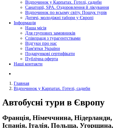
Відпочинок у Карпатах. Готелі, садиби
Санаторії, SPA. Оздоровлення й лікування
Відпочинок по всьому світу. Пошук турів
Дитячі, молодіжні табори у Європі
Інформація
Наша місія
Для групових замовників
Співпраця з турагентствами
Відгуки про нас
Пам'ятки України
Подарункові сертифікати
Публічна оферта
Наші контакти
Главная
Відпочинок у Карпатах. Готелі, садиби
Автобусні тури в Європу
Франція, Німеччнина, Нідерланди,
Іспанія, Італія, Польща, Угорщина,