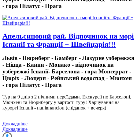
- гора Пілатус - Прага
Апельсиновий рай. Відпочинок на морі
Іспанії та Франції + Швейцарія!!!
Львів - Нюрнберг - Бамберг - Лазурне узбережжя
- Ніцца - Канни - Монако - відпочинок на
узбережжі Іспанії- Барселона - гора Монсеррат -
Цюріх - Люцерн - Рейнський водоспад - Мюнхен
- гора Пілатус - Прага
Тур на 9 днів з 2 нічними переїздами.
Екскурсії по Барселоні,
Мюнхені та Нюрнбергу у вартості туру! Харчування на
курорті Іспанії - напівпансіон (сніданок + вечеря)
Докладніше
Докладніше