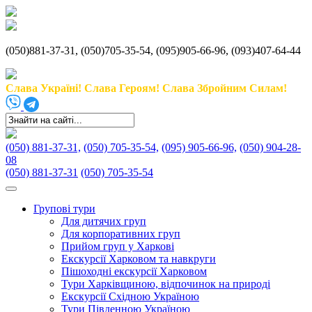
(050)881-37-31, (050)705-35-54, (095)905-66-96, (093)407-64-44
Слава Україні! Слава Героям! Слава Збройним Силам!
(050) 881-37-31,
(050) 705-35-54,
(095) 905-66-96,
(050) 904-28-
08
(050) 881-37-31
(050) 705-35-54
Групові тури
Для дитячих груп
Для корпоративних груп
Прийом груп у Харкові
Екскурсії Харковом та навкруги
Пішоходні екскурсії Харковом
Тури Харківщиною, відпочинок на природі
Екскурсії Східною Україною
Тури Південною Україною