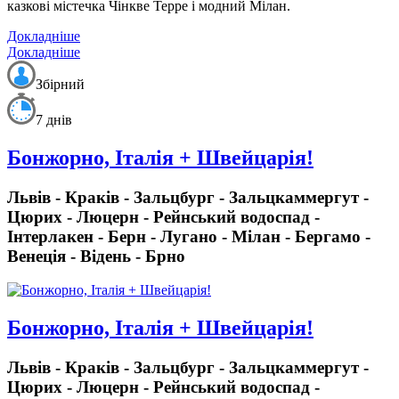
казкові містечка Чінкве Терре і модний Мілан.
Докладніше
Докладніше
Збірний
7 днів
Бонжорно, Італія + Швейцарія!
Львів - Краків - Зальцбург - Зальцкаммергут -
Цюрих - Люцерн - Рейнський водоспад -
Інтерлакен - Берн - Лугано - Мілан - Бергамо -
Венеція - Відень - Брно
Бонжорно, Італія + Швейцарія!
Львів - Краків - Зальцбург - Зальцкаммергут -
Цюрих - Люцерн - Рейнський водоспад -