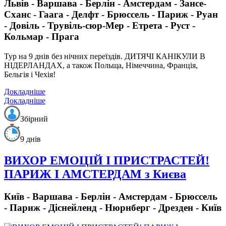
Львів - Варшава - Берлін - Амстердам - Зансе-
Сханс - Гаага - Делфт - Брюссель - Париж - Руан
- Довіль - Трувіль-сюр-Мер - Етрета - Руст -
Кольмар - Прага
Тур на 9 днів без нічних переїздів.
ДИТЯЧІ КАНІКУЛИ В
НІДЕРЛАНДАХ, а також Польща, Німеччина, Франція,
Бельгія і Чехія!
Докладніше
Докладніше
Збірний
9 днів
ВИХОР ЕМОЦІЙ І ПРИСТРАСТЕЙ!
ПАРИЖ І АМСТЕРДАМ з Києва
Київ - Варшава - Берлін - Амстердам - Брюссель
- Париж - Діснейленд - Нюрнберг - Дрезден - Київ