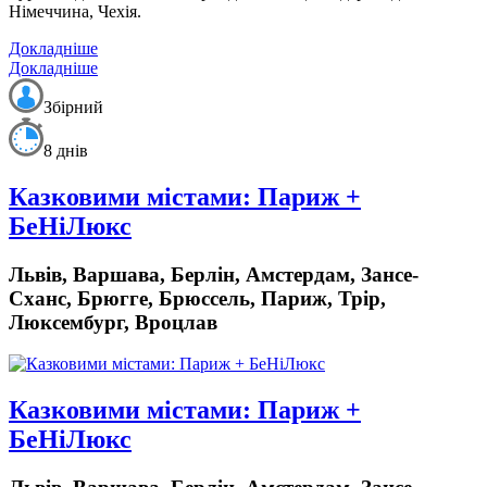
Німеччина, Чехія.
Докладніше
Докладніше
Збірний
8 днів
Казковими містами: Париж +
БеНіЛюкс
Львів, Варшава, Берлін, Амстердам, Зансе-
Сханс, Брюгге, Брюссель, Париж, Трір,
Люксембург, Вроцлав
Казковими містами: Париж +
БеНіЛюкс