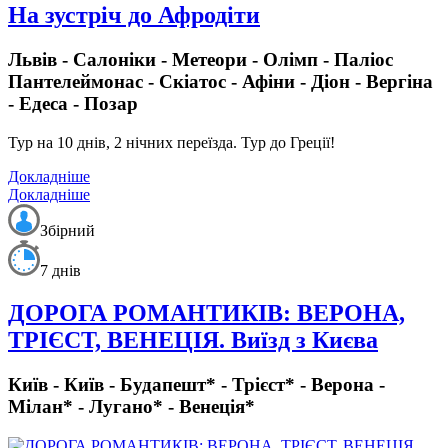
На зустріч до Афродіти
Львів - Салоніки - Метеори - Олімп - Паліос
Пантелеймонас - Скіатос - Афіни - Діон - Вергіна
- Едеса - Позар
Тур на 10 днів, 2 нічних переїзда.
Тур до Греції!
Докладніше
Докладніше
Збірний
7 днів
ДОРОГА РОМАНТИКІВ: ВЕРОНА,
ТРІЄСТ, ВЕНЕЦІЯ. Виїзд з Києва
Київ - Київ - Будапешт* - Трієст* - Верона -
Мілан* - Лугано* - Венеція*