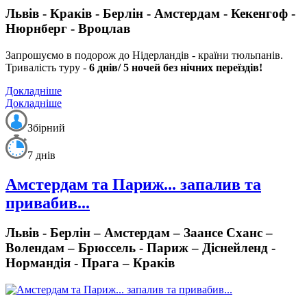
Львів - Краків - Берлін - Амстердам - Кекенгоф -
Нюрнберг - Вроцлав
Запрошуємо в подорож до Нідерландів - країни тюльпанів.
Тривалість туру -
6 днів/ 5 ночей без нічних переїздів!
Докладніше
Докладніше
Збірний
7 днів
Амстердам та Париж... запалив та
привабив...
Львів - Берлін – Амстердам – Заансе Сханс –
Волендам – Брюссель - Париж – Діснейленд -
Нормандія - Прага – Краків