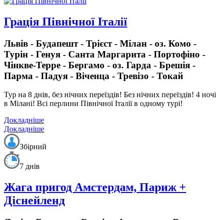
Грація Північної Італії
Львів - Будапешт - Трієст - Мілан - оз. Комо -
Турін - Генуя - Санта Маргарита - Портофіно -
Чінкве-Терре - Бергамо - оз. Гарда - Брешія -
Парма - Падуя - Віченца - Тревізо - Токай
Тур на 8 днів, без нічних переїздів!
Без нічних переїздів!
4 ночі
в Мілані! Всі перлини Північної Італії в одному турі!
Докладніше
Докладніше
Збірний
7 днів
Жага пригод Амстердам, Париж +
Діснейленд