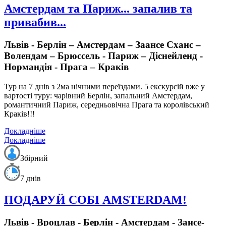
Амстердам та Париж... запалив та
привабив...
Львів - Берлін – Амстердам – Заансе Сханс –
Волендам – Брюссель - Париж – Діснейленд -
Нормандія - Прага – Краків
Тур на 7 днів з 2ма нічними переїздами.
5 екскурсій вже у
вартості туру: чарівний Берлін, запальний Амстердам,
романтичний Париж, середньовічна Прага та королівський
Краків!!!
Докладніше
Докладніше
Збірний
7 днів
ПОДАРУЙ СОБІ AMSTERDAM!
Львів - Вроцлав - Берлін - Амстердам - Зансе-