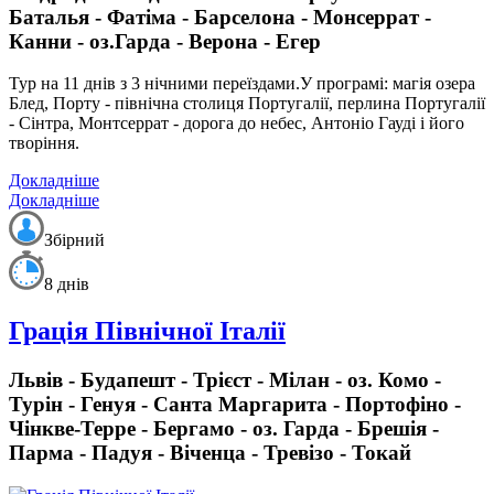
Баталья - Фатіма - Барселона - Монсеррат -
Канни - оз.Гарда - Верона - Егер
Тур на 11 днів з 3 нічними переїздами.
У програмі: магія озера
Блед, Порту - північна столиця Португалії, перлина Португалії
- Сінтра, Монтсеррат - дорога до небес, Антоніо Гауді і його
творіння.
Докладніше
Докладніше
Збірний
8 днів
Грація Північної Італії
Львів - Будапешт - Трієст - Мілан - оз. Комо -
Турін - Генуя - Санта Маргарита - Портофіно -
Чінкве-Терре - Бергамо - оз. Гарда - Брешія -
Парма - Падуя - Віченца - Тревізо - Токай