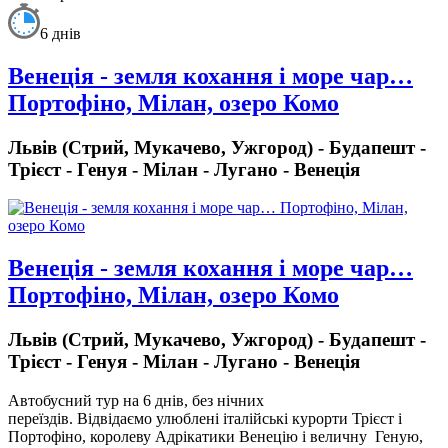
6 днів
Венеція - земля кохання і море чар…
Портофіно, Мілан, озеро Комо
Львів (Стрий, Мукачево, Ужгород) - Будапешт -
Трієст - Генуя - Мілан - Лугано - Венеція
Венеція - земля кохання і море чар…
Портофіно, Мілан, озеро Комо
Львів (Стрий, Мукачево, Ужгород) - Будапешт -
Трієст - Генуя - Мілан - Лугано - Венеція
Автобусний тур на 6 днів, без нічних
переїздів.
Відвідаємо улюблені італійські курорти Трієст і
Портофіно, королеву Адрікатики Венецію і величну Геную,