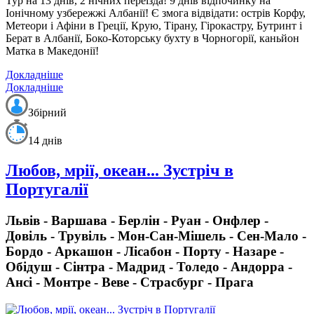
Тур на 13 днів, 2 нічних переїзда!
9 днів відпочинку на
Іонічному узбережжі Албанії!
Є змога відвідати: острів Корфу,
Метеори і Афіни в Греції, Крую, Тірану, Гірокастру, Бутринт і
Берат в Албанії, Боко-Которську бухту в Чорногорії, каньйон
Матка в Македонії!
Докладніше
Докладніше
Збірний
14 днів
Любов, мрії, океан... Зустріч в
Португалії
Львів - Варшава - Берлін - Руан - Онфлер -
Довіль - Трувіль - Мон-Сан-Мішель - Сен-Мало -
Бордо - Аркашон - Лісабон - Порту - Назаре -
Обідуш - Сінтра - Мадрид - Толедо - Андорра -
Ансі - Монтре - Веве - Страсбург - Прага