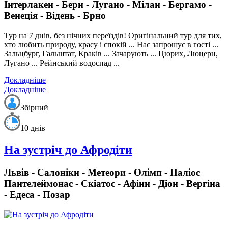
Інтерлакен - Берн - Лугано - Мілан - Бергамо -
Венеція - Відень - Брно
Тур на 7 днів, без нічних переїздів!
Оригінальний тур для тих,
хто любить природу, красу і спокій ... Нас запрошує в гості ...
Зальцбург, Гальштат, Краків ... Зачарують ... Цюрих, Люцерн,
Лугано ... Рейнський водоспад ...
Докладніше
Докладніше
Збірний
10 днів
На зустріч до Афродіти
Львів - Салоніки - Метеори - Олімп - Паліос
Пантелеймонас - Скіатос - Афіни - Діон - Вергіна
- Едеса - Позар