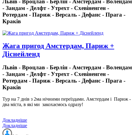
Львів - Вроцлав - Берлін - Амстердам - Волендам
- Зандам - Делфт - Утрехт - Схевіненген -
Ротердам - Париж - Версаль - Дефанс - Прага -
Краків
Жага пригод Амстердам, Париж +
Діснейленд
Львів - Вроцлав - Берлін - Амстердам - Волендам
- Зандам - Делфт - Утрехт - Схевіненген -
Ротердам - Париж - Версаль - Дефанс - Прага -
Краків
Тур на 7 днів з 2ма нічними переїздами.
Амстердам і Париж -
два міста, в які ми закохаємось одразу!
Докладніше
Докладніше