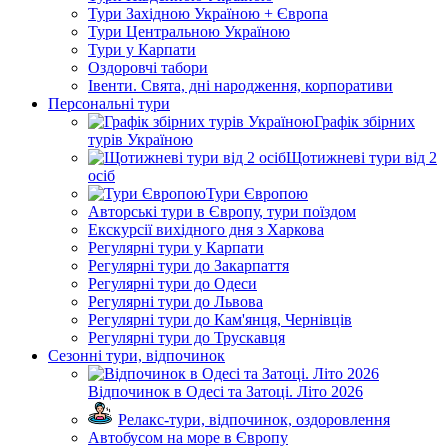
Тури Західною Україною + Європа
Тури Центральною Україною
Тури у Карпати
Оздоровчі табори
Івенти. Свята, дні народження, корпоративи
Персональні тури
Графік збірних
турів Україною
Щотижневі тури від 2
осіб
Тури Європою
Авторські тури в Європу, тури поїздом
Екскурсії вихідного дня з Харкова
Регулярні тури у Карпати
Регулярні тури до Закарпаття
Регулярні тури до Одеси
Регулярні тури до Львова
Регулярні тури до Кам'янця, Чернівців
Регулярні тури до Трускавця
Сезонні тури, відпочинок
Відпочинок в Одесі та Затоці. Літо 2026
Релакс-тури, відпочинок, оздоровлення
Автобусом на море в Європу