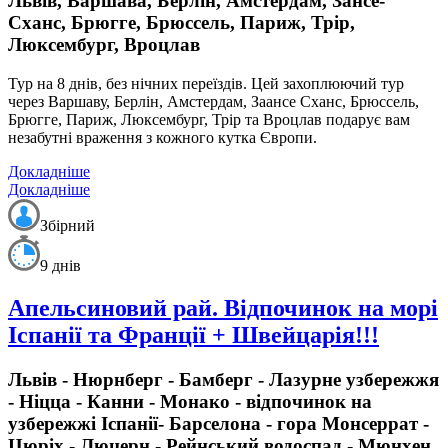
Львів, Варшава, Берлін, Амстердам, Зансе-
Сханс, Брюгге, Брюссель, Париж, Трір,
Люксембург, Вроцлав
Тур на 8 днів, без нічних переїздів.
Цей захоплюючий тур
через Варшаву, Берлін, Амстердам, Заансе Сханс, Брюссель,
Брюгге, Париж, Люксембург, Трір та Вроцлав подарує вам
незабутні враження з кожного кутка Європи.
Докладніше
Докладніше
Збірний
9 днів
Апельсиновий рай. Відпочинок на морі
Іспанії та Франції + Швейцарія!!!
Львів - Нюрнберг - Бамберг - Лазурне узбережжя
- Ніцца - Канни - Монако - відпочинок на
узбережжі Іспанії- Барселона - гора Монсеррат -
Цюріх - Люцерн - Рейнський водоспад - Мюнхен