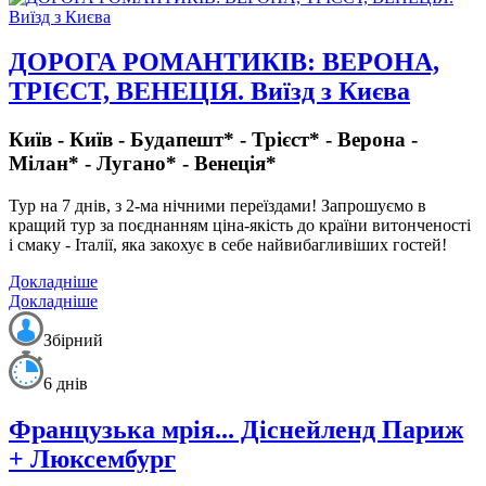
ДОРОГА РОМАНТИКІВ: ВЕРОНА,
ТРІЄСТ, ВЕНЕЦІЯ. Виїзд з Києва
Київ - Київ - Будапешт* - Трієст* - Верона -
Мілан* - Лугано* - Венеція*
Тур на 7 днів, з 2-ма нічними переїздами!
Запрошуємо в
кращий тур за поєднанням ціна-якість до країни витонченості
і смаку - Італії, яка закохує в себе найвибагливіших гостей!
Докладніше
Докладніше
Збірний
6 днів
Французька мрія... Діснейленд Париж
+ Люксембург