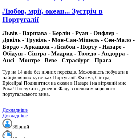
Любов, мрії, океан... Зустріч в
Португалії
Львів - Варшава - Берлін - Руан - Онфлер -
Довіль - Трувіль - Мон-Сан-Мішель - Сен-Мало -
Бордо - Аркашон - Лісабон - Порту - Назаре -
Обідуш - Сінтра - Мадрид - Толедо - Андорра -
Ансі - Монтре - Веве - Страсбург - Прага
Тур на 14 днів без нічних переїздів.
Можливість побувати в
найцікавіших куточках Португалії: Фатіма, Сінтра,
Ерісейра! Подивитися на океан в Назаре і на вітряний мис
Рока! Послухати душевне Фаду за келихом хорошого
португальського вина.
Докладніше
Докладніше
Збірний