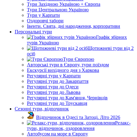
Тури Західною Україною + Європа
Тури Центральною Україною
Тури у Карпати
Оздоровчі табори
Івенти. Свята, дні народження, корпоративи
Персональні тури
Графік збірних
турів Україною
Щотижневі тури від 2
осіб
Тури Європою
Авторські тури в Європу, тури поїздом
Екскурсії вихідного дня з Харкова
Регулярні тури у Карпати
Регулярні тури до Закарпаття
Регулярні тури до Одеси
Регулярні тури до Львова
Регулярні тури до Кам'янця, Чернівців
Регулярні тури до Трускавця
Сезонні тури, відпочинок
Відпочинок в Одесі та Затоці. Літо 2026
Релакс-
тури, відпочинок, оздоровлення
Автобусом на море в Європу