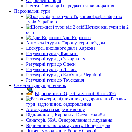
Оздоровчі табори
Івенти. Свята, дні народження, корпоративи
Персональні тури
Графік збірних
турів Україною
Щотижневі тури від 2
осіб
Тури Європою
Авторські тури в Європу, тури поїздом
Екскурсії вихідного дня з Харкова
Регулярні тури у Карпати
Регулярні тури до Закарпаття
Регулярні тури до Одеси
Регулярні тури до Львова
Регулярні тури до Кам'янця, Чернівців
Регулярні тури до Трускавця
Сезонні тури, відпочинок
Відпочинок в Одесі та Затоці. Літо 2026
Релакс-
тури, відпочинок, оздоровлення
Автобусом на море в Європу
Відпочинок у Карпатах. Готелі, садиби
Санаторії, SPA. Оздоровлення й лікування
Відпочинок по всьому світу. Пошук турів
Дитячі, молодіжні табори у Європі