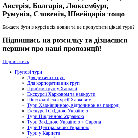
Австрія, Болгарія, Люксембург,
Румунія, Словенія, Швейцарія тощо
Бажаєте бути в курсі всіх новин та не пропустити цікаві тури?
Підпишись на розсилку та дізнаєшся
першим про наші пропозиції!
Підписатись
Групові тури
Для дитячих груп
Для корпоративних груп
Прийом груп у Харкові
Екскурсії Харковом та навкруги
Пішоходні екскурсії Харковом
Тури Харківщиною, відпочинок на природі
Екскурсії Східною Україною
Тури Південною Україною
Тури Західною Україною + Європа
Тури Центральною Україною
Тури у Карпати