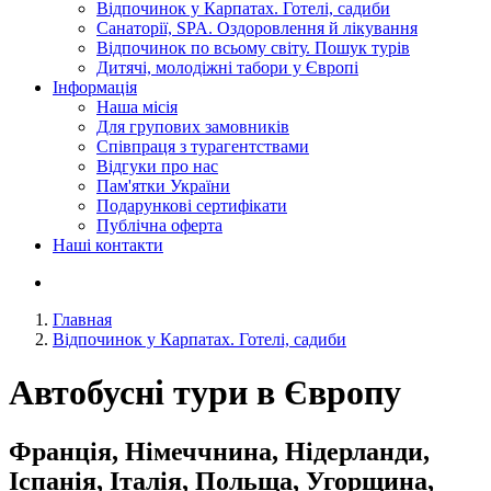
Відпочинок у Карпатах. Готелі, садиби
Санаторії, SPA. Оздоровлення й лікування
Відпочинок по всьому світу. Пошук турів
Дитячі, молодіжні табори у Європі
Інформація
Наша місія
Для групових замовників
Співпраця з турагентствами
Відгуки про нас
Пам'ятки України
Подарункові сертифікати
Публічна оферта
Наші контакти
Главная
Відпочинок у Карпатах. Готелі, садиби
Автобусні тури в Європу
Франція, Німеччнина, Нідерланди,
Іспанія, Італія, Польща, Угорщина,