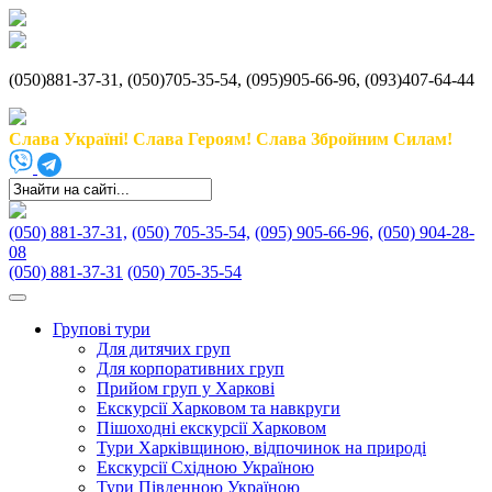
(050)881-37-31, (050)705-35-54, (095)905-66-96, (093)407-64-44
Слава Україні! Слава Героям! Слава Збройним Силам!
(050) 881-37-31,
(050) 705-35-54,
(095) 905-66-96,
(050) 904-28-
08
(050) 881-37-31
(050) 705-35-54
Групові тури
Для дитячих груп
Для корпоративних груп
Прийом груп у Харкові
Екскурсії Харковом та навкруги
Пішоходні екскурсії Харковом
Тури Харківщиною, відпочинок на природі
Екскурсії Східною Україною
Тури Південною Україною