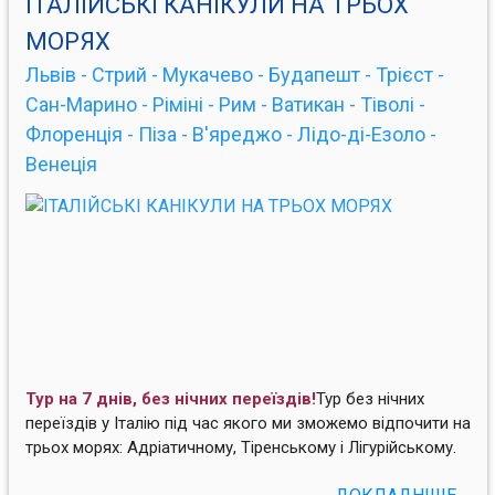
ІТАЛІЙСЬКІ КАНІКУЛИ НА ТРЬОХ
МОРЯХ
Львів - Стрий - Мукачево - Будапешт - Трієст -
Сан-Марино - Ріміні - Рим - Ватикан - Тіволі -
Флоренція - Піза - В'яреджо - Лідо-ді-Езоло -
Венеція
Тур на 7 днів, без нічних переїздів!
Тур без нічних
переїздів у Італію під час якого ми зможемо відпочити на
трьох морях: Адріатичному, Тіренському і Лігурійському.