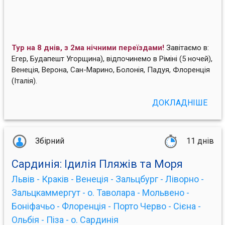
Тур на 8 днів, з 2ма нічними переїздами!
Завітаємо в:
Егер, Будапешт Угорщина), відпочинемо в Ріміні (5 ночей),
Венеція, Верона, Сан-Марино, Болонія, Падуя, Флоренція
(Італія).
ДОКЛАДНІШЕ
Збірний
11 днів
Сардинія: Ідилія Пляжів та Моря
Львів - Краків - Венеція - Зальцбург - Ліворно -
Зальцкаммергут - о. Таволара - Мольвено -
Боніфачьо - Флоренція - Порто Черво - Сієна -
Ольбія - Піза - о. Сардинія