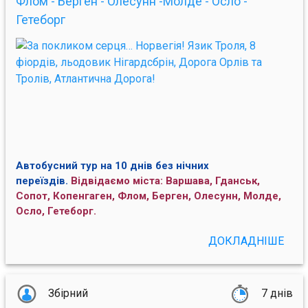
Флом - Берген - Олесунн -Молде - Осло -
Гетеборг
Автобусний тур на 10 днів без нічних
переїздів.
Відвідаємо міста: Варшава, Гданськ,
Сопот, Копенгаген, Флом, Берген, Олесунн, Молде,
Осло, Гетеборг.
ДОКЛАДНІШЕ
Збірний
7 днів