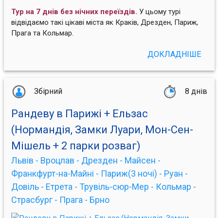
Тур на 7 днів без нічних переїздів.
У цьому турі
відвідаємо такі цікаві міста як Краків, Дрезден, Париж,
Прага та Кольмар.
ДОКЛАДНІШЕ
Збірний
8 днів
Рандеву в Парижі + Ельзас
(Нормандія, Замки Луари, Мон-Сен-
Мішель + 2 парки розваг)
Львів - Вроцлав - Дрезден - Майсен -
Франкфурт-на-Майні - Париж(3 ночі) - Руан -
Довіль - Етрета - Трувіль-сюр-Мер - Кольмар -
Страсбург - Прага - Брно