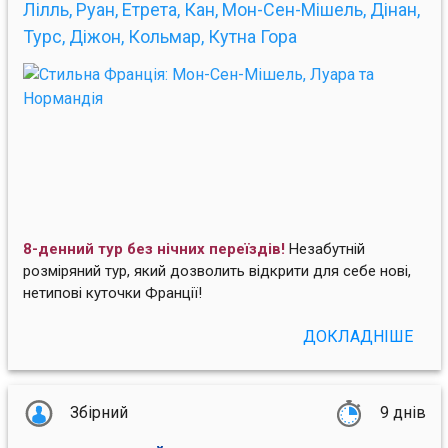
Лілль, Руан, Етрета, Кан, Мон-Cен-Мішель, Дінан,
Турс, Діжон, Кольмар, Кутна Гора
8-денний тур без нічних переїздів!
Незабутній
розміряний тур, який дозволить відкрити для себе нові,
нетипові куточки Франції!
ДОКЛАДНІШЕ
Збірний
9 днів