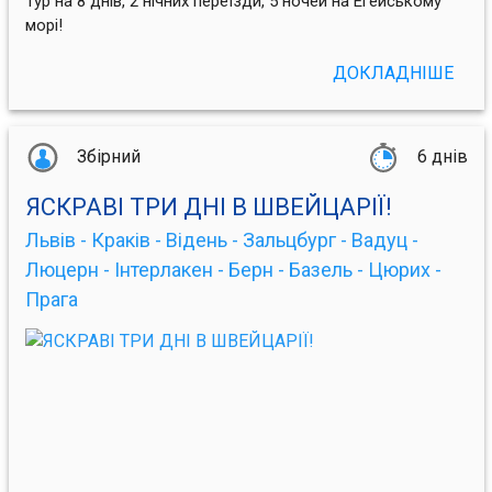
Тур на 8 днів, 2 нічних переїзди, 5 ночей на Егейському
морі!
ДОКЛАДНІШЕ
Збірний
6 днів
ЯСКРАВІ ТРИ ДНІ В ШВЕЙЦАРІЇ!
Львів - Краків - Відень - Зальцбург - Вадуц -
Люцерн - Інтерлакен - Берн - Базель - Цюрих -
Прага