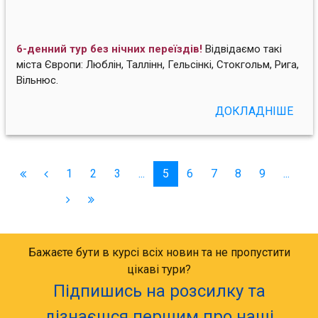
6-денний тур без нічних переїздів!
Відвідаємо такі
міста Європи: Люблін, Таллінн, Гельсінкі, Стокгольм, Рига,
Вільнюс.
ДОКЛАДНІШЕ
1
2
3
...
5
6
7
8
9
...
Бажаєте бути в курсі всіх новин та не пропустити
цікаві тури?
Підпишись на розсилку та
дізнаєшся першим про наші