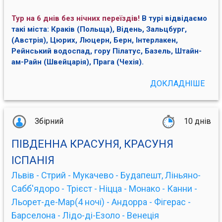
Тур на 6 днів без нічних переїздів!
В турі відвідаємо
такі міста: Краків (Польща), Відень, Зальцбург,
(Австрія), Цюрих, Люцерн, Берн, Інтерлакен,
Рейнський водоспад, гору Пілатус, Базель, Штайн-
ам-Райн (Швейцарія), Прага (Чехія).
ДОКЛАДНІШЕ
Збірний
10 днів
ПІВДЕННА КРАСУНЯ, КРАСУНЯ
ІСПАНІЯ
Львів - Стрий - Мукачево - Будапешт, Ліньяно-
Сабб'ядоро - Трієст - Ніцца - Монако - Канни -
Льорет-де-Мар(4 ночі) - Андорра - Фігерас -
Барселона - Лідо-ді-Езоло - Венеція