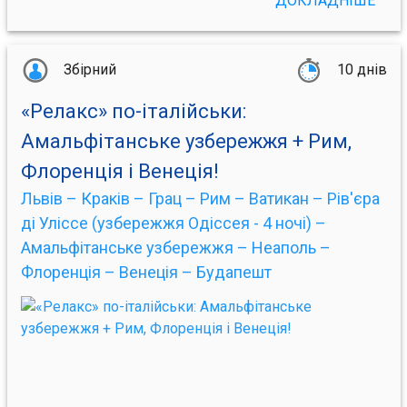
ДОКЛАДНІШЕ
Збірний
10 днів
«Релакс» по-італійськи:
Амальфітанське узбережжя + Рим,
Флоренція і Венеція!
Львів – Краків – Грац – Рим – Ватикан – Рів'єра
ді Уліссe (узбережжя Одіссея - 4 ночі) –
Амальфітанське узбережжя – Неаполь –
Флоренція – Венеція – Будапешт