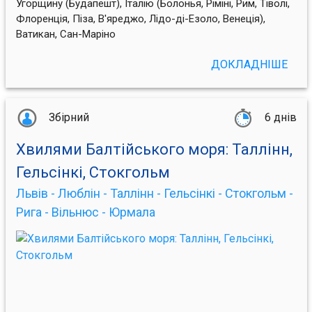
Угорщину (Будапешт), Італію (Болонья, Ріміні, Рим, Тіволі,
Флоренція, Піза, В'яреджо, Лідо-ді-Езоло, Венеція),
Ватикан, Сан-Маріно
ДОКЛАДНІШЕ
Збірний
6 днів
Хвилями Балтійського моря: Таллінн,
Гельсінкі, Стокгольм
Львів - Люблін - Таллінн - Гельсінкі - Стокгольм -
Рига - Вільнюс - Юрмала