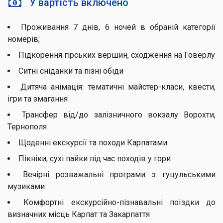
У вартість включено
Проживання 7 днів, 6 ночей в обраній категорії
номерів;
Підкорення гірських вершин, сходження на Говерлу
Ситні сніданки та пізні обіди
Дитяча анімація: тематичні майстер-класи, квести,
ігри та змагання
Трансфер від/до залізничного вокзалу Ворохти,
Тернополя
Щоденні екскурсії та походи Карпатами
Пікніки, сухі пайки під час походів у гори
Вечірні розважальні програми з гуцульськими
музиками
Комфортні екскурсійно-пізнавальні поїздки до
визначних місць Карпат та Закарпаття