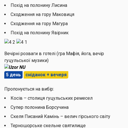
Похід на полонину Лисина
Сходження на гору Маковиця
Сходження на гору Магура
Похід на полонину Явірник
Вечірні розваги в готелі (гра Мафія, йога, вечір
гуцульської музики)
5 день
сніданок + вечеря
Пропонується на вибір:
Косів – столиця гуцульських ремесел
Супер полонина Борсучина
Скеля Писаний Камінь – велич гірського світу
Терношорське скельне святилище