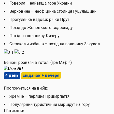
Говерла – найвища гора України
Верховина – неофіційна столиця Гуцульщини
Прогулянка вздовж річки Прут
Похід до Женецького водоспаду
Похід на полонину Кичеру
Стежками чабанів – похід на полонину Закукол
Вечірні розваги в готелі (гра Мафія)
4 день
сніданок + вечеря
Пропонується на вибір:
Яремче – перлина Прикарпаття
Популярний туристичний маршрут на гору
П'ятихатки