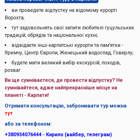
ви проведете відпустку на відомому курорті
Ворохта;
тут задовольнять свої запити любителі гуцульських
традицій, обрядів та національної кухні;
відвідаєте інші карпатські курорти та пам'ятки -
Яремчу, Центр Європи, Женецький водоспад, Говерлу;
будете мати великий вибір екскурсій, походів,
розваг.
Ви ще сумніваєтеся, де провести відпустку? Не
сумнівайтеся, адже найпрекрасніше місце на
планеті - Карпати!
Отримати консультацію, забронювати тур можна
тут
або за телефоном:
+380934076444 - Кирило (вайбер, телеграм)