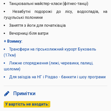
Танцювальні майстер-класи (фітнес-танці)
Незабутні подорожі до лісу, водоспадів, на
гуцульські полонини
Заняття з йоги для початківців
Вечорниці біля ватри
+ Взимку:
Трансфери на гірськолижний курорт Буковель
(17км)
Лижне спорядження (лижі, черевики, палиці,
шоломи)
Для заїздів на НГ і Різдво - банкети і шоу програми
Примітки
У вартість не входить: