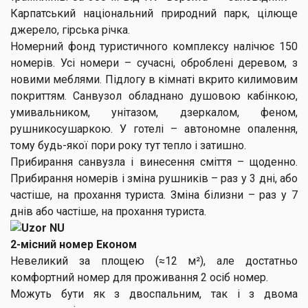
Карпатський національний природний парк, цілюще
джерело, гірська річка.
Номерний фонд туристичного комплексу налічює 150
номерів. Усі номери – сучасні, оброблені деревом, з
новими меблями. Підлогу в кімнаті вкрито килимовим
покриттям. Санвузол обладнано душовою кабінкою,
умивальником, унітазом, дзеркалом, феном,
рушникосушаркою. У готелі – автономне опалення,
тому будь-якої пори року тут тепло і затишно.
Прибирання санвузла і винесення сміття – щоденно.
Прибирання номерів і зміна рушників – раз у 3 дні, або
частіше, на прохання туриста. Зміна білизни – раз у 7
днів або частіше, на прохання туриста.
2-місний номер Економ
Невеликий за площею (≈12 м²), але достатньо
комфортний номер для проживання 2 осіб номер.
Можуть бути як з двоспальним, так і з двома