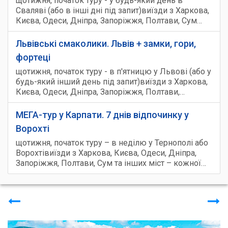
щотижня, початок туру - у будь-який день в
Сваляві (або в інші дні під запит)виїзди з Харкова,
Києва, Одеси, Дніпра, Запоріжжя, Полтави, Сум…
Львівські смаколики. Львів + замки, гори,
фортеці
щотижня, початок туру - в п'ятницю у Львові (або у
будь-який інший день під запит)виїзди з Харкова,
Києва, Одеси, Дніпра, Запоріжжя, Полтави,…
МЕГА-тур у Карпати. 7 днів відпочинку у
Ворохті
щотижня, початок туру – в неділю у Тернополі або
Ворохтівиїзди з Харкова, Києва, Одеси, Дніпра,
Запоріжжя, Полтави, Сум та інших міст – кожної…