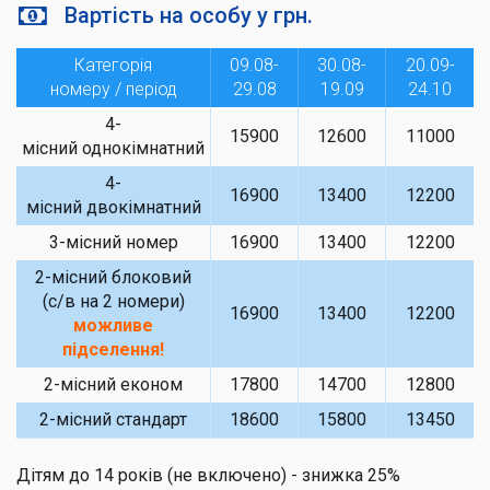
Вартість на особу у грн.
Категорія
09.08-
30.08-
20.09-
номеру / період
29.08
19.09
24.10
4-
15900
12600
11000
місний однокімнатний
4-
16900
13400
12200
місний двокімнатний
3-місний номер
16900
13400
12200
2-місний блоковий
(с/в на 2 номери)
16900
13400
12200
можливе
підселення!
2-місний економ
17800
14700
12800
2-місний стандарт
18600
15800
13450
Дітям до 14 років (не включено) - знижка 25%