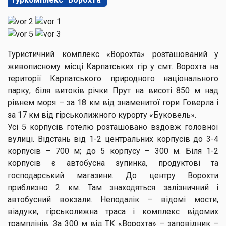
Туристичний комплекс «Ворохта» розташований у
живописному місці Карпатських гір у смт. Ворохта на
території Карпатського природного національного
парку, біля витоків річки Прут на висоті 850 м над
рівнем моря – за 18 км від знаменитої гори Говерла і
за 17 км від гірськолижного курорту «Буковель».
Усі 5 корпусів готелю розташовано вздовж головної
вулиці. Відстань від 1-2 центральних корпусів до 3-4
корпусів – 700 м; до 5 корпусу – 300 м. Біля 1-2
корпусів є автобусна зупинка, продуктові та
господарський магазини. До центру Ворохти
приблизно 2 км. Там знаходяться залізничний і
автобусний вокзали. Неподалік – відомі мости,
віадуки, гірськолижна траса і комплекс відомих
трамплінів. За 300 м від ТК «Ворохта» – заповідник –