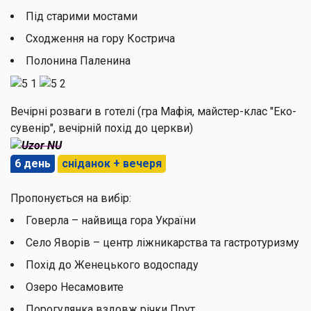
Під старими мостами
Сходження на гору Кострича
Полонина Паленина
Вечірні розваги в готелі (гра Мафія, майстер-клас "Еко-
сувенір", вечірній похід до церкви)
6 день
сніданок + вечеря
Пропонується на вибір:
Говерла – найвища гора України
Село Яворів – центр ліжникарства та гастротуризму
Похід до Женецького водоспаду
Озеро Несамовите
Порогулянка вздовж річки Прут