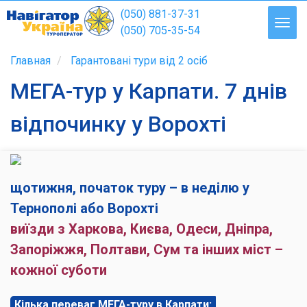
(050) 881-37-31
(050) 705-35-54
Главная
Гарантовані тури від 2 осіб
МЕГА-тур у Карпати. 7 днів
відпочинку у Ворохті
щотижня, початок туру – в неділю у
Тернополі або Ворохті
виїзди з Харкова, Києва, Одеси, Дніпра,
Запоріжжя, Полтави, Сум та інших міст –
кожної суботи
Кілька переваг МЕГА-туру в Карпати: