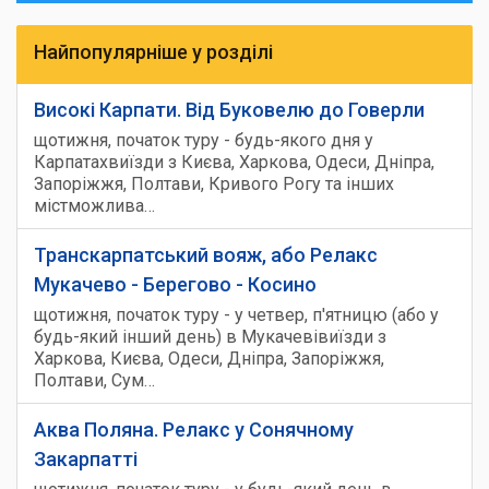
Найпопулярніше у розділі
Високі Карпати. Від Буковелю до Говерли
щотижня, початок туру - будь-якого дня у
Карпатахвиїзди з Києва, Харкова, Одеси, Дніпра,
Запоріжжя, Полтави, Кривого Рогу та інших
містможлива…
Транскарпатський вояж, або Релакс
Мукачево - Берегово - Косино
щотижня, початок туру - у четвер, п'ятницю (або у
будь-який інший день) в Мукачевівиїзди з
Харкова, Києва, Одеси, Дніпра, Запоріжжя,
Полтави, Сум…
Аква Поляна. Релакс у Сонячному
Закарпатті