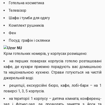
Готельна косметика
Телевізор
Шафа і тумби для одягу
Комплект рушників
Фен
Посуд: графін і склянки
Крім готельних номерів, у корпусах розміщено:
на перших поверхах корпусів готелю розташовані
кафе, де кухари приємно порадують вас домашньою
та національною кухнею. Страви готуються на чистій
джерельній воді.
рецепції, екскурсійні бюро, кафе, лобі-бари – на 1
поверсі 1, 3, 5 корпусів.
на території 1 корпусу – дитяча кімната; конференц-
зал і фітнес-зал, де проводять заняття з йоги та