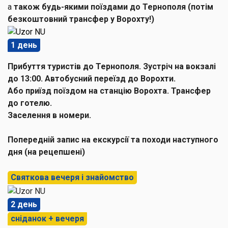
а
також будь-якими поїздами до Тернополя (потім
безкоштовний трансфер у Ворохту!)
1 день
Прибуття туристів
до Тернополя
. Зустріч на вокзалі
до 13:00.
Автобусний переїзд до Ворохти.
Або
приїзд поїздом на станцію Ворохта. Трансфер
до готелю.
Заселення в номери.
Попередній запис на екскурсії та походи наступного
дня (на рецепшені)
Святкова вечеря і знайомство
2 день
сніданок + вечеря