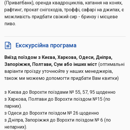
(Приватбанк), оренда квадроциклів, катання на конях,
рафтинг, прокат снігоходів, троффі, сафарі на джипах, є
можливість придбати свіжий сир - бринзу і місцеве
пиво.
Екскурсійна програма
Виїзд поїздом з Києва, Харкова, Одеси, Дніпра,
Запоріжжя, Полтави, Сум або інших міст
(оптимальні
варіанти проїзду уточнюйте у наших менеджерів,
також ми можемо допомогти придбати Вам квитки)
з Києва до Ворохти поїздами № 55, 57, 95 щоденно
з Харкова, Полтави до Ворохти поїздом №15 (по
парних).
з Одеси до Ворохти поїздом № 26 щоденно
з Дніпра, Запоріжжя до Ворохти поїздом № 6 (по
непарних).