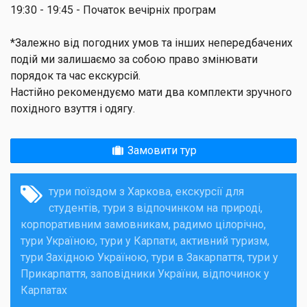
19:30 - 19:45
- Початок вечірніх програм
*Залежно від погодних умов та інших непередбачених
подій ми залишаємо за собою право змінювати
порядок та час екскурсій.
Настійно рекомендуємо мати два комплекти зручного
похідного взуття і одягу.
Замовити тур
тури поїздом з Харкова
екскурсії для
студентів
тури з відпочинком на природі
корпоративним замовникам
радимо цілорічно
тури Україною
тури у Карпати
активний туризм
тури Західною Україною
тури в Закарпаття
тури у
Прикарпаття
заповідники України
відпочинок у
Карпатах