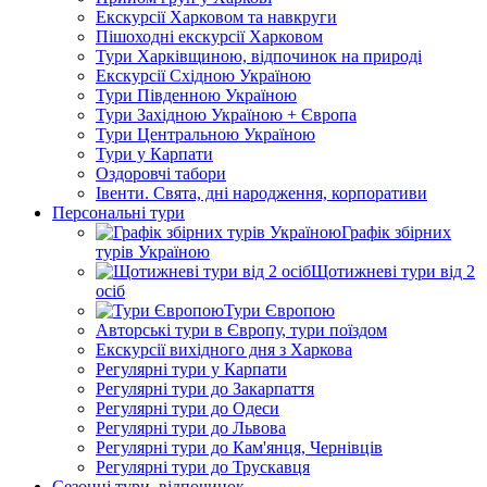
Екскурсії Харковом та навкруги
Пішоходні екскурсії Харковом
Тури Харківщиною, відпочинок на природі
Екскурсії Східною Україною
Тури Південною Україною
Тури Західною Україною + Європа
Тури Центральною Україною
Тури у Карпати
Оздоровчі табори
Івенти. Свята, дні народження, корпоративи
Персональні тури
Графік збірних
турів Україною
Щотижневі тури від 2
осіб
Тури Європою
Авторські тури в Європу, тури поїздом
Екскурсії вихідного дня з Харкова
Регулярні тури у Карпати
Регулярні тури до Закарпаття
Регулярні тури до Одеси
Регулярні тури до Львова
Регулярні тури до Кам'янця, Чернівців
Регулярні тури до Трускавця
Сезонні тури, відпочинок