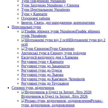
Тури Південною Україною
Тури Західною Україною + Європа
Тури Центральною Україною
Тури у Карпати
Оздоровчі табори
Івенти. Свята, дні народження, корпоративи
Персональні тури
Графік збірних
турів Україною
Щотижневі тури від 2
осіб
Тури Європою
Авторські тури в Європу, тури поїздом
Екскурсії вихідного дня з Харкова
Регулярні тури у Карпати
Регулярні тури до Закарпаття
Регулярні тури до Одеси
Регулярні тури до Львова
Регулярні тури до Кам'янця, Чернівців
Регулярні тури до Трускавця
Сезонні тури, відпочинок
Відпочинок в Одесі та Затоці. Літо 2026
Релакс-
тури, відпочинок, оздоровлення