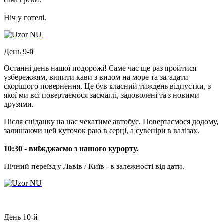
Ніч у готелі.
День 9-й
Останні день нашої подорожі! Саме час ще раз пройтися
узбережжям, випити кави з видом на море та загадати
скорішого повернення. Це був класний тиждень відпустки, з
якої ми всі повертаємося засмаглі, задоволені та з новими
друзями.
Після сніданку на нас чекатиме автобус. Повертаємося додому,
залишаючи цей куточок раю в серці, а сувеніри в валізах.
10:30 - виїжджаємо з нашого курорту.
Нічний переїзд у Львів / Київ - в залежності від дати.
День 10-й