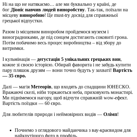
Ні на що не натякаємо… але ми буквально у країні, де
бог
Діоніс навчив людей виноробству
. Так-так, поїхали на
місцеву
виноробню
! Це must-try досвід для справжньої
грецької відпустки.
Разом із місцевим виноробом пройдемося музеєм і
виноградниками, де під сонцем достигають соковиті грона.
Потім побачимо весь процес виробництва – від збору до
витримки.
І кульмінація —
дегустація 5 унікальних грецьких вин
,
кожне зі своєю історією. Обирай фаворита і не забудь купити
пару пляшок друзям — вони точно будуть у захваті!
Вартість
— 35 євро.
Далі — магія
Метеорів
, що входять до спадщини ЮНЕСКО.
Вражаючі скелі, ніби торкаються неба, приховують монастирі.
Ми піднімемося нагору, щоб відчути справжній wow-ефект.
Вартість поїздки — 60 євро.
Для любителів природи і неймовірних видів —
Олімп
!
Почнемо з оглядового майданчика з вау-краєвидом для
найкрутішого фото в профіль.