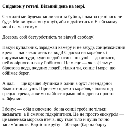
Сніданок у готелі. Вільний день на морі.
Сьогодні ми будемо запливати за буйки, і нам за це нічого не
буде. Ми вирушаємо у круїз, аби відмітитись в Егейському
морі на максимум.
Дозволь собі безтурботність та відчуй свободу!
Пакуй купальник, заряджай камеру й не забудь сонцезахисний
крем — нас чекає день на воді! Сідаємо на кораблик і
вирушаємо туди, куди не добратись по суші — до дикого,
неймовірного пляжу Робінсон. Це місце — як із фільму:
бірюзова вода, жодних людей, тільки ти, сонце і море, що
обіймає берег.
А далі — ще краще! Зупинка в одній з бухт легендарної
Блакитної лагуни. Пірнаємо прямо з корабля, чіллим під
грецькі треки, ловимо найінстаграмніші кадри та просто
кайфуємо.
І бонус — обід включено, бо на сонці треба не тільки
засмагати, а й смачно підкріпитися. Це не просто екскурсія —
це маленька морська втеча, яку твоє тіло й душа точно
запам’ятають.
Вартість круїзу – 50 євро (бар на борту