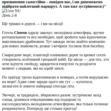
призначення самостійно – повідом нас, і ми допоможемо
підібрати найлегший маршрут. А там вже зустрінемося:)"
День 2-й
Ще трішки в дорозі — і ми на місці!
Готель
Сімеон
одразу закохує: молодіжна атмосфера, зручне
розташування та все необхідне, щоб зробити наш відпочинок
максимально драйвовим. Тут завжди легко знайти компанію
для нових знайомств, розваг і вечірніх тусовок біля басейну.
Смарагдове море, плантації оливкових дерев та аромат сосен
створюють особливий грецький вайб. Це місце — для тих, хто
хоче відчути свободу, зарядитися енергією та розділити
момент з людьми, які на одній хвилі.
По приїзду трохи відпочиваємо в номерах, а потім вирушаємо
на море! Адже саме заради цього ми тут — купатися,
засмагати й ловити найкращі спогади літа.
Увечері, за традицією, збираємось разом: зустрічаємо захід
сонця, ділимося очікуваннями від подорожі та
насолоджуємось молодіжною атмосферою, яка тільки починає
розкриватися. Попереду ще стільки пригод!