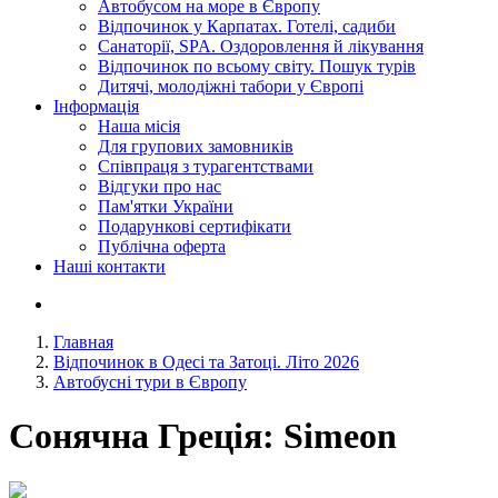
Автобусом на море в Європу
Відпочинок у Карпатах. Готелі, садиби
Санаторії, SPA. Оздоровлення й лікування
Відпочинок по всьому світу. Пошук турів
Дитячі, молодіжні табори у Європі
Інформація
Наша місія
Для групових замовників
Співпраця з турагентствами
Відгуки про нас
Пам'ятки України
Подарункові сертифікати
Публічна оферта
Наші контакти
Главная
Відпочинок в Одесі та Затоці. Літо 2026
Автобусні тури в Європу
Сонячна Греція: Simeon