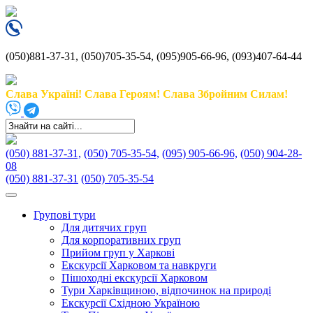
(050)881-37-31, (050)705-35-54, (095)905-66-96, (093)407-64-44
Слава Україні! Слава Героям! Слава Збройним Силам!
(050) 881-37-31,
(050) 705-35-54,
(095) 905-66-96,
(050) 904-28-
08
(050) 881-37-31
(050) 705-35-54
Групові тури
Для дитячих груп
Для корпоративних груп
Прийом груп у Харкові
Екскурсії Харковом та навкруги
Пішоходні екскурсії Харковом
Тури Харківщиною, відпочинок на природі
Екскурсії Східною Україною