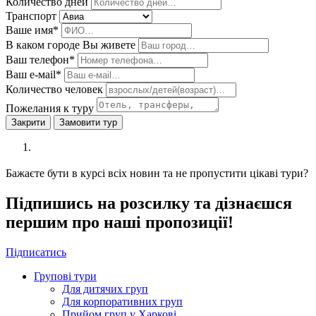
Количество дней
Транспорт
Ваше имя*
В каком городе Вы живете
Ваш телефон*
Ваш е-мail*
Количество человек
Пожелания к туру
Закрити
Замовити тур
Бажаєте бути в курсі всіх новин та не пропустити цікаві тури?
Підпишись на розсилку та дізнаєшся
першим про наші пропозиції!
Підписатись
Групові тури
Для дитячих груп
Для корпоративних груп
Прийом груп у Харкові