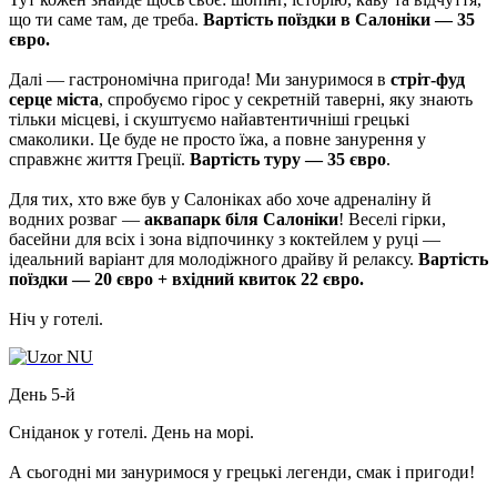
що ти саме там, де треба.
Вартість поїздки в Салоніки — 35
євро.
Далі — гастрономічна пригода! Ми зануримося в
стріт-фуд
серце міста
, спробуємо гірос у секретній таверні, яку знають
тільки місцеві, і скуштуємо найавтентичніші грецькі
смаколики. Це буде не просто їжа, а повне занурення у
справжнє життя Греції.
Вартість туру — 35 євро
.
Для тих, хто вже був у Салоніках або хоче адреналіну й
водних розваг —
аквапарк біля Салоніки
!
Веселі гірки,
басейни для всіх і зона відпочинку з коктейлем у руці —
ідеальний варіант для молодіжного драйву й релаксу.
Вартість
поїздки — 20 євро + вхідний квиток 22 євро.
Ніч у готелі.
День 5-й
Сніданок у готелі. День на морі.
А сьогодні ми зануримося у грецькі легенди, смак і пригоди!