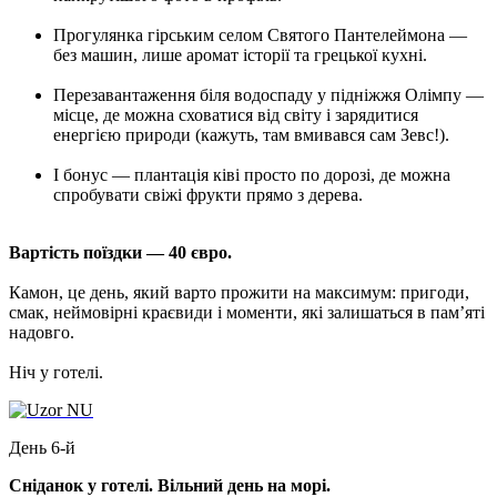
Прогулянка гірським селом Святого Пантелеймона —
без машин, лише аромат історії та грецької кухні.
Перезавантаження біля водоспаду у підніжжя Олімпу —
місце, де можна сховатися від світу і зарядитися
енергією природи (кажуть, там вмивався сам Зевс!).
І бонус — плантація ківі просто по дорозі, де можна
спробувати свіжі фрукти прямо з дерева.
Вартість поїздки — 40 євро.
Камон, це день, який варто прожити на максимум: пригоди,
смак, неймовірні краєвиди і моменти, які залишаться в пам’яті
надовго.
Ніч у готелі.
День 6-й
Cніданок у готелі. Вільний день на морі.