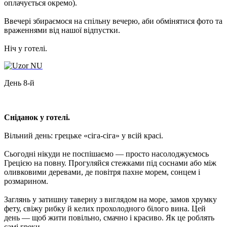
оплачується окремо).
Ввечері збираємося на спільну вечерю, аби обмінятися фото та
враженнями від нашої відпустки.
Ніч у готелі.
День 8-й
Сніданок у готелі.
Вільний день: грецьке «сіга-сіга» у всій красі.
Сьогодні нікуди не поспішаємо — просто насолоджуємось
Грецією на повну. Прогуляйся стежками під соснами або між
оливковими деревами, де повітря пахне морем, сонцем і
розмарином.
Заглянь у затишну таверну з виглядом на море, замов хрумку
фету, свіжу рибку й келих прохолодного білого вина. Цей
день — щоб жити повільно, смачно і красиво. Як це роблять
самі греки.