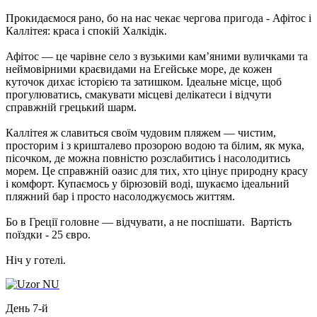
Прокидаємося рано, бо на нас чекає чергова пригода -
Афітос і
Каллітея: краса і спокій Халкідік
.
Афітос — це чарівне село з вузькими кам’яними вуличками та
неймовірними краєвидами на Егейське море, де кожен
куточок дихає історією та затишком. Ідеальне місце, щоб
прогулюватись, смакувати місцеві делікатеси і відчути
справжній грецький шарм.
Каллітея ж славиться своїм чудовим пляжем — чистим,
просторим і з кришталево прозорою водою та білим, як мука,
пісочком, де можна повністю розслабитись і насолодитись
морем. Це справжній оазис для тих, хто цінує природну красу
і комфорт. Купаємось у бірюзовій воді, шукаємо ідеальний
пляжний бар і просто насолоджуємось життям.
Бо в Греції головне — відчувати, а не поспішати.
Вартість
поїздки - 25 євро.
Ніч у готелі.
День 7-й