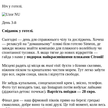
Ніч у готелі.
День 3-й
Сніданок у готелі.
Сьогодні — день для справжнього чілу та досліджень. Хочеш
— релаксуй на “домашньому” пляжі біля готелю Simeon, де
завжди можна знайти компанію для пляжного волейболу чи
спонтанної тусовки. А якщо тягне до нових відкриттів —
гайда з нами у
подорож найкрасивішими пляжами Сітонії!
Місцеві радять ці місця як
must visit
: бухти з білими скелями,
ніжним піском та кришталево чистим морем. Тут легко забути
про все, окрім сонця, хвиль і відчуття свободи.
Не забудь купальник, сонцезахисний крем і, звісно, телефон.
Фото тут виходять такі, що Instagram потім вибухає лайками
(діджитал-детокс почекає).
Вартість поїздки — 28 євро.
Фінал дня — наш фірмовий пікнік прямо на березі: грецькі
смаколики, добре вино та нові друзі. Це той момент, коли весь