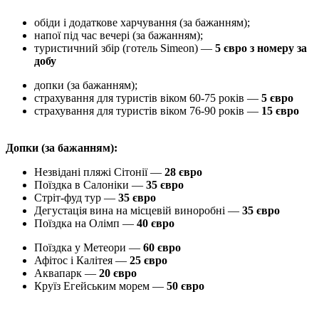
обіди і додаткове харчування (за бажанням);
напої під час вечері (за бажанням);
туристичний збір (готель Simeon) —
5 євро з номеру за
добу
допки (за бажанням);
страхування для туристів віком 60-75 років —
5 євро
страхування для туристів віком 76-90 років —
15 євро
Допки (за бажанням):
Незвідані пляжі Сітонії —
28 євро
Поїздка в Салоніки —
35 євро
Стріт-фуд тур —
35 євро
Дегустація вина на місцевій виноробні —
35 євро
Поїздка на Олімп —
40 євро
Поїздка у Метеори —
60 євро
Афітос і Калітея —
25 євро
Аквапарк —
20 євро
Круїз Егейським морем —
50 євро