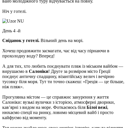
вайб молодіжного туру відчувається на повну.
Ніч у готелі.
День 4 -й
Сніданок у готелі.
Вільний день на морі.
Хочеш продовжити засмагати, час від часу пірнаючи в
прохолодну воду? Вперед!
А для тих, хто любить поєднувати пляж із міським вайбом —
вирушаємо в
Салоніки
! Друге за розміром місто Греції
поєднує античну спадщину, візантійську велич і вечірню
тусовку біля моря. Тут ти точно скажеш: «Греція — це більше,
ніж пляж».
Прогулянка містом — це справжнє занурення у життя
Салоніки: вузькі вулички з історією, атмосферні дворики,
кав’ярні з видом на море. Фоткаємось біля
Білої вежі
,
нюхаємо спеції на ринку, ловимо місцевий вайб і просто
кайфуємо від моменту.
Тут кожен знайде щось своє: шопінг, історію, каву та відчуття,