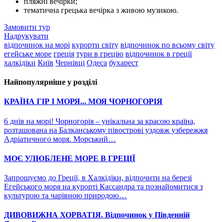
пляжні вечірки;
тематична грецька вечірка з живою музикою.
Замовити тур
Надрукувати
відпочинок на морі
курорти світу
відпочинок по всьому світу
егейське море
греція
тури в грецію
відпочинок в греції
халкідіки
Київ
Чернівці
Одеса
бухарест
Найпопулярніше у розділі
КРАЇНА ГІР І МОРЯ... МОЯ ЧОРНОГОРІЯ
6 днів на морі! Чорногорія – унікальна за красою країна,
розташована на Балканському півострові уздовж узбережжя
Адріатичного моря. Морський…
МОЄ УЛЮБЛЕНЕ МОРЕ В ГРЕЦІЇ
Запрошуємо до Греції, в Халкідіки, відпочити на березі
Егейського моря на курорті Кассандра та познайомитися з
культурою та чарівною природою…
ДИВОВИЖНА ХОРВАТІЯ. Відпочинок у Південній