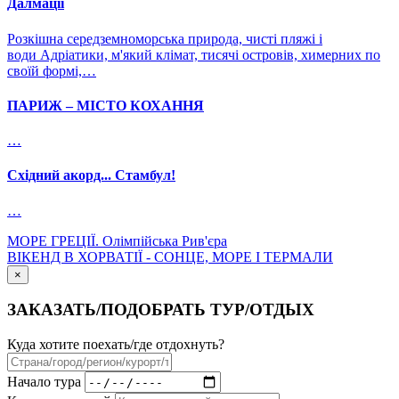
Далмації
Розкішна середземноморська природа, чисті пляжі і
води Адріатики, м'який клімат, тисячі островів, химерних по
своїй формі,…
ПАРИЖ – МІСТО КОХАННЯ
…
Східний акорд... Стамбул!
…
МОРЕ ГРЕЦІЇ. Олімпійська Рив'єра
ВІКЕНД В ХОРВАТІЇ - СОНЦЕ, МОРЕ І ТЕРМАЛИ
×
ЗАКАЗАТЬ/ПОДОБРАТЬ ТУР/ОТДЫХ
Куда хотите поехать/где отдохнуть?
Начало тура