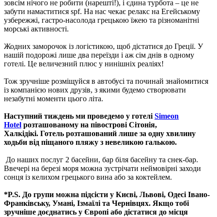
зовсім нічого не робити (нарешті!), і єдина турбота – це не
забути намаститися spf. На нас чекає релакс на Егейському
узбережжі, гастро-насолода грецькою їжею та різноманітні
морські активності.
Жодних заморочок із логістикою, щоб дістатися до Греції. У
нашій подорожі лише два переїзди і аж сім днів в одному
готелі. Це величезний плюс у нинішніх реаліях!
Тож зручніше розміщуйся в автобусі та починай знайомитися
із компанією нових друзів, з якими будемо створювати
незабутні моменти цього літа.
Наступний тиждень ми проведемо у готелі
Simeon
Hotel
розташованому на півострові Сітонія,
Халкідікі. Готель розташований лише за одну хвилину
ходьби від піщаного пляжу з невеликою галькою.
До наших послуг 2 басейни, бар біля басейну та снек-бар.
Ввечері на березі моря можна зустрічати неймовірні заходи
сонця із келихом грецького вина або за коктейлем.
*P.S. До групи можна підсісти у Києві, Львові, Одесі Івано-
Франківську, Умані, Ізмаїлі та Чернівцях. Якщо тобі
зручніше доєднатись у Європі або дістатися до місця