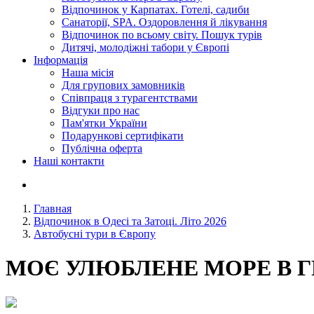
Відпочинок у Карпатах. Готелі, садиби
Санаторії, SPA. Оздоровлення й лікування
Відпочинок по всьому світу. Пошук турів
Дитячі, молодіжні табори у Європі
Інформація
Наша місія
Для групових замовників
Співпраця з турагентствами
Відгуки про нас
Пам'ятки України
Подарункові сертифікати
Публічна оферта
Наші контакти
Главная
Відпочинок в Одесі та Затоці. Літо 2026
Автобусні тури в Європу
МОЄ УЛЮБЛЕНЕ МОРЕ В Г