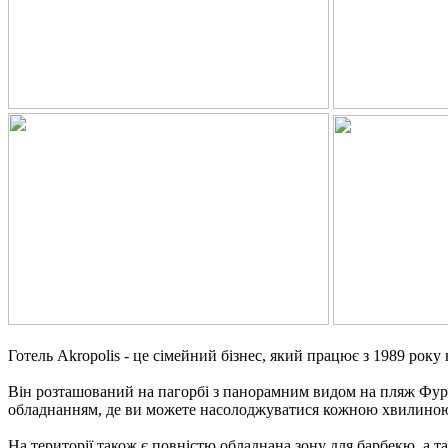
Готель Akropolis - це сімейний бізнес, який працює з 1989 року 
Він розташований на пагорбі з панорамним видом на пляж Фурка
обладнанням, де ви можете насолоджуватися кожною хвилиною 
На території також є повністю обладнана зону для барбекю, а