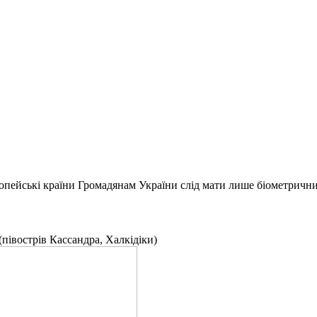
вропейські країни Громадянам України слід мати лише біометричн
півострів Кассандра, Халкідіки)