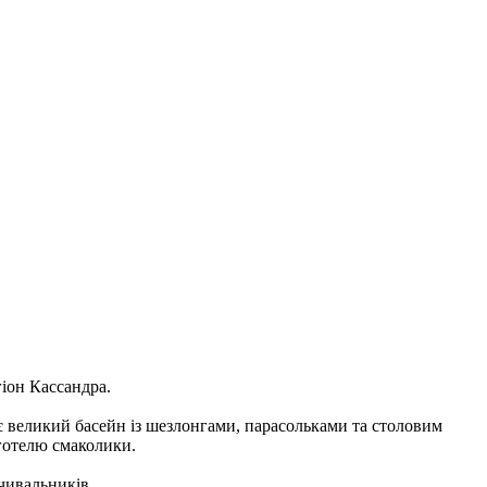
гіон Кассандра.
 є великий басейн із шезлонгами, парасольками та столовим
готелю смаколики.
чивальників.