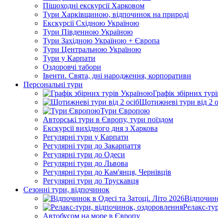
Пішоходні екскурсії Харковом
Тури Харківщиною, відпочинок на природі
Екскурсії Східною Україною
Тури Південною Україною
Тури Західною Україною + Європа
Тури Центральною Україною
Тури у Карпати
Оздоровчі табори
Івенти. Свята, дні народження, корпоративи
Персональні тури
Графік збірних тур
Щотижневі тури від 2 о
Тури Європою
Авторські тури в Європу, тури поїздом
Екскурсії вихідного дня з Харкова
Регулярні тури у Карпати
Регулярні тури до Закарпаття
Регулярні тури до Одеси
Регулярні тури до Львова
Регулярні тури до Кам'янця, Чернівців
Регулярні тури до Трускавця
Сезонні тури, відпочинок
Відпочино
Релакс-ту
Автобусом на море в Європу