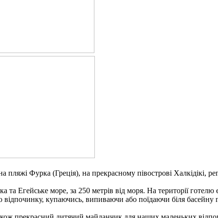
на пляжі Фурка (Греція), на прекрасному півострові Халкідікі, ре
 та Егейське море, за 250 метрів від моря. На території готелю
відпочинку, купаючись, випиваючи або поїдаючи біля басейну 
 також прекрасний дитячий майданчик для наших маленьких відпо