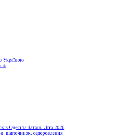
ів Україною
сіб
к в Одесі та Затоці. Літо 2026
ри, відпочинок, оздоровлення