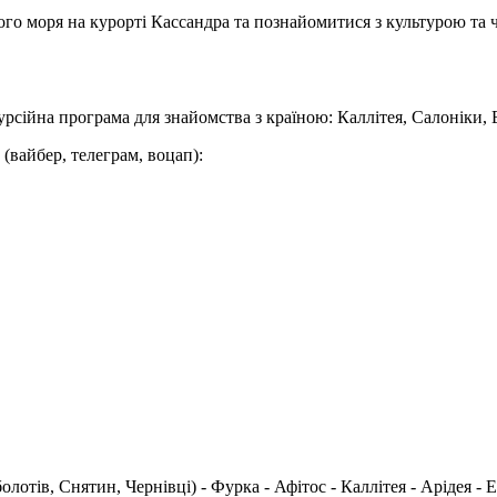
кого моря на курорті Кассандра та познайомитися з культурою та 
урсійна програма для знайомства з країною: Каллітея, Салоніки, 
вайбер, телеграм, воцап):
лотів, Снятин, Чернівці) - Фурка - Афітос - Каллітея - Арідея - 