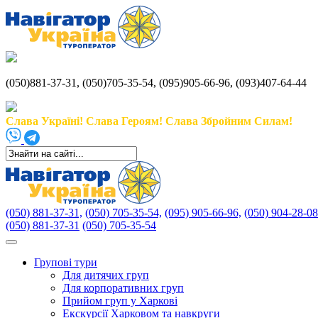
(050)881-37-31, (050)705-35-54, (095)905-66-96, (093)407-64-44
Слава Україні! Слава Героям! Слава Збройним Силам!
(050) 881-37-31,
(050) 705-35-54,
(095) 905-66-96,
(050) 904-28-08
(050) 881-37-31
(050) 705-35-54
Групові тури
Для дитячих груп
Для корпоративних груп
Прийом груп у Харкові
Екскурсії Харковом та навкруги