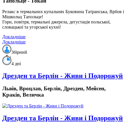
Тапольце - Токай
Релакс в термальних купальнях Буковина Татранська, Врбов і
Мішкольц Тапольце!
Гори, повітря, термальні джерела, дегустація польської,
словацької та угорської кухні!
Докладніше
Докладніше
Збірний
4 дні
Дрезден та Берлін - Живи і Подорожуй
Львів, Вроцлав, Берлін, Дрезден, Мейсен,
Краків, Величка
Дрезден та Берлін - Живи і Подорожуй