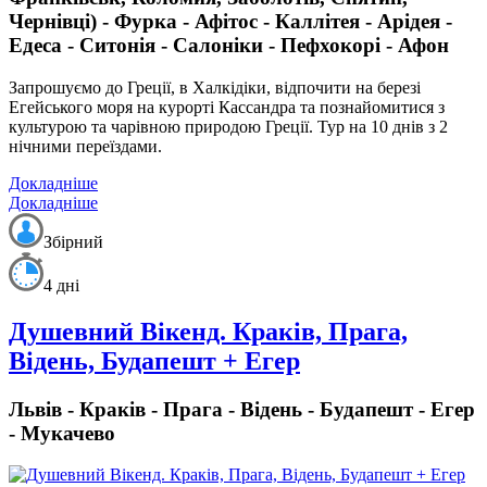
Чернівці) - Фурка - Афітос - Каллітея - Арідея -
Едеса - Ситонія - Салоніки - Пефхокорі - Афон
Запрошуємо до Греції, в Халкідіки, відпочити на березі
Егейського моря на курорті Кассандра та познайомитися з
культурою та чарівною природою Греції. Тур на 10 днів з 2
нічними переїздами.
Докладніше
Докладніше
Збірний
4 дні
Душевний Вікенд. Краків, Прага,
Відень, Будапешт + Егер
Львів - Краків - Прага - Відень - Будапешт - Егер
- Мукачево