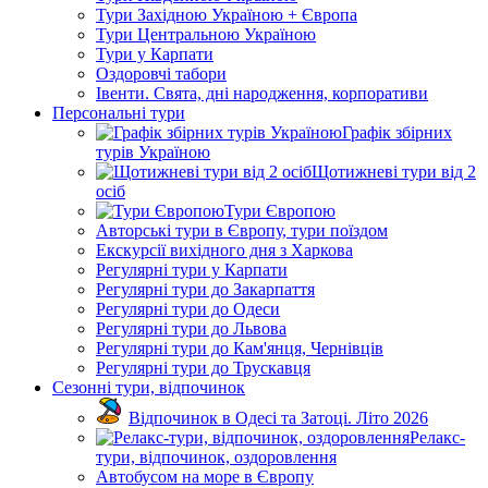
Тури Західною Україною + Європа
Тури Центральною Україною
Тури у Карпати
Оздоровчі табори
Івенти. Свята, дні народження, корпоративи
Персональні тури
Графік збірних
турів Україною
Щотижневі тури від 2
осіб
Тури Європою
Авторські тури в Європу, тури поїздом
Екскурсії вихідного дня з Харкова
Регулярні тури у Карпати
Регулярні тури до Закарпаття
Регулярні тури до Одеси
Регулярні тури до Львова
Регулярні тури до Кам'янця, Чернівців
Регулярні тури до Трускавця
Сезонні тури, відпочинок
Відпочинок в Одесі та Затоці. Літо 2026
Релакс-
тури, відпочинок, оздоровлення
Автобусом на море в Європу