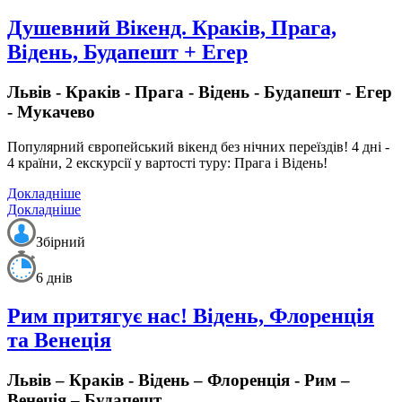
Душевний Вікенд. Краків, Прага,
Відень, Будапешт + Егер
Львів - Краків - Прага - Відень - Будапешт - Егер
- Мукачево
Популярний європейський вікенд
без нічних переїздів!
4 дні -
4 країни, 2 екскурсії у вартості туру: Прага і Відень!
Докладніше
Докладніше
Збірний
6 днів
Рим притягує нас! Відень, Флоренція
та Венеція
Львів – Краків - Відень – Флоренція - Рим –
Венеція – Будапешт