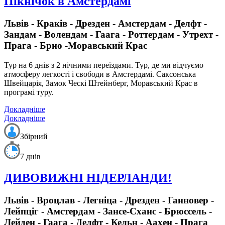
Пікнічок в Амстердамі
Львів - Краків - Дрезден - Амстердам - Делфт -
Зандам - Волендам - Гаага - Роттердам - Утрехт -
Прага - Брно -Моравський Крас
Тур на 6 днів з 2 нічними переїздами.
Тур, де ми відчуємо
атмосферу легкості і свободи в Амстердамі. Саксонська
Швейцарія, Замок Ческі Штейнберг, Моравський Крас в
програмі туру.
Докладніше
Докладніше
Збірний
7 днів
ДИВОВИЖНІ НІДЕРЛАНДИ!
Львів - Вроцлав - Легніца - Дрезден - Ганновер -
Лейпціг - Амстердам - Зансе-Сханс - Брюссель -
Лейден - Гаага - Делфт - Кельн - Аахен - Прага