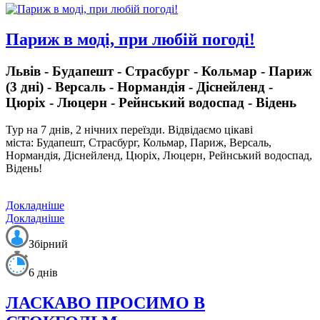
Париж в моді, при любій погоді!
Львів - Будапешт - Страсбург - Кольмар - Париж
(3 дні) - Версаль - Нормандія - Діснейленд -
Цюріх - Люцерн - Рейнський водоспад - Відень
Тур на 7 днів, 2 нічних переїзди.
Відвідаємо цікаві
міста: Будапешт, Страсбург, Кольмар, Париж, Версаль,
Нормандія, Діснейленд, Цюріх, Люцерн, Рейнський водоспад,
Відень!
Докладніше
Докладніше
Збірний
6 днів
ЛАСКАВО ПРОСИМО В