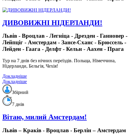
ДИВОВИЖНІ НІДЕРЛАНДИ!
Львів - Вроцлав - Легніца - Дрезден - Ганновер -
Лейпціг - Амстердам - Зансе-Сханс - Брюссель -
Лейден - Гаага - Делфт - Кельн - Аахен - Прага
Тур на 7 днів без нічних переїздів.
Польща, Німеччина,
Нідерланди, Бельгія, Чехія!
Докладніше
Докладніше
Збірний
7 днів
Вітаю, милий Амстердам!
Львів – Краків - Вроцлав - Берлін – Амстердам