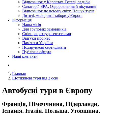
Відпочинок у Карпатах. Готелі, садиби
Санаторії, SPA. Оздоровлення й лікування
Відпочинок по всьому світу. Пошук турів
Дитячі, молодіжні табори у Європі
Інформація
Наша місія
Для групових замовників
Співпраця з турагентствами
Відгуки про нас
Пам'ятки України
Подарункові сертифікати
Публічна оферта
Наші контакти
Главная
Щотижневі тури від 2 осіб
Автобусні тури в Європу
Франція, Німеччнина, Нідерланди,
Іспанія, Італія, Польща, Угорщина,