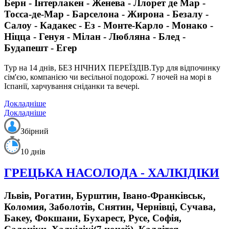
Берн - Інтерлакен - Женева - Ллорет де Мар -
Тосса-де-Мар - Барселона - Жирона - Безалу -
Салоу - Кадакес - Ез - Монте-Карло - Монако -
Ніцца - Генуя - Мілан - Любляна - Блед -
Будапешт - Егер
Тур на 14 днів, БЕЗ НІЧНИХ ПЕРЕЇЗДІВ.
Тур для відпочинку
сім'єю, компанією чи весільної подорожі. 7 ночей на морі в
Іспанії, харчування сніданки та вечері.
Докладніше
Докладніше
Збірний
10 днів
ГРЕЦЬКА НАСОЛОДА - ХАЛКІДІКИ
Львів, Рогатин, Бурштин, Івано-Франківськ,
Коломия, Заболотів, Снятин, Чернівці, Сучава,
Бакеу, Фокшани, Бухарест, Русе, Софія,