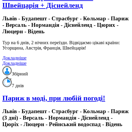
Швейцарія + Діснейленд
Львів - Будапешт - Страсбург - Кольмар - Париж
- Версаль - Нормандія - Діснейленд - Цюрих -
Люцерн - Відень
Тур на 6 днів, 2 нічних переїзди.
Відвідаємо цікаві країни:
Угорщина, Австрія, Франція, Швейцарія!
Докладніше
Докладніше
Збірний
7 днів
Париж в моді, при любій погоді!
Львів - Будапешт - Страсбург - Кольмар - Париж
(3 дні) - Версаль - Нормандія - Діснейленд -
Цюріх - Люцерн - Рейнський водоспад - Відень