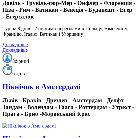
Довіль - Трувіль-сюр-Мер - Онфлер - Флоренція -
Піза - Рим - Ватикан - Венеція - Будапешт - Егер
- Егерсалок
Тур на 8 днів з 2 нічними переїздами
в Польщу, Німеччину,
Францію, Італію, Ватикан і Угорщину!
Докладніше
Докладніше
Збірний
6 днів
Пікнічок в Амстердамі
Львів - Краків - Дрезден - Амстердам - Делфт -
Зандам - Волендам - Гаага - Роттердам - Утрехт -
Прага - Брно -Моравський Крас