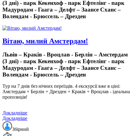
(3 дні) - парк Кекенхоф - парк Ефтелінг - парк
Мадуродам - Гаага – Делфт – Заансе Сханс –
Волендам - Брюссель – Дрезден
Вітаю, милий Амстердам!
Львів – Краків - Вроцлав - Берлін – Амстердам
(3 дні) - парк Кекенхоф - парк Ефтелінг - парк
Мадуродам - Гаага – Делфт – Заансе Сханс –
Волендам - Брюссель – Дрезден
Тур на 7 днів без нічних переїздів.
4 екскурсії вже в ціні:
Амстердам + Берлін + Дрезден + Краків + Вроцлав - ідеальна
пропозиція!
Докладніше
Докладніше
Збірний