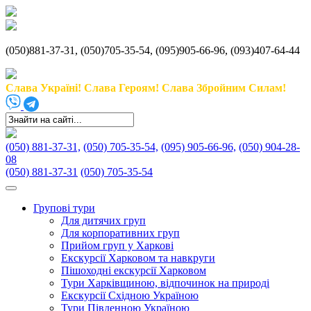
(050)881-37-31, (050)705-35-54, (095)905-66-96, (093)407-64-44
Слава Україні! Слава Героям! Слава Збройним Силам!
(050) 881-37-31,
(050) 705-35-54,
(095) 905-66-96,
(050) 904-28-
08
(050) 881-37-31
(050) 705-35-54
Групові тури
Для дитячих груп
Для корпоративних груп
Прийом груп у Харкові
Екскурсії Харковом та навкруги
Пішоходні екскурсії Харковом
Тури Харківщиною, відпочинок на природі
Екскурсії Східною Україною
Тури Південною Україною