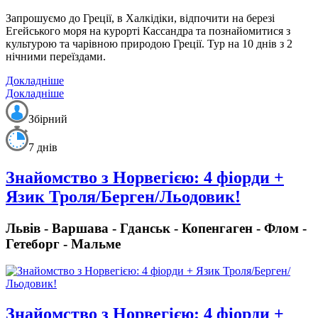
Запрошуємо до Греції, в Халкідіки, відпочити на березі
Егейського моря на курорті Кассандра та познайомитися з
культурою та чарівною природою Греції. Тур на 10 днів з 2
нічними переїздами.
Докладніше
Докладніше
Збірний
7 днів
Знайомство з Норвегією: 4 фіорди +
Язик Троля/Берген/Льодовик!
Львів - Варшава - Гданськ - Копенгаген - Флом -
Гетеборг - Мальме
Знайомство з Норвегією: 4 фіорди +