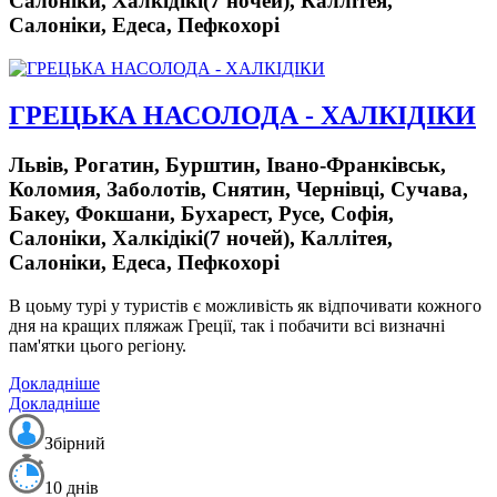
Салоніки, Халкідікі(7 ночей), Каллітея,
Салоніки, Едеса, Пефкохорі
ГРЕЦЬКА НАСОЛОДА - ХАЛКІДІКИ
Львів, Рогатин, Бурштин, Івано-Франківськ,
Коломия, Заболотів, Снятин, Чернівці, Сучава,
Бакеу, Фокшани, Бухарест, Русе, Софія,
Салоніки, Халкідікі(7 ночей), Каллітея,
Салоніки, Едеса, Пефкохорі
В цоьму турі у туристів є можливість як відпочивати кожного
дня на кращих пляжаж Греції, так і побачити всі визначні
пам'ятки цього регіону.
Докладніше
Докладніше
Збірний
10 днів