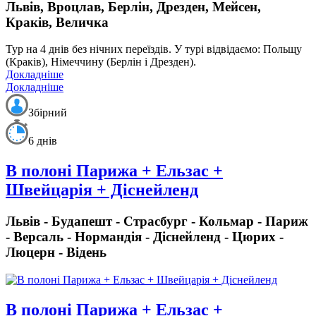
Львів, Вроцлав, Берлін, Дрезден, Мейсен,
Краків, Величка
Тур на 4 днів
без нічних переїздів.
У турі відвідаємо: Польщу
(Краків), Німеччину (Берлін і Дрезден).
Докладніше
Докладніше
Збірний
6 днів
В полоні Парижа + Ельзас +
Швейцарія + Діснейленд
Львів - Будапешт - Страсбург - Кольмар - Париж
- Версаль - Нормандія - Діснейленд - Цюрих -
Люцерн - Відень
В полоні Парижа + Ельзас +