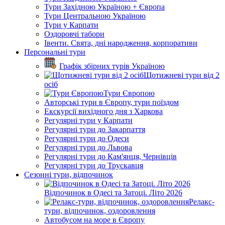
Тури Західною Україною + Європа
Тури Центральною Україною
Тури у Карпати
Оздоровчі табори
Івенти. Свята, дні народження, корпоративи
Персональні тури
Графік збірних турів Україною
Щотижневі тури від 2
осіб
Тури Європою
Авторські тури в Європу, тури поїздом
Екскурсії вихідного дня з Харкова
Регулярні тури у Карпати
Регулярні тури до Закарпаття
Регулярні тури до Одеси
Регулярні тури до Львова
Регулярні тури до Кам'янця, Чернівців
Регулярні тури до Трускавця
Сезонні тури, відпочинок
Відпочинок в Одесі та Затоці. Літо 2026
Релакс-
тури, відпочинок, оздоровлення
Автобусом на море в Європу