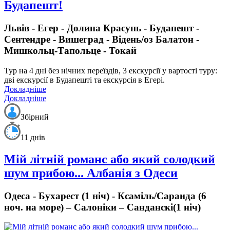
Будапешт!
Львів - Егер - Долина Красунь - Будапешт -
Сентендре - Вишеград - Відень/оз Балатон -
Мишкольц-Тапольце - Токай
Тур на 4 дні
без нічних переїздів,
3 екскурсії у вартості туру:
дві екскурсії в Будапешті та екскурсія в Егері.
Докладніше
Докладніше
Збірний
11 днів
Мій літній романс або який солодкий
шум прибою... Албанія з Одеси
Одеса - Бухарест (1 ніч) - Ксаміль/Саранда (6
ноч. на море) – Салоніки – Санданскі(1 ніч)