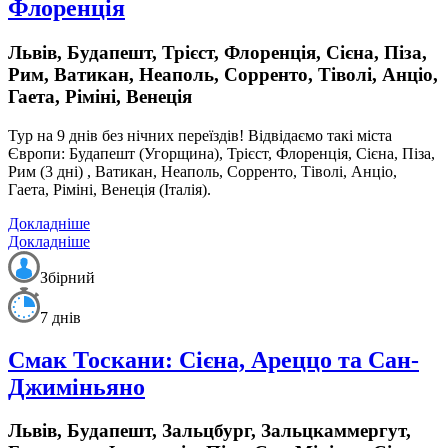
Флоренція
Львів, Будапешт, Трієст, Флоренція, Сієна, Піза,
Рим, Ватикан, Неаполь, Сорренто, Тіволі, Анціо,
Гаета, Ріміні, Венеція
Тур на 9 днів
без нічних переїздів!
Відвідаємо такі міста
Європи: Будапешт (Угорщина), Трієст, Флоренція, Сієна, Піза,
Рим (3 дні) , Ватикан, Неаполь, Сорренто, Тіволі, Анціо,
Гаета, Ріміні, Венеція (Італія).
Докладніше
Докладніше
Збірний
7 днів
Смак Тоскани: Сієна, Ареццо та Сан-
Джиміньяно
Львів, Будапешт, Зальцбург, Зальцкаммергут,