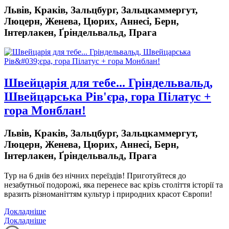
Львів, Краків, Зальцбург, Зальцкаммергут,
Люцерн, Женева, Цюрих, Аннесі, Берн,
Інтерлакен, Ґріндельвальд, Прага
Швейцарія для тебе... Гріндельвальд,
Швейцарська Рів'єра, гора Пілатус +
гора Монблан!
Львів, Краків, Зальцбург, Зальцкаммергут,
Люцерн, Женева, Цюрих, Аннесі, Берн,
Інтерлакен, Ґріндельвальд, Прага
Тур на 6 днів без нічних переїздів!
Приготуйтеся до
незабутньої подорожі, яка перенесе вас крізь століття історії та
вразить різноманіттям культур і природних красот Європи!
Докладніше
Докладніше