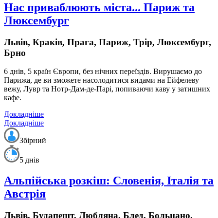
Нас приваблюють міста... Париж та
Люксембург
Львів, Краків, Прага, Париж, Трір, Люксембург,
Брно
6 днів, 5 країн Європи,
без нічних переїздів.
Вирушаємо до
Парижа, де ви зможете насолодитися видами на Ейфелеву
вежу, Лувр та Нотр-Дам-де-Парі, попиваючи каву у затишних
кафе.
Докладніше
Докладніше
Збірний
5 днів
Альпійська розкіш: Словенія, Італія та
Австрія
Львів, Будапешт, Любляна, Блед, Больцано,