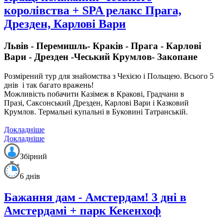
королівства + SPA релакс Прага,
Дрезден, Карлові Вари
Львів - Перемишль- Краків - Прага - Карлові
Вари - Дрезден -Чеський Крумлов- Закопане
Розмірений тур для знайомства з Чехією і Польщею.
Всього 5
днів і так багато вражень!
Можливість побачити Казімеж в Кракові, Градчани в
Празі, Саксонський Дрезден, Карлові Вари і Казковий
Крумлов. Термальні купальні в Буковині Татранській.
Докладніше
Докладніше
Збірний
6 днів
Бажання дам - Амстердам! 3 дні в
Амстердамі + парк Кекенхоф