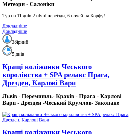
Метеори - Салоніки
Тур на 11 днів 2 нічні переїзди, 6 ночей на Корфу!
Докладніше
Докладніше
Збірний
5 днів
Кращі коліжанки Чеського
королівства + SPA релакс Прага,
Дрезден, Карлові Вари
Львів - Перемишль- Краків - Прага - Карлові
Вари - Дрезден -Чеський Крумлов- Закопане
Кращі коліжанки Чеського