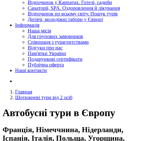
Відпочинок у Карпатах. Готелі, садиби
Санаторії, SPA. Оздоровлення й лікування
Відпочинок по всьому світу. Пошук турів
Дитячі, молодіжні табори у Європі
Інформація
Наша місія
Для групових замовників
Співпраця з турагентствами
Відгуки про нас
Пам'ятки України
Подарункові сертифікати
Публічна оферта
Наші контакти
Главная
Щотижневі тури від 2 осіб
Автобусні тури в Європу
Франція, Німеччнина, Нідерланди,
Іспанія, Італія, Польща, Угорщина,