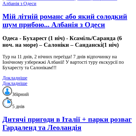
Мій літній романс або який солодкий
шум прибою... Албанія з Одеси
Одеса - Бухарест (1 ніч) - Ксаміль/Саранда (6
ноч. на море) – Салоніки – Санданскі(1 ніч)
Тур на 11 днів, 2 нічних переїзда!
7 днів відпочинку на
Іонічному узбережжі Албанії!
У вартості туру екскурсії по
Бухаресту та Салонікам!!!
Докладніше
Докладніше
Збірний
5 днів
Дитячі пригоди в Італії + парки розваг
Гардаленд та Леоландія