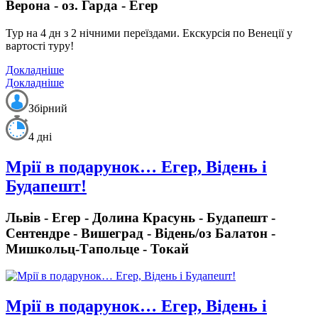
Верона - оз. Гарда - Егер
Тур на 4 дн з 2 нічними переїздами. Екскурсія по Венеції у
вартості туру!
Докладніше
Докладніше
Збірний
4 дні
Мрії в подарунок… Егер, Відень і
Будапешт!
Львів - Егер - Долина Красунь - Будапешт -
Сентендре - Вишеград - Відень/оз Балатон -
Мишкольц-Тапольце - Токай
Мрії в подарунок… Егер, Відень і