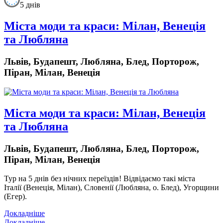
5 днів
Міста моди та краси: Мілан, Венеція
та Любляна
Львів, Будапешт, Любляна, Блед, Порторож,
Піран, Мілан, Венеція
Міста моди та краси: Мілан, Венеція
та Любляна
Львів, Будапешт, Любляна, Блед, Порторож,
Піран, Мілан, Венеція
Тур на 5 днів без нічних переїздів!
Відвідаємо такі міста
Італії (Венеція, Мілан), Словенії (Любляна, о. Блед), Угорщини
(Егер).
Докладніше
Докладніше