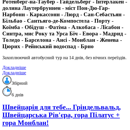
Ротенберг-на-Таубер - Гайдельберг - Інтерлакен -
долина Лаутербруннен - міст Пон-Дю-Гар-
Нарбонн - Каркассонн - Люрд - Сан-Себастьян -
Більбао - Сантьяго-де-Компостела - Порту -
Коїмба - Обідуш - Фатіма - Алкобаса - Лісабон -
Синтра, мис Року та Урса Біч - Евора - Мадрид -
Толедо - Барселона - Ансі - Монблан - Женева -
Цюрих - Рейнський водоспад - Брно
Захоплюючий автобусний тур на 14 днів, без нічних переїздів.
Докладніше
Докладніше
Збірний
6 днів
Швейцарія для тебе... Гріндельвальд,
Швейцарська Рів'єра, гора Пілатус +
гора Монблан!