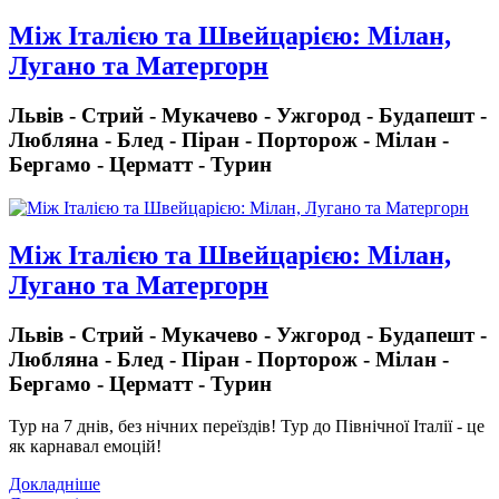
Між Італією та Швейцарією: Мілан,
Лугано та Матергорн
Львів - Стрий - Мукачево - Ужгород - Будапешт -
Любляна - Блед - Піран - Порторож - Мілан -
Бергамо - Церматт - Турин
Між Італією та Швейцарією: Мілан,
Лугано та Матергорн
Львів - Стрий - Мукачево - Ужгород - Будапешт -
Любляна - Блед - Піран - Порторож - Мілан -
Бергамо - Церматт - Турин
Тур на 7 днів, без нічних переїздів!
Тур до Північної Італії - це
як карнавал емоцій!
Докладніше