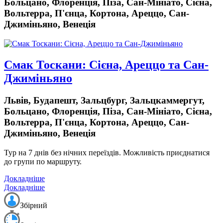
Больцано, Флоренція, Піза, Сан-Мініато, Сієна,
Вольтерра, П'єнца, Кортона, Ареццо, Сан-
Джиміньяно, Венеція
Смак Тоскани: Сієна, Ареццо та Сан-
Джиміньяно
Львів, Будапешт, Зальцбург, Зальцкаммергут,
Больцано, Флоренція, Піза, Сан-Мініато, Сієна,
Вольтерра, П'єнца, Кортона, Ареццо, Сан-
Джиміньяно, Венеція
Тур на 7 днів
без нічних переїздів.
Можливість приєднатися
до групи по маршруту.
Докладніше
Докладніше
Збірний