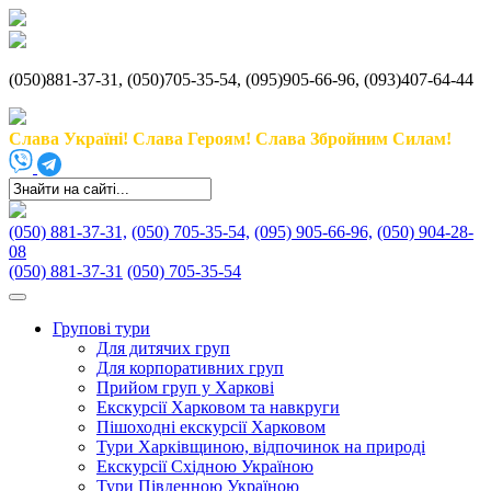
(050)881-37-31, (050)705-35-54, (095)905-66-96, (093)407-64-44
Слава Україні! Слава Героям! Слава Збройним Силам!
(050) 881-37-31,
(050) 705-35-54,
(095) 905-66-96,
(050) 904-28-
08
(050) 881-37-31
(050) 705-35-54
Групові тури
Для дитячих груп
Для корпоративних груп
Прийом груп у Харкові
Екскурсії Харковом та навкруги
Пішоходні екскурсії Харковом
Тури Харківщиною, відпочинок на природі
Екскурсії Східною Україною
Тури Південною Україною