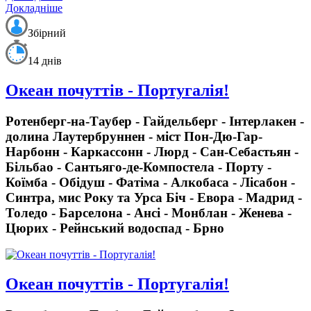
Докладніше
Збірний
14 днів
Океан почуттів - Португалія!
Ротенберг-на-Таубер - Гайдельберг - Інтерлакен -
долина Лаутербруннен - міст Пон-Дю-Гар-
Нарбонн - Каркассонн - Люрд - Сан-Себастьян -
Більбао - Сантьяго-де-Компостела - Порту -
Коїмба - Обідуш - Фатіма - Алкобаса - Лісабон -
Синтра, мис Року та Урса Біч - Евора - Мадрид -
Толедо - Барселона - Ансі - Монблан - Женева -
Цюрих - Рейнський водоспад - Брно
Океан почуттів - Португалія!