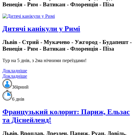
Венеція - Рим - Ватикан - Флоренція - Піза
Дитячі канікули у Римі
Львів - Стрий - Мукачево - Ужгород - Будапешт -
Венеція - Рим - Ватикан - Флоренція - Піза
Тур на 5 днів, з 2ма нічними переїздами!
Докладніше
Докладніше
Збірний
6 днів
Французький колорит: Париж, Ельзас
та Діснейленд!
Львів, Вроцлав, Дрезден, Париж, Руан, Довіль,