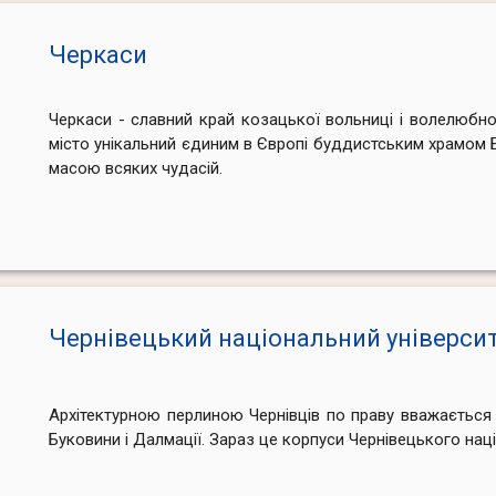
Черкаси
Черкаси - славний край козацької вольниці і волелюбн
місто унікальний єдиним в Європі буддистським храмом 
масою всяких чудасій.
Чернівецький національний універси
Архітектурною перлиною Чернівців по праву вважається
Буковини і Далмації. Зараз це корпуси Чернівецького нац