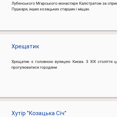
Лубенського Мгарського монастиря Калістратом за спри
Пушкаря, інших козацьких старшин і міщан.
Хрещатик
Хрещатик є головною вулицею Києва. З ХІХ століття ц
прогулюватися городяни.
Хутір "Козацька Січ"