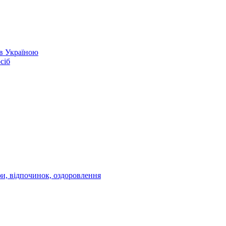
ів Україною
сіб
ри, відпочинок, оздоровлення