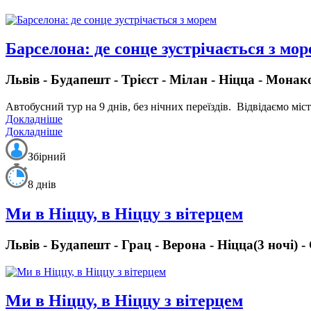
Барселона: де сонце зустрічається з мо
Львів - Будапешт - Трієст - Мілан - Ніцца - Монако
Автобусний тур на 9 днів, без нічних переїздів.
Відвідаємо міста
Докладніше
Докладніше
Збірний
8 днів
Ми в Ніццу, в Ніццу з вітерцем
Львів - Будапешт - Грац - Верона - Ніцца(3 ночі) 
Ми в Ніццу, в Ніццу з вітерцем