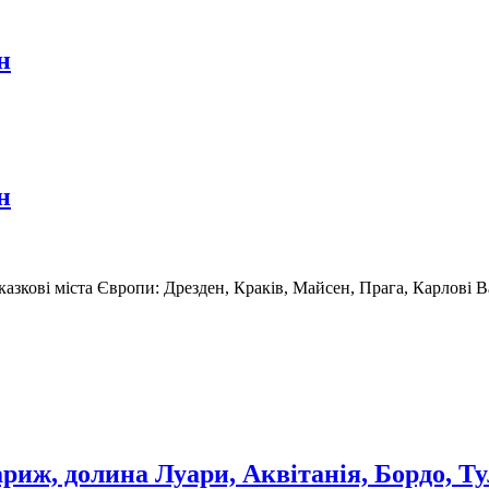
н
н
і казкові міста Європи: Дрезден, Краків, Майсен, Прага, Карлові
Париж, долина Луари, Аквітанія, Бордо, 