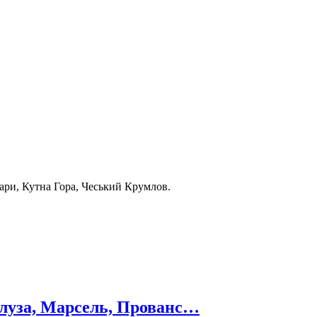
 Вари, Кутна Гора, Чеський Крумлов.
Тулуза, Марсель, Прованс…