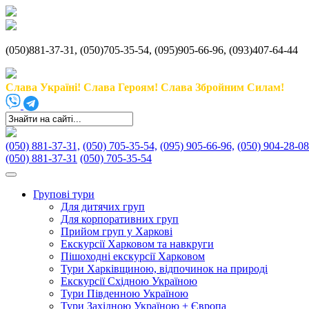
(050)881-37-31, (050)705-35-54, (095)905-66-96, (093)407-64-44
Слава Україні! Слава Героям! Слава Збройним Силам!
(050) 881-37-31,
(050) 705-35-54,
(095) 905-66-96,
(050) 904-28-08
(050) 881-37-31
(050) 705-35-54
Групові тури
Для дитячих груп
Для корпоративних груп
Прийом груп у Харкові
Екскурсії Харковом та навкруги
Пішоходні екскурсії Харковом
Тури Харківщиною, відпочинок на природі
Екскурсії Східною Україною
Тури Південною Україною
Тури Західною Україною + Європа