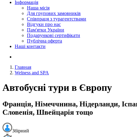
Інформація
Наша місія
Для групових замовників
Співпраця з турагентствами
Відгуки про нас
Пам'ятки України
Подарункові сертифікати
Публічна оферта
Наші контакти
Главная
Welness and SPA
Автобусні тури в Європу
Франція, Німеччнина, Нідерланди, Іспан
Словенія, Швейцарія тощо
Збірний