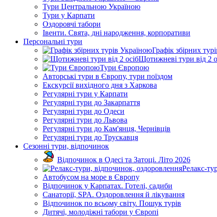
Тури Центральною Україною
Тури у Карпати
Оздоровчі табори
Івенти. Свята, дні народження, корпоративи
Персональні тури
Графік збірних тур
Щотижневі тури від 2 о
Тури Європою
Авторські тури в Європу, тури поїздом
Екскурсії вихідного дня з Харкова
Регулярні тури у Карпати
Регулярні тури до Закарпаття
Регулярні тури до Одеси
Регулярні тури до Львова
Регулярні тури до Кам'янця, Чернівців
Регулярні тури до Трускавця
Сезонні тури, відпочинок
Відпочинок в Одесі та Затоці. Літо 2026
Релакс-ту
Автобусом на море в Європу
Відпочинок у Карпатах. Готелі, садиби
Санаторії, SPA. Оздоровлення й лікування
Відпочинок по всьому світу. Пошук турів
Дитячі, молодіжні табори у Європі