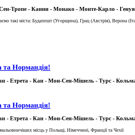
- Сен-Тропе - Канни - Монако - Монте-Карло - Генуя 
аємо такі міста: Будапешт (Угорщина), Грац (Австрія), Верона (Італі
а та Нормандія!
ан - Етрета - Кан - Мон-Cен-Мішель - Турс - Кольм
а та Нормандія!
ан - Етрета - Кан - Мон-Cен-Мішель - Турс - Кольм
аймальовничіших місць у Польщі, Німеччині, Франції та Чехії