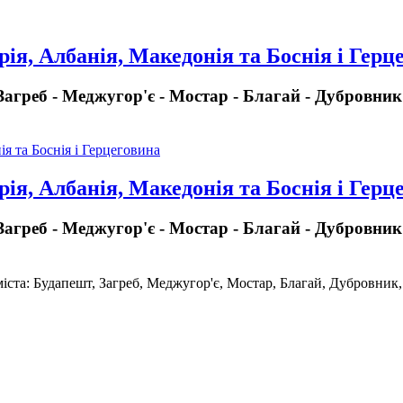
ія, Албанія, Македонія та Боснія і Герц
 Загреб - Меджугор'є - Мостар - Благай - Дубровник
ія, Албанія, Македонія та Боснія і Герц
 Загреб - Меджугор'є - Мостар - Благай - Дубровник
 міста: Будапешт, Загреб, Меджугор'є, Мостар, Благай, Дубровни