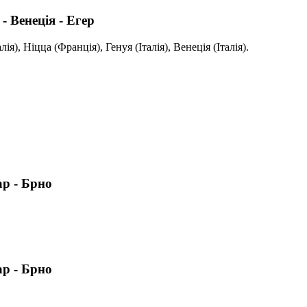
- Венеція - Егер
я), Ніцца (Франція), Генуя (Італія), Венеція (Італія).
ар - Брно
ар - Брно