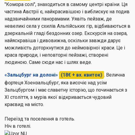
"Комора солі", знаходиться в самому центрі країни. Ця
частина Австрії є, найкрасивішою і виблискує на подив
надзвичайними панорамами. Уявіть пейзаж, де
невеликі села у схилів Альпійських гір, відбиваються в
дзеркальній гладі бездонних озер. Екскурсія на озера,
найяскравіша і дивовижна, оскільки завжди дарує
можливість доторкнутися до неймовірної краси. Це і
краса природи, і неповторні пейзажі, створені
людиною. Саме сюди нас і шлях веде.
«Зальцбург на долоні»
(18€ + вх. квиток)
. Велична
фортеця Хоензальцбург, яка височіє над усім
Зальцбургом і має славетну історію, що починається з
XI століття, з мурів якої відкривається чудовий
краєвид на місто.
Переїзд та поселення в готель.
Ніч в готелі.