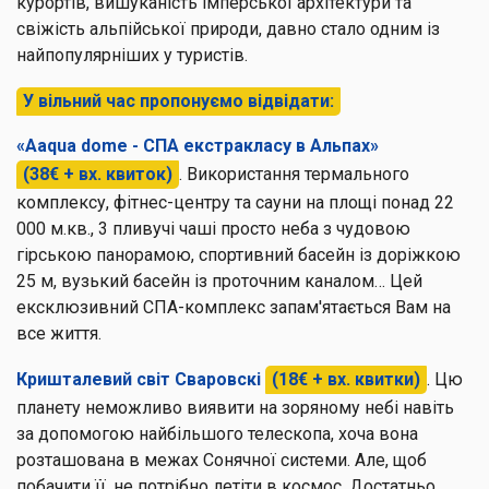
курортів, вишуканість імперської архітектури та
свіжість альпійської природи, давно стало одним із
найпопулярніших у туристів.
У вільний час пропонуємо відвідати:
«Aaqua dome - СПА екстракласу в Альпах»
(38€ + вх. квиток)
. Використання термального
комплексу, фітнес-центру та сауни на площі понад 22
000 м.кв., 3 пливучі чаші просто неба з чудовою
гірською панорамою, спортивний басейн із доріжкою
25 м, вузький басейн із проточним каналом… Цей
ексклюзивний СПА-комплекс запам'ятається Вам на
все життя.
Кришталевий світ Сваровскі
(18€ + вх. квитки)
. Цю
планету неможливо виявити на зоряному небі навіть
за допомогою найбільшого телескопа, хоча вона
розташована в межах Сонячної системи. Але, щоб
побачити її, не потрібно летіти в космос. Достатньо