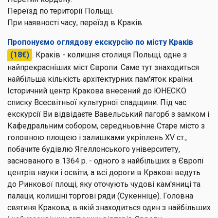
Переїзд по території Польщі.
При наявності часу, переїзд в Краків.
Пропонуємо оглядову екскурсію по місту Краків
(18€)
. Краків - колишня столиця Польщі, одне з
найпрекрасніших міст Європи. Саме тут знаходиться
найбільша кількість архітектурних пам'яток країни.
Історичний центр Кракова внесений до ЮНЕСКО
списку Всесвітньої культурної спадщини. Під час
екскурсії Ви відвідаєте Вавельський пагорб з замком і
Кафедральним собором, середньовічне Старе місто з
головною площею і залишками укріплень XV ст.,
побачите будівлю Ягеллонського університету,
заснованого в 1364 р. - одного з найбільших в Європі
центрів науки і освіти, а всі дороги в Кракові ведуть
до Ринкової площі, яку оточують чудові кам'яниці та
палаци, колишні торгові ряди (Сукенніце). Головна
святиня Кракова, в якій знаходиться один з найбільших