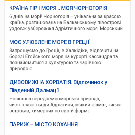
КРАЇНА ГІР І МОРЯ... МОЯ ЧОРНОГОРІЯ
6 днів на морі! Чорногорія – унікальна за красою
країна, розташована на Балканському півострові
уздовж узбережжя Адріатичного моря. Морський…
МОЄ УЛЮБЛЕНЕ МОРЕ В ГРЕЦІЇ
Запрошуємо до Греції, в Халкідіки, відпочити на
березі Егейського моря на курорті Кассандра та
познайомитися з культурою та чарівною
природою…
ДИВОВИЖНА ХОРВАТІЯ. Відпочинок у
Південній Далмації
Розкішна середземноморська природа,
чисті пляжі і води Адріатики, м'який клімат, тисячі
островів, химерних по своїй формі,…
ПАРИЖ – МІСТО КОХАННЯ
…