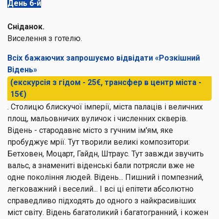
День 6-й
Сніданок.
Виселення з готелю.
Всіх бажаючих запрошуємо відвідати «Розкішний
Відень»
(екскурсія з гідом - 25€, трансфер в центр міста -
15€)
. Столицю блискучої імперії, міста палаців і величних
площ, мальовничих вуличок і численних скверів.
Відень - стародавнє місто з гучним ім'ям, яке
пробуджує мрії. Тут творили великі композитори:
Бетховен, Моцарт, Гайдн, Штраус. Тут завжди звучить
вальс, а знамениті віденські бали потрясли вже не
одне покоління людей. Відень... Пишний і помпезний,
легковажний і веселий... І всі ці епітети абсолютно
справедливо підходять до одного з найкрасивіших
міст світу. Відень багатоликий і багатогранний, і кожен