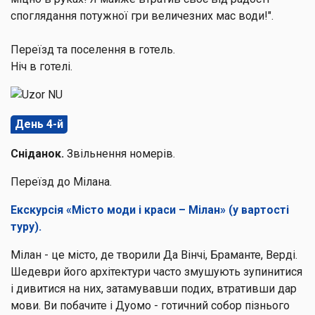
споглядання потужної гри величезних мас води!".
Переїзд та поселення в готель.
Ніч в готелі.
День 4-й
Сніданок.
Звільнення номерів.
Переїзд до Мілана.
Екскурсія «Місто моди і краси – Мілан» (у вартості
туру).
Мілан - це місто, де творили Да Вінчі, Браманте, Верді.
Шедеври його архітектури часто змушують зупинитися
і дивитися на них, затамувавши подих, втративши дар
мови. Ви побачите і Дуомо - готичний собор пізнього