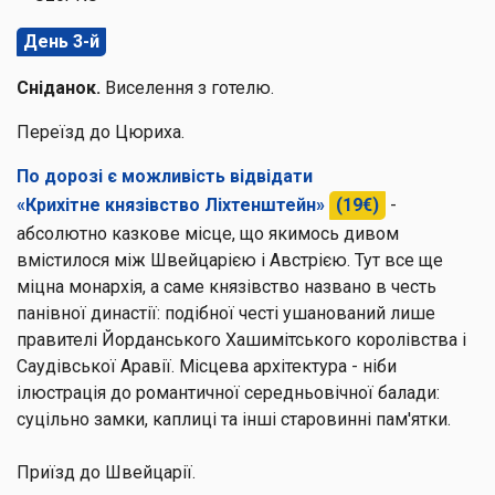
День 3-й
Сніданок.
Виселення з готелю.
Переїзд до Цюриха.
По дорозі є можливість відвідати
«Крихітне князівство Ліхтенштейн»
(19€)
-
абсолютно казкове місце, що якимось дивом
вмістилося між Швейцарією і Австрією. Тут все ще
міцна монархія, а саме князівство названо в честь
панівної династії: подібної честі ушанований лише
правителі Йорданського Хашимітського королівства і
Саудівської Аравії. Місцева архітектура - ніби
ілюстрація до романтичної середньовічної балади:
суцільно замки, каплиці та інші старовинні пам'ятки.
Приїзд до Швейцарії.