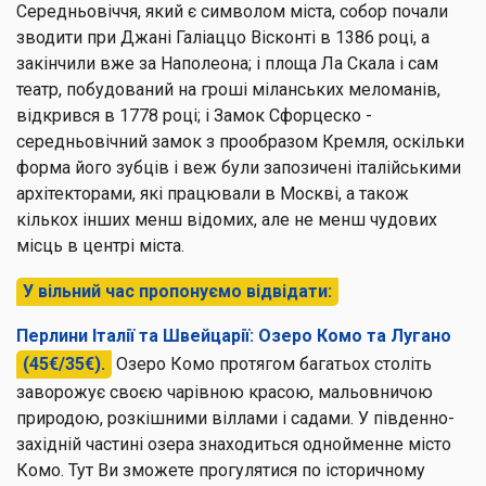
Середньовіччя, який є символом міста, собор почали
зводити при Джані Галіаццо Вісконті в 1386 році, а
закінчили вже за Наполеона; і площа Ла Скала і сам
театр, побудований на гроші міланських меломанів,
відкрився в 1778 році; і Замок Сфорцеско -
середньовічний замок з прообразом Кремля, оскільки
форма його зубців і веж були запозичені італійськими
архітекторами, які працювали в Москві, а також
кількох інших менш відомих, але не менш чудових
місць в центрі міста.
У вільний час пропонуємо відвідати:
Перлини Італії та Швейцарії: Озеро Комо та Лугано
(45€/35€).
Озеро Комо протягом багатьох століть
заворожує своєю чарівною красою, мальовничою
природою, розкішними віллами і садами. У південно-
західній частині озера знаходиться однойменне місто
Комо. Тут Ви зможете прогулятися по історичному