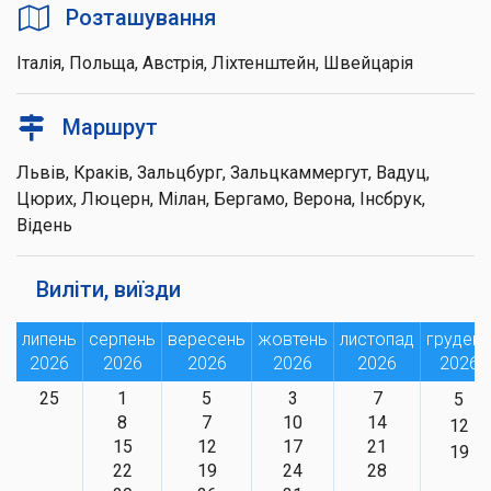
Розташування
Італія, Польща, Австрія, Ліхтенштейн, Швейцарія
Маршрут
Львів, Краків, Зальцбург, Зальцкаммергут, Вадуц,
Цюрих, Люцерн, Мілан, Бергамо, Верона, Інсбрук,
Відень
Виліти, виїзди
липень
серпень
вересень
жовтень
листопад
грудень
2026
2026
2026
2026
2026
2026
25
1
5
3
7
5
8
7
10
14
12
15
12
17
21
19
22
19
24
28