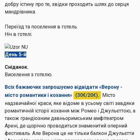
добру істину про те, звідки проходить шлях до серця
мандрівника.
Переїзд та поселення в готель.
Ніч в готелі.
День 5-й
Сніданок.
Виселення з готелю.
Всіх бажаючих запрошуємо відвідати «Верону -
місто романтики і кохання»
(30€/20€).
Місто
надзвичайної краси, яке відоме в усьому світі завдяки
романтичній історії кохання між Ромео і Джульєттою, а
також грандіозним давньоримським амфітеатром
Арені, де щорічно проводиться знаменитий оперний
фестиваль. Але Верона це не тільки балкон Джульєтти