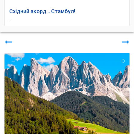
Східний акорд... Стамбул!
…