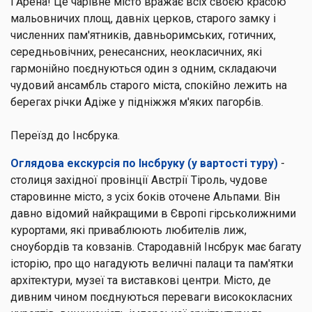
і Арена! Це чарівне місто вражає всіх своєю красою
мальовничих площ, давніх церков, старого замку і
численних пам'ятників, давньоримських, готичних,
середньовічних, ренесансних, неокласичних, які
гармонійно поєднуються один з одним, складаючи
чудовий ансамбль старого міста, спокійно лежить на
берегах річки Адіже у підніжжя м'яких пагорбів.
Переїзд до Інсбрука.
Оглядова екскурсія по Інсбруку (у вартості туру)
-
столиця західної провінції Австрії Тіроль, чудове
старовинне місто, з усіх боків оточене Альпами. Він
давно відомий найкращими в Європі гірськолижними
курортами, які приваблюють любителів лиж,
сноубордів та ковзанів. Стародавній Інсбрук має багату
історію, про що нагадують величні палаци та пам'ятки
архітектури, музеї та виставкові центри. Місто, де
дивним чином поєднуються переваги висококласних