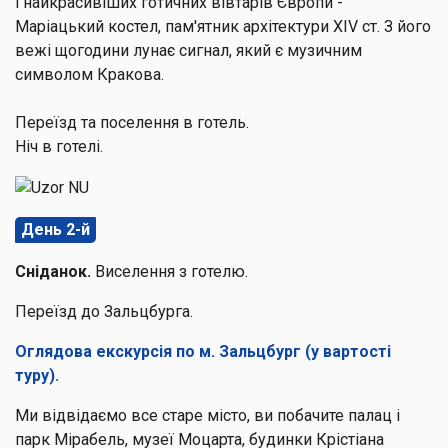
і найкрасивіших готичних вівтарів Європи -
Маріацький костел, пам'ятник архітектури XIV ст. З його
вежі щогодини лунає сигнал, який є музичним
символом Кракова.
Переїзд та поселення в готель.
Ніч в готелі.
День 2-й
Сніданок.
Виселення з готелю.
Переїзд до Зальцбурга.
Оглядова екскурсія по м. Зальцбург (у вартості
туру).
Ми відвідаємо все старе місто, ви побачите палац і
парк Мірабель, музеї Моцарта, будинки Крістіана