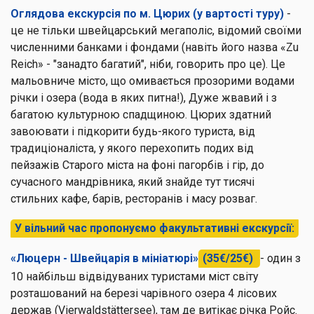
Оглядова екскурсія по м. Цюрих (у вартості туру)
-
це не тільки швейцарський мегаполіс, відомий своїми
численними банками і фондами (навіть його назва «Zu
Reich» - "занадто багатий", ніби, говорить про це). Це
мальовниче місто, що омивається прозорими водами
річки і озера (вода в яких питна!), Дуже жвавий і з
багатою культурною спадщиною. Цюрих здатний
завоювати і підкорити будь-якого туриста, від
традиціоналіста, у якого перехопить подих від
пейзажів Старого міста на фоні пагорбів і гір, до
сучасного мандрівника, який знайде тут тисячі
стильних кафе, барів, ресторанів і масу розваг.
У вільний час пропонуємо факультативні екскурсії:
«Люцерн - Швейцарія в мініатюрі»
(35€/25€)
- один з
10 найбільш відвідуваних туристами міст світу
розташований на березі чарівного озера 4 лісових
держав (Vierwaldstättersee), там де витікає річка Ройс.