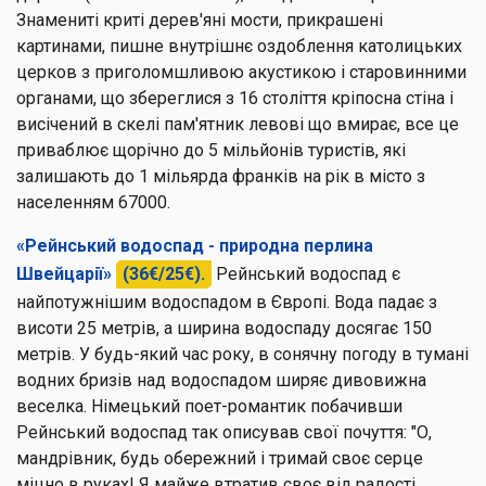
Знамениті криті дерев'яні мости, прикрашені
картинами, пишне внутрішнє оздоблення католицьких
церков з приголомшливою акустикою і старовинними
органами, що збереглися з 16 століття кріпосна стіна і
висічений в скелі пам'ятник левові що вмирає, все це
приваблює щорічно до 5 мільйонів туристів, які
залишають до 1 мільярда франків на рік в місто з
населенням 67000.
«Рейнський водоспад - природна перлина
Швейцарії»
(36€/25€).
Рейнський водоспад є
найпотужнішим водоспадом в Європі. Вода падає з
висоти 25 метрів, а ширина водоспаду досягає 150
метрів. У будь-який час року, в сонячну погоду в тумані
водних бризів над водоспадом ширяє дивовижна
веселка. Німецький поет-романтик побачивши
Рейнський водоспад так описував свої почуття: "О,
мандрівник, будь обережний і тримай своє серце
міцно в руках! Я майже втратив своє від радості