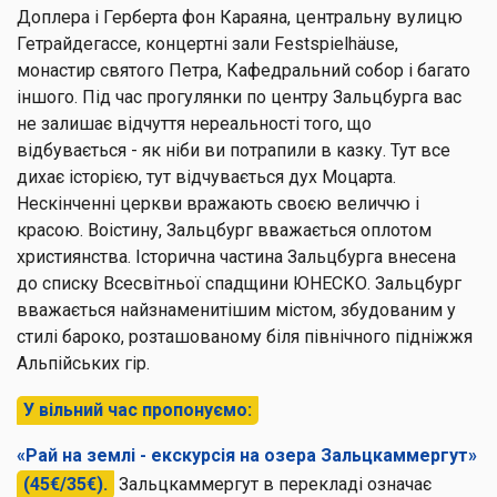
Доплера і Герберта фон Караяна, центральну вулицю
Гетрайдегассе, концертні зали Festspielhäuse,
монастир святого Петра, Кафедральний собор і багато
іншого. Під час прогулянки по центру Зальцбурга вас
не залишає відчуття нереальності того, що
відбувається - як ніби ви потрапили в казку. Тут все
дихає історією, тут відчувається дух Моцарта.
Нескінченні церкви вражають своєю величчю і
красою. Воістину, Зальцбург вважається оплотом
християнства. Історична частина Зальцбурга внесена
до списку Всесвітньої спадщини ЮНЕСКО. Зальцбург
вважається найзнаменитішим містом, збудованим у
стилі бароко, розташованому біля північного підніжжя
Альпійських гір.
У вільний час пропонуємо:
«Рай на землі - екскурсія на озера Зальцкаммергут»
(45€/35€).
Зальцкаммергут в перекладі означає