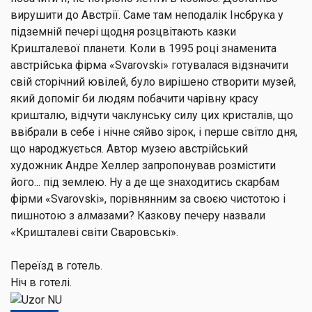
вирушити до Австрії. Саме там неподалік Інсбрука у
підземній печері щодня розцвітають казки
Кришталевої планети. Коли в 1995 році знаменита
австрійська фірма «Svarovski» готувалася відзначити
свій сторічний ювілей, було вирішено створити музей,
який допоміг би людям побачити чарівну красу
кришталю, відчути чаклунську силу цих кристалів, що
ввібрали в себе і нічне сяйво зірок, і перше світло дня,
що народжується. Автор музею австрійський
художник Андре Хеллер запропонував розмістити
його... під землею. Ну а де ще знаходитись скарбам
фірми «Svarovski», порівнянним за своєю чистотою і
пишнотою з алмазами? Казкову печеру назвали
«Кришталеві світи Сваровські».
Переїзд в готель.
Ніч в готелі.