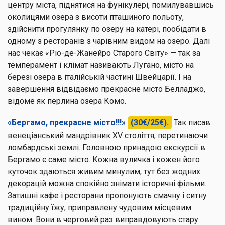
центру міста, піднятися на фунікулері, помилувавшись
околицями озера з висоти пташиного польоту,
здійснити прогулянку по озеру на катері, пообідати в
одному з ресторанів з чарівним видом на озеро. Далі
нас чекає «Ріо-де-Жанейро Старого Світу» — так за
темперамент і клімат називають Лугано, місто на
березі озера в італійській частині Швейцарії. І на
завершення відвідаємо прекрасне місто Белладжо,
відоме як перлина озера Комо.
«Бергамо, прекрасне місто!!!»
(30€/25€).
Так писав
венеціанський мандрівник XV століття, перетинаючи
ломбардські землі. Головною принадою екскурсії в
Бергамо є саме місто. Кожна вуличка і кожен його
куточок здаються живим минулим, тут без жодних
декорацій можна спокійно знімати історичні фільми.
Затишні кафе і ресторани пропонують смачну і ситну
традиційну їжу, приправлену чудовим місцевим
вином. Вони в черговий раз виправдовують стару