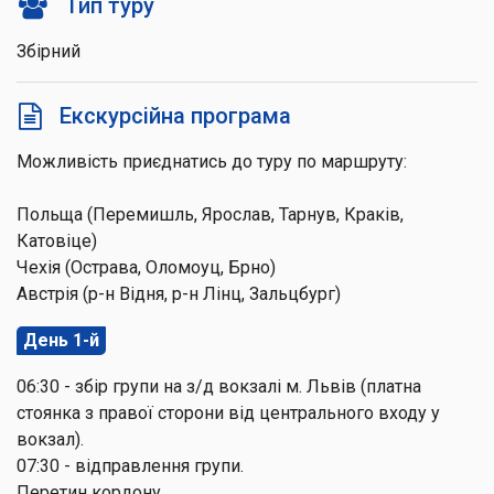
Тип туру
Збірний
Екскурсійна програма
Можливість приєднатись до туру по маршруту:
Польща (Перемишль, Ярослав, Тарнув, Краків,
Катовіце)
Чехія (Острава, Оломоуц, Брно)
Австрія (р-н Відня, р-н Лінц, Зальцбург)
День 1-й
06:30 - збір групи на з/д вокзалі м. Львів (платна
стоянка з правої сторони від центрального входу у
вокзал).
07:30 - відправлення групи.
Перетин кордону.