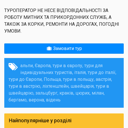
ТУРОПЕРАТОР НЕ НЕСЕ ВІДПОВІДАЛЬНОСТІ ЗА
РОБОТУ МИТНИХ ТА ПРИКОРДОННИХ СЛУЖБ, А
ТАКОЖ ЗА КОРКИ, РЕМОНТИ НА ДОРОГАХ, ПОГОДНІ
УМОВИ.
Замовити тур
альпи
Європа
тури в європу
тури для
індивідуальних туристів
італія
тури до італії
тури до Європи
Польща
тури в польщу
австрія
тури в австрію
ліхтенштейн
швейцарія
тури в
швейцарію
зальцбург
краків
цюрих
мілан
бергамо
верона
відень
Найпопулярніше у розділі