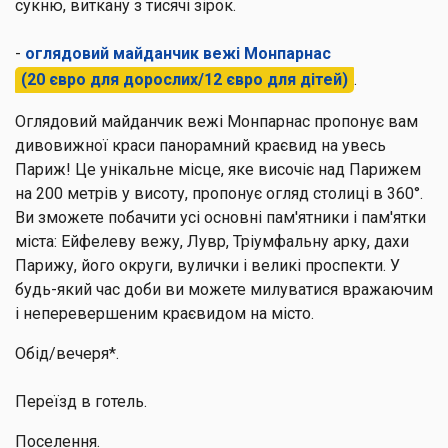
сукню, виткану з тисячі зірок.
-
оглядовий майданчик вежі Монпарнас
(20 євро для дорослих/12 євро для дітей)
.
Оглядовий майданчик вежі Монпарнас пропонує вам
дивовижної краси панорамний краєвид на увесь
Париж! Це унікальне місце, яке височіє над Парижем
на 200 метрів у висоту, пропонує огляд столиці в 360°.
Ви зможете побачити усі основні пам'ятники і пам'ятки
міста: Ейфелеву вежу, Лувр, Тріумфальну арку, дахи
Парижу, його округи, вулички і великі проспекти. У
будь-який час доби ви можете милуватися вражаючим
і неперевершеним краєвидом на місто.
Обід/вечеря*.
Переїзд в готель.
Поселення.