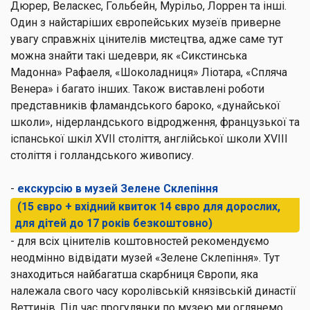
Дюрер, Веласкес, Гольбейн, Мурільо, Лоррен та інші.
Один з найстаріших європейських музеїв приверне
увагу справжніх цінителів мистецтва, адже саме тут
можна знайти такі шедеври, як «Сикстинська
Мадонна» Рафаеля, «Шоколадниця» Ліотара, «Спляча
Венера» і багато інших. Також виставлені роботи
представників фламандського бароко, «дунайської
школи», нідерландського відродження, французької та
іспанської шкіл XVII століття, англійської школи XVIII
століття і голландського живопису.
-
екскурсію в музей Зелене Склепіння
(15 євро + вхідний квиток 14 євро для дорослих,
для дітей до 17 років безкоштовно)
- для всіх цінителів коштовностей рекомендуємо
неодмінно відвідати музей «Зелене Склепіння». Тут
знаходиться найбагатша скарбниця Європи, яка
належала свого часу королівській князівській династії
Веттинів. Під час прогулянки по музею ми оглянемо