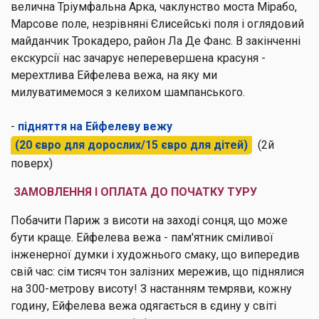
велична Тріумфальна Арка, чаклунство моста Мірабо,
Марсове поле, незрівняні Єлисейські поля і оглядовий
майданчик Трокадеро, район Ла Де Фанс. В закінченні
екскурсії нас зачарує неперевершена красуня -
мерехтлива Ейфелева вежа, на яку ми
милуватимемося з келихом шампанського.
-
підняття на Ейфелеву вежу
(20 євро для дорослих/15 євро для дітей)
(2й
поверх)
ЗАМОВЛЕННЯ І ОПЛАТА ДО ПОЧАТКУ ТУРУ
Побачити Париж з висоти на заході сонця, що може
бути краще. Ейфелева вежа - пам'ятник сміливої
інженерної думки і художнього смаку, що випередив
свій час: сім тисяч тон залізних мережив, що піднялися
на 300-метрову висоту! З настанням темряви, кожну
годину, Ейфелева вежа одягається в єдину у світі