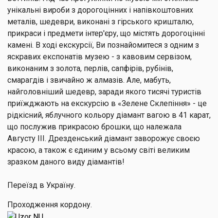
унікальні вироби з дорогоцінних і напівкоштовних
металів, шедеври, виконані з гірського кришталю,
прикраси і предмети інтер'єру, що містять дорогоцінні
камені. В ході екскурсії, Ви познайомитеся з одним з
яскравих експонатів музею - з кавовим сервізом,
виконаним з золота, перлів, сапфірів, рубінів,
смарагдів і звичайно ж алмазів. Але, мабуть,
найголовніший шедевр, заради якого тисячі туристів
приїжджають на екскурсію в «Зелене Склепіння» - це
рідкісний, яблучного кольору діамант вагою в 41 карат,
що послужив прикрасою брошки, що належала
Августу III. Дрезденський діамант заворожує своєю
красою, а також є єдиним у всьому світі великим
зразком даного виду діамантів!
Переїзд в Україну.
Проходження кордону.