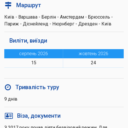
Маршрут
Київ - Варшава - Берлін - Амстердам - Брюссель -
Париж - Діснейленд - Нюрнберг - Дрезден - Київ
Виліти, виїзди
серпень 2026
жовтень 2026
15
24
Тривалість туру
9 днів
Віза, документи
З 2017 року почав діяти безвізовий режим. Для