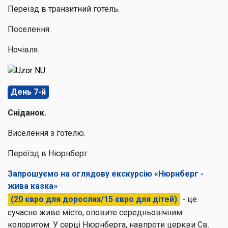
Переїзд в транзитний готель.
Поселення.
Ночівля.
День 7-й
Сніданок.
Виселення з готелю.
Переїзд в Нюрнберг.
Запрошуємо на оглядову екскурсію «Нюрнберг -
жива казка»
(20 євро для дорослих/15 євро для дітей)
- це
сучасне живе місто, оповите середньовічним
колоритом. У серці Нюрнберга, навпроти церкви Св.