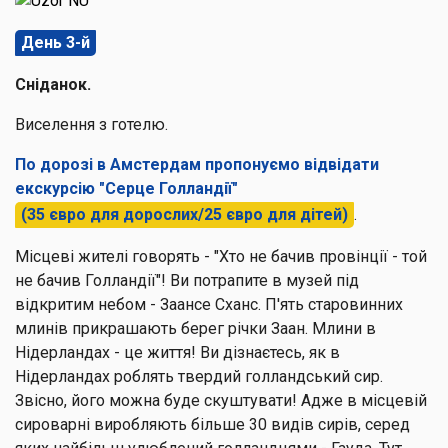
День 3-й
Сніданок.
Виселення з готелю.
По дорозі в Амстердам пропонуємо відвідати
екскурсію
"Серце Голландії"
(35 євро для дорослих/25 євро для дітей)
.
Місцеві жителі говорять - "Хто не бачив провінції - той
не бачив Голландії"! Ви потрапите в музей під
відкритим небом - Заансе Сханс. П'ять старовинних
млинів прикрашають берег річки Заан. Млини в
Нідерландах - це життя! Ви дізнаєтесь, як в
Нідерландах роблять твердий голландський сир.
Звісно, його можна буде скуштувати! Адже в місцевій
сироварні виробляють більше 30 видів сирів, серед