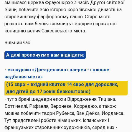
змінилася церква Фрауенкірхе з часів Другої світової
війни, побачите всю історію королівської династії на
старовинному фарфоровому панно. Старе місто
розкаже вам безліч таємниць і відкриє справжню
колишню велич Саксонського міста.
Вільний час.
А далі пропонуємо вам відвідати:
-
екскурсію «Дрезденська галерея - головне
надбання міста»
(15 євро + вхідний квиток 14 євро для дорослих,
для дітей до 17 років безкоштовно)
- тут зібрані шедеври епохи Відродження: Тиціана,
Боттічеллі, Рафаеля, Веронезе, Корреджо, а також
можна побачити твори Рубенса, Ван Дейка, Йорданса.
Тут предствлені роботи німецьких, іспанських і
французьких старовинних художників, серед них -