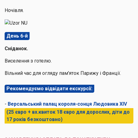
Ночівля.
День 6-й
Сніданок.
Виселення з готелю.
Вільний час для огляду пам'яток Парижу і Франції.
Рекомендуємо відвідати екскурсії:
-
Версальський палац короля-сонця Людовика XIV
(25 євро + вх.квиток 18 євро для дорослих, діти до
17 років безкоштовно)