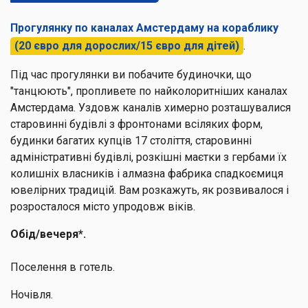
Прогулянку по каналах Амстердаму на кораблику
(20 євро для дорослих/15 євро для дітей)
.
Під час прогулянки ви побачите будиночки, що
"танцюють", пропливете по найколоритніших каналах
Амстердама. Уздовж каналів химерно розташувалися
старовинні будівлі з фронтонами всіляких форм,
будинки багатих купців 17 століття, старовинні
адміністративні будівлі, розкішні маєтки з гербами їх
колишніх власників і алмазна фабрика спадкоємиця
ювелірних традицій. Вам розкажуть, як розвивалося і
розросталося місто упродовж віків.
Обід/вечеря*.
Поселення в готель.
Ночівля.