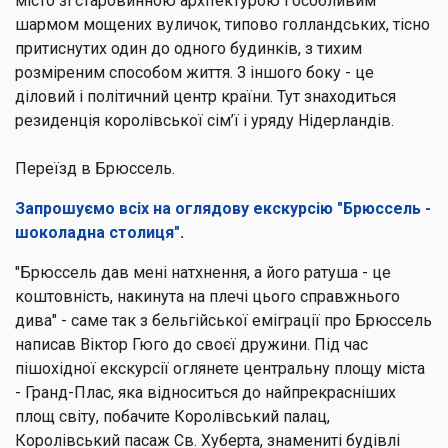
місто зі старовинною архітектурою і особливим
шармом мощених вуличок, типово голландських, тісно
притиснутих один до одного будинків, з тихим
розміреним способом життя. З іншого боку - це
діловий і політичний центр країни. Тут знаходиться
резиденція королівської сім’ї і уряду Нідерландів.
Переїзд в Брюссель.
Запрошуємо всіх на оглядову екскурсію
"Брюссель -
шоколадна столиця"
.
"Брюссель дав мені натхнення, а його ратуша - це
коштовність, накинута на плечі цього справжнього
дива" - саме так з бельгійської еміграції про Брюссель
написав Віктор Гюго до своєї дружини. Під час
пішохідної екскурсії оглянете центральну площу міста
- Гранд-Плас, яка відноситься до найпрекрасніших
площ світу, побачите Королівський палац,
Королівський пасаж Св. Хуберта, знамениті будівлі