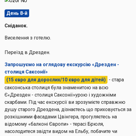
День 8-й
Сніданок.
Виселення з готелю.
Переїзд в Дрезден.
Запрошуємо на оглядову екскурсію
«Дрезден -
столиця Саксонії»
(15 євро для дорослих/10 євро для дітей)
- стара
саксонська столиця була знаменитою на всю
Є«Дрезден - столиця Саксонії»урою і художніми
скарбами. Під час екскурсії ви зрозумієте справжню
душу старого Дрездена, дізнаєтесь що приховується за
розкішними фасадами Цвінгера, прогуляєтесь на
відомому «балконі Європи» - терасі Брюля,
насолодитеся звідти видом на Ельбу, побачите чи