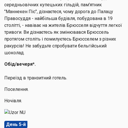
середньовічних купецьких гільдій, пам'ятник
"Маннекен Піс", дізнаєтеся, чому дорога до Палацу
Правосуддя - найбільша будівля, побудована в 19
столітті, - навіває на жителів Брюсселя відчуття легкої
тривоги. Ви дізнаєтесь як змінювався Брюссель
протягом століть і помилуєтесь Брюсселем з різних
ракурсів! Не забудьте спробувати бельгійський
шоколад.
Обід/вечеря*.
Переїзд в транзитний готель.
Поселення.
Ночівля.
День 5-й