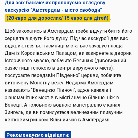
Для всіх бажаючих пропонуємо оглядову
екскурсію
"Амстердам - місто свободи"
(20 євро для дорослих/ 15 євро для дітей)
.
Щоб закохатись в Амстердам, треба відчути биття його
серця та відчути його душу. Під час екскурсії для вас
відкриються всі таємниці міста, вас зачарує площа
Дам із Королівським Палацом, ви зазирнете в дворик
Історичного музею, побачите Бегинаж (дивовижний
оазис тиші і спокою в центрі вируючого міста),
послухаєте передзвін Південної церкви, побачите
витончену Монетну вежу. Недарма Амстердам
називають "Венецією Півночі", адже каналів і
різноманітних мостів в місті значно більше, ніж в
Венеції. А головною водною магістраллю є канал
Зингель, де ви помилуєтеся величезним пливучим
квітковим ринком. Вільний час в Амстердамі.
Рекомендуємо відвідати: