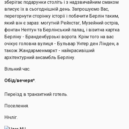
зберігає подарунки століть і з надзвичайним смаком
вписує їх в сьогоднішній день. Запрошуємо Вас,
перегорнути сторінку історії і побачити Берлін таким,
який він є зараз: могутній Рейхстаг, Музейний острів,
фонтан Нептун та Берлінський палац, і візитна картка
Берліну - Бранденбурзькі ворота. Крім того на вас
очікує головна вулиця - Бульвар Унтер ден Лінден, а
також Жандарменмаркт - найкрасивіший
архітектурний ансамбль Берліну.
Вільний час.
Обід/вечеря*
.
Переїзд в транзитний готель.
Поселення.
Нічліг.