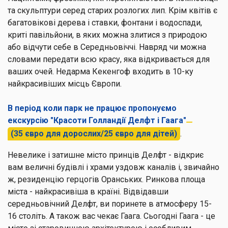
та скульптури серед старих розлогих лип. Крім квітів є
багатовікові дерева і ставки, фонтани і водоспади,
криті павільйони, в яких можна злитися з природою
або відчути себе в Середньовіччі. Навряд чи можна
словами передати всю красу, яка відкривається для
ваших очей. Недарма Кекенгоф входить в 10-ку
найкрасивіших місць Європи.
В період коли парк не працює пропонуємо
екскурсію "Красоти Голландії Делфт і Гаага"
(35 євро для дорослих/25 євро для дітей)
.
Невелике і затишне місто принців Делфт - відкриє
вам величні будівлі і храми уздовж каналів і, звичайно
ж, резиденцію герцогів Оранських. Ринкова площа
міста - найкрасивіша в країні. Відвідавши
середньовічний Делфт, ви поринете в атмосферу 15-
16 століть. А також вас чекає Гаага. Сьогодні Гаага - це