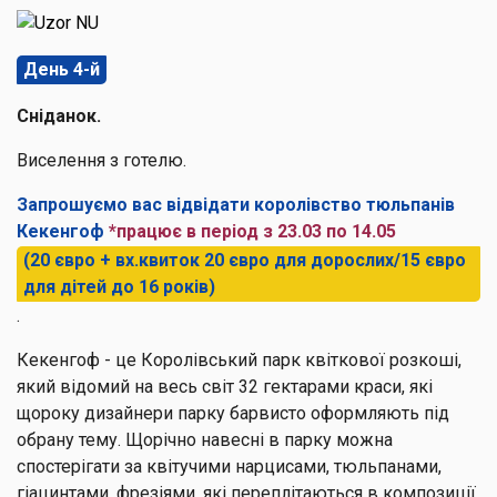
День 4-й
Сніданок.
Виселення з готелю.
Запрошуємо вас відвідати
королівство тюльпанів
Кекенгоф
*
працює в період з 23.03 по 14.05
(20 євро + вх.квиток 20 євро для дорослих/15 євро
для дітей до 16 років)
.
Кекенгоф - це Королівський парк квіткової розкоші,
який відомий на весь світ 32 гектарами краси, які
щороку дизайнери парку барвисто оформляють під
обрану тему. Щорічно навесні в парку можна
спостерігати за квітучими нарцисами, тюльпанами,
гіацинтами, фрезіями, які переплітаються в композиції