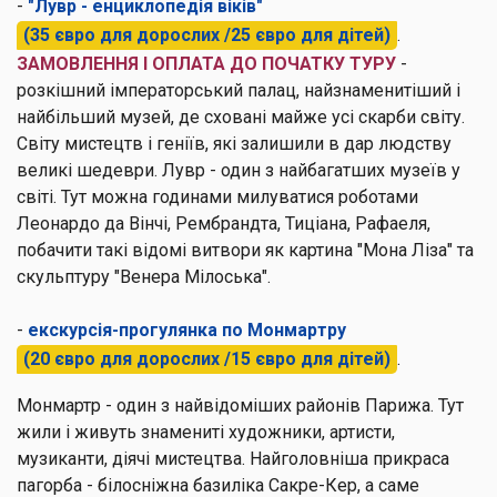
-
"Лувр - енциклопедія віків"
(35 євро для дорослих /25 євро для дітей)
.
ЗАМОВЛЕННЯ І ОПЛАТА ДО ПОЧАТКУ ТУРУ
-
розкішний імператорський палац, найзнаменитіший і
найбільший музей, де сховані майже усі скарби світу.
Світу мистецтв і геніїв, які залишили в дар людству
великі шедеври. Лувр - один з найбагатших музеїв у
світі. Тут можна годинами милуватися роботами
Леонардо да Вінчі, Рембрандта, Тиціана, Рафаеля,
побачити такі відомі витвори як картина "Мона Ліза" та
скульптуру "Венера Мілоська".
-
екскурсія-прогулянка по Монмартру
(20 євро для дорослих /15 євро для дітей)
.
Монмартр - один з найвідоміших районів Парижа. Тут
жили і живуть знамениті художники, артисти,
музиканти, діячі мистецтва. Найголовніша прикраса
пагорба - білосніжна базиліка Сакре-Кер, а саме