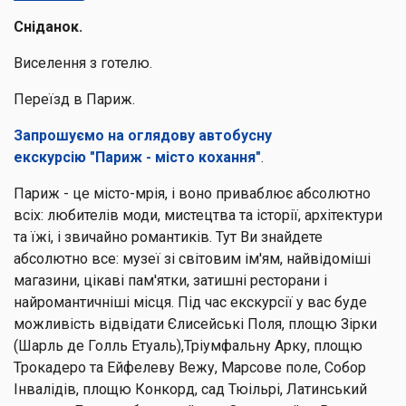
Сніданок.
Виселення з готелю.
Переїзд в Париж.
Запрошуємо на оглядову автобусну
екскурсію "Париж - місто кохання"
.
Париж - це місто-мрія, і воно приваблює абсолютно
всіх: любителів моди, мистецтва та історії, архітектури
та їжі, і звичайно романтиків. Тут Ви знайдете
абсолютно все: музеї зі світовим ім'ям, найвідоміші
магазини, цікаві пам'ятки, затишні ресторани і
найромантичніші місця. Під час екскурсії у вас буде
можливість відвідати Єлисейські Поля, площю Зірки
(Шарль де Голль Етуаль),Тріумфальну Арку, площю
Трокадеро та Ейфелеву Вежу, Марсове поле, Собор
Інвалідів, площю Конкорд, сад Тюільрі, Латинський