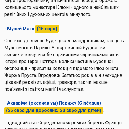
кафе і ресторанчики, ви виявитеся перед огорожею
колишнього монастиря Клюні - одного з найбільших
релігійних і духовних центрів минулого.
-
Музей Магії
(15 євро)
.
Ось вже де дійсно буде цікаво мандрівникам, так це в
Музеї магії в Парижі. У старовинній будівлі ви
зможете відчути себе справжніми чарівниками, як в
історії про Гаррі Поттера. Велика частина музейної
експозиції - приватна колекція відомого ілюзіоніста
Жоржа Пруста. Впродовж багатьох років він знаходив
цікавий реквізит, афіші, гравюри, так чи інакше
пов'язані зі світом магії і чаклунства.
-
Акваріум (океанаріум) Парижу
(Cinéaqua)
(25 євро для дорослих/ 20 євро для дітей)
.
Підводний світ Середземноморських берегів Франції,