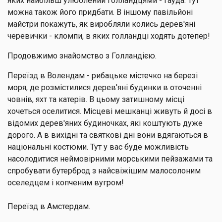
яких найбільш улюблений голландцями - Гауда. Тут
можна також його придбати. В іншому павільйоні
майстри покажуть, як виробляли колись дерев'яні
черевички - кломпи, в яких голландці ходять дотепер!
Продовжимо знайомство з Голландією.
Переїзд в Волендам - рибацьке містечко на березі
моря, де розмістилися дерев'яні будинки в оточенні
човнів, яхт та катерів. В цьому затишному місці
хочеться оселитися. Місцеві мешканці живуть й досі в
відомих дерев'яних будиночках, які коштують дуже
дорого. А в вихідні та святкові дні вони вдягаються в
національні костюми. Тут у вас буде можливість
насолодитися неймовірними морськими пейзажами та
спробувати бутерброд з найсвіжішим малосолоним
оселедцем і копченим вугром!
Переїзд в Амстердам.