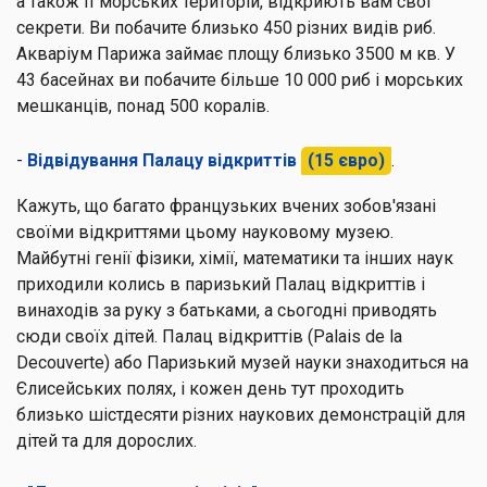
а також її морських територій, відкриють вам свої
секрети. Ви побачите близько 450 різних видів риб.
Акваріум Парижа займає площу близько 3500 м кв. У
43 басейнах ви побачите більше 10 000 риб і морських
мешканців, понад 500 коралів.
-
Відвідування Палацу відкриттів
(15 євро)
.
Кажуть, що багато французьких вчених зобов'язані
своїми відкриттями цьому науковому музею.
Майбутні генії фізики, хімії, математики та інших наук
приходили колись в паризький Палац відкриттів і
винаходів за руку з батьками, а сьогодні приводять
сюди своїх дітей. Палац відкриттів (Palais de la
Decouverte) або Паризький музей науки знаходиться на
Єлисейських полях, і кожен день тут проходить
близько шістдесяти різних наукових демонстрацій для
дітей та для дорослих.