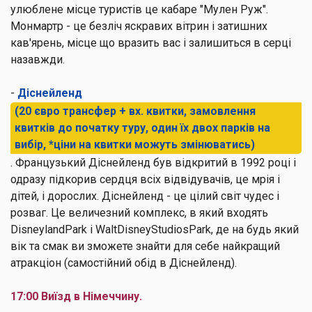
улюблене місце туристів це кабаре "Мулен Руж".
Монмартр - це безліч яскравих вітрин і затишних
кав'ярень, місце що вразить вас і залишиться в серці
назавжди.
-
Діснейленд
(20 євро трансфер + вх. квитки, замовлення
квитків до початку туру, один їх двох парків на
вибір, *ціни на квитки можуть змінюватись)
. Французький Діснейленд був відкритий в 1992 році і
одразу підкорив сердця всіх відвідувачів, це мрія і
дітей, і дорослих. Діснейленд - це цілий світ чудес і
розваг. Це величезний комплекс, в який входять
DisneylandPark і WaltDisneyStudiosPark, де на будь який
вік та смак ви зможете знайти для себе найкращий
атракціон (самостійний обід в Діснейленд).
17:00 Виїзд в Німеччину.