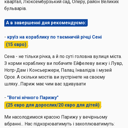
квартал, Люксембурзький сад, Оперу, район Великих
бульварів.
А в завершенні дня рекомендуємо:
-
круїз на кораблику по таємничій річці Сені
(15 євро)
.
Сена - не тільки річка, а й по суті головна вулиця міста.
З корми кораблику ви побачите Ейфелеву вежу і Лувр,
Нотр-Дам і Консьержери, Палац Інвалідів і музей
Орсе. А скільки мостів ви зустрінете на своєму
шляху...Париж має чим вас здивувати
-
"Вогні нічного Парижу"
(25 євро для дорослих/20 євро для дітей)
.
Ми насолодимося красою Парижу у вечірньому
вбранні... Нас підкорюватимуть і захоплюватимуть: