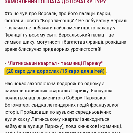
ЗАМОВЛЕННЯ І ОПЛАТА ДО ПОЧАТКУ ТУРУ.
Хто не чув про Версаль, про його палаци, парки,
фонтани і свято "Короля-сонця"? Не побувати у Версалі
- означає не побачити найзнаменитішого палацу у
Франції і у всьому світі. Версальський палац - це
символ шику, могутності і багатства Франції, розкішна
арена блискучих придворних урочистостей!
-
"Латинський квартал - таємниці Парижу"
(20 євро для дорослих /15 євро для дітей)
.
Нас чекає захоплююча подорож по одному з
наймальовничіших кварталів Парижу. Екскурсія
почнеться від знаменитого Собору Паризької
Богоматері, свідка легендарних подій французької
історії. Пройшовши по вузьких середньовічних
вуличках (у Латинському кварталі знаходиться
найвужча вулиця Парижу), повз книжкові крамниці,