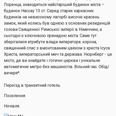
Лоренца, знаходиться найстаріший будинок міста –
будинок Нассау 13 ст. Серед старих каркасних
будинків на невисокому пагорбі височіє красень
замок, який колись був однією з основних резиденцій
голови Священної Римської імперії в Німеччині, а
сьогодні є ключовою принадою міста. Саме тут
зберігалися атрибути влади імператора: корона,
священний спис з вмонтованим цвяхом з хреста Ісуса
Христа, імператорський меч та держава. Нюрнберг - це
місто, де ви знайдете і готичні церкви і унікальне
автоматичне метро без машиністів. Вільний час. Обід/
вечеря*.
Переїзд в транзитний готель.
Поселення.
Ночівля.