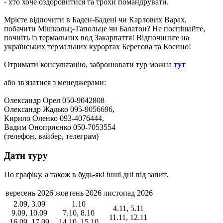
- хто хоче оздоровитися та трохи помандрувати.
Мрієте відпочити в Баден-Бадені чи Карлових Варах,
побачити Мішкольц-Тапольце чи Балатон? Не поспішайте,
почніть із термальних вод Закарпаття! Відпочиньте на
українських термальних курортах Берегова та Косино!
Отримати консультацію, забронювати тур можна
тут
або зв'язатися з менеджерами:
Олександр Орел 050-9042808
Олександр Жадько 095-9056696,
Кирило Оленко 093-4076444,
Вадим Оноприєнко 050-7053554
(телефон, вайбер, телеграм)
Дати туру
По графіку, а також в будь-які інші дні під запит.
вересень 2026
жовтень 2026
листопад 2026
2.09, 3.09
1.10
4.11, 5.11
9.09, 10.09
7.10, 8.10
11.11, 12.11
16.09, 17.09
14.10, 15.10