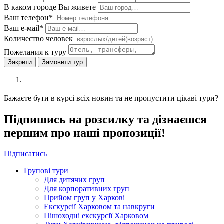
В каком городе Вы живете
Ваш телефон*
Ваш е-мail*
Количество человек
Пожелания к туру
Закрити
Замовити тур
Бажаєте бути в курсі всіх новин та не пропустити цікаві тури?
Підпишись на розсилку та дізнаєшся
першим про наші пропозиції!
Підписатись
Групові тури
Для дитячих груп
Для корпоративних груп
Прийом груп у Харкові
Екскурсії Харковом та навкруги
Пішоходні екскурсії Харковом