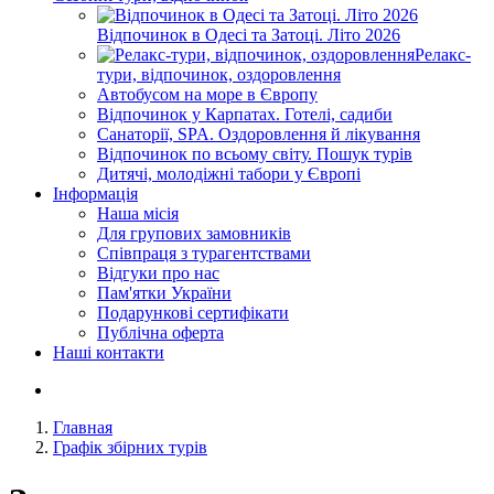
Відпочинок в Одесі та Затоці. Літо 2026
Релакс-
тури, відпочинок, оздоровлення
Автобусом на море в Європу
Відпочинок у Карпатах. Готелі, садиби
Санаторії, SPA. Оздоровлення й лікування
Відпочинок по всьому світу. Пошук турів
Дитячі, молодіжні табори у Європі
Інформація
Наша місія
Для групових замовників
Співпраця з турагентствами
Відгуки про нас
Пам'ятки України
Подарункові сертифікати
Публічна оферта
Наші контакти
Главная
Графік збірних турів