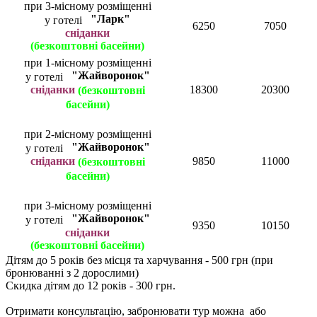
при 3-місному розміщенні
"Ларк"
у готелі
6250
7050
сніданки
(безкоштовні басейни)
при 1-місному розміщенні
"Жайворонок"
у готелі
сніданки
18300
20300
(безкоштовні
басейни)
при 2-місному розміщенні
"Жайворонок"
у готелі
сніданки
9850
11000
(безкоштовні
басейни)
при 3-місному розміщенні
"Жайворонок"
у готелі
9350
10150
сніданки
(безкоштовні басейни)
Дітям до 5 років без місця та харчування - 500 грн (при
бронюванні з 2 дорослими)
Скидка дітям до 12 років - 300 грн.
Отримати консультацію, забронювати тур можна або