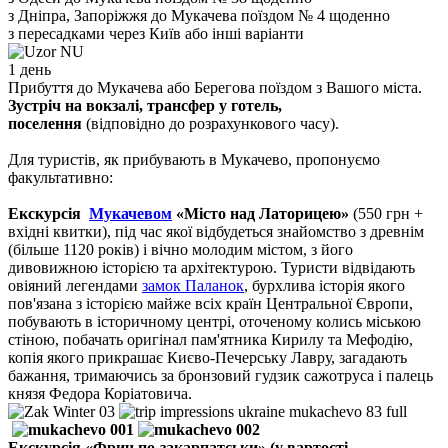
з Дніпра, Запоріжжя до Мукачева поїздом № 4 щоденно
з пересадками через Київ або інші варіанти
1 день
Прибуття до Мукачева або Берегова поїздом з Вашого міста.
Зустріч на вокзалі, трансфер у готель,
поселення
(відповідно до розрахункового часу).
Для туристів, як прибувають в Мукачево, пропонуємо
факультативно:
Екскурсія
Мукачевом
«Місто над Латорицею»
(550 грн +
вхідні квитки),
під час якої відбудеться знайомство з древнім
(більше 1120 років) і вічно молодим містом, з його
дивовижною історією та архітектурою. Туристи відвідають
овіяний легендами
замок Паланок
, бурхлива історія якого
пов'язана з історією майже всіх країн Центральної Європи,
побувають в історичному центрі, оточеному колись міською
стіною, побачать оригінал пам'ятника Кирилу та Мефодію,
копія якого прикрашає Києво-Печерську Лавру, загадають
бажання, тримаючись за бронзовий гудзик сажотруса і палець
князя Федора Коріатовича.
Екскурсія
«Фрич по-закарпатськи» (у вартості