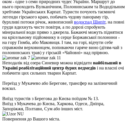
оком - одне з семи природних чудес України. Маршрут до
нього проходить Вулканічним, Полонинським та Вододільним
хребтами Українських Карпат. Туристи почують таємничі
легенди гірського краю, побачать чудову панораму гір,
бурхливі потоки річок, живописний
водоспад Шипіт
, на повні
груди вдихнуть чисте повітря, а по дорозі спробують
мінеральної води прямо з джерела. Бажаючі можуть піднятися
на крісельному підйомнику в серце Боржавської полонини -
на гору Гимба, або Маковиця. І там, на горі, відчути себе
справжнім верховинцем, попиваючи гаряче вино (дітям-чай з
полонинських трав) у гірській «Чайовні» над прірвою.
Неподалік від озера Синевир можна відвідати
найбільший в
Україні реабілітаційний центр бурих ведмедів
і на власні очі
побачити цих сильних тварин Карпат.
Переїзд у Мукачево або Берегове, т
рансфер на залізничний
вокзал.
Виїзд туристів з Берегова до Києва поїздом № 13.
Виїзд з Мукачева до Києва, Харкова, Одеси, Дніпра,
Запоріжжя, Полтави, Сум або інших міст.
Повернення до Вашого міста.