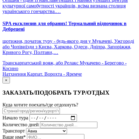
Опішня - один із найславетніших і наймогутніших центрів
культурної самобутності українців, всіма визнана столиця
українського гончарства.…
SPA ексклюзив для обраних! Термальний відпочинок в
Дебрецені
щотижня, початок туру - будь-якого дня у Мукачеві, Ужгороді
або Чопівиїзди з Києва, Харкова, Одеси, Дніпра, Запоріжжя,
Кривого Рогу, Полтави,…
Транскарпатський вояж, або Релакс Мукачево - Берегово -
Косино
Натхнення Карпат. Ворохта - Яремче
×
ЗАКАЗАТЬ/ПОДОБРАТЬ ТУР/ОТДЫХ
Куда хотите поехать/где отдохнуть?
Начало тура
Количество дней
Транспорт
Ваше имя*