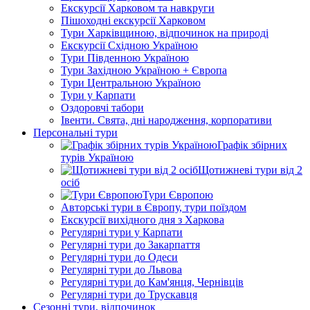
Екскурсії Харковом та навкруги
Пішоходні екскурсії Харковом
Тури Харківщиною, відпочинок на природі
Екскурсії Східною Україною
Тури Південною Україною
Тури Західною Україною + Європа
Тури Центральною Україною
Тури у Карпати
Оздоровчі табори
Івенти. Свята, дні народження, корпоративи
Персональні тури
Графік збірних
турів Україною
Щотижневі тури від 2
осіб
Тури Європою
Авторські тури в Європу, тури поїздом
Екскурсії вихідного дня з Харкова
Регулярні тури у Карпати
Регулярні тури до Закарпаття
Регулярні тури до Одеси
Регулярні тури до Львова
Регулярні тури до Кам'янця, Чернівців
Регулярні тури до Трускавця
Сезонні тури, відпочинок