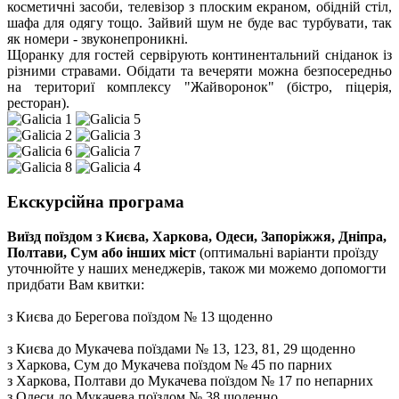
косметичні засоби, телевізор з плоским екраном, обідній стіл,
шафа для одягу тощо. Зайвий шум не буде вас турбувати, так
як номери - звуконепроникні.
Щоранку для гостей сервірують континентальний сніданок із
різними стравами. Обідати та вечеряти можна безпосередньо
на териториї комплексу "Жайворонок" (бістро, піцерія,
ресторан).
Екскурсійна програма
Виїзд поїздом з Києва, Харкова, Одеси, Запоріжжя, Дніпра,
Полтави, Сум або інших міст
(оптимальні варіанти проїзду
уточнюйте у наших менеджерів, також ми можемо допомогти
придбати Вам квитки:
з Києва до Берегова поїздом № 13 щоденно
з Києва до Мукачева поїздами № 13, 123, 81, 29 щоденно
з Харкова, Сум до Мукачева поїздом № 45 по парних
з Харкова, Полтави до Мукачева поїздом № 17 по непарних
з Одеси до Мукачева поїздом № 38 щоденно