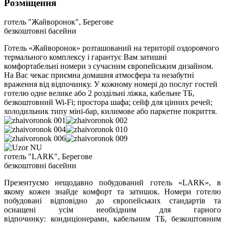
Розміщення
готель "Жайворонок", Берегове
безкоштовні басейни
Готель «Жайворонок» розташований на території оздоровчого
термального комплексу і гарантує Вам затишні
комфортабельні номери з сучасним європейським дизайном.
На Вас чекає приємна домашня атмосфера та незабутні
враження від відпочинку. У кожному номері до послуг гостей
готелю одне велике або 2 роздільні ліжка, кабельне ТБ,
безкоштовний Wi-Fi; простора шафа; сейф для цінних речей;
холодильник типу міні-бар, килимове або паркетне покриття.
готель "LARK", Берегове
безкоштовні басейни
Презентуємо нещодавно побудований готель «LARK», в
якому кожен знайде комфорт та затишок. Номери готелю
побудовані відповідно до європейських стандартів та
оснащені усім необхідним для гарного
відпочинку: кондиціонерами, кабельним ТБ, безкоштовним