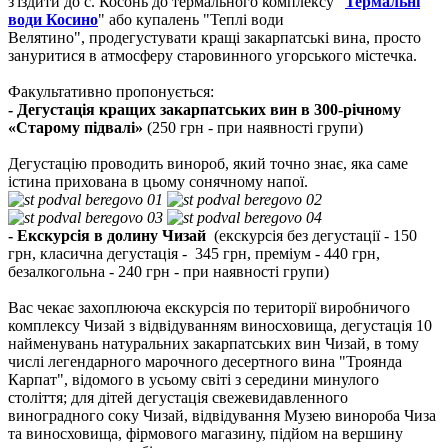
з'їздити до с. Косонь
до термального комплексу
"
Термальні
води Косино
"
або купалень
"Теплі води
Велятино
",
продегустувати
кращі закарпатські вина, просто
зануритися в атмосферу старовинного угорського містечка.
Факультативно пропонується:
- Дегустація кращих закарпатських вин в 300-річному
«Старому підвалі»
(250 грн - при наявності групи)
Дегустацію проводить винороб, який точно знає, яка саме
істина прихована в цьому сонячному напої.
- Екскурсія
в долину Чизай
(екскурсія без дегустації - 150
грн, класична дегустація - 345 грн, преміум - 440 грн,
безалкогольна - 240 грн - при наявності групи)
Вас чекає захоплююча екскурсія по території виробничого
комплексу Чизай з відвідуванням виносховища, дегустація 10
найменувань натуральних закарпатських вин Чизай, в тому
числі легендарного марочного десертного вина "Троянда
Карпат", відомого в усьому світі з середини минулого
століття; для дітей дегустація свежевидавленного
виноградного соку Чизай, відвідування Музею винороба Чиза
та виносховища, фірмового магазину, підйом на вершину