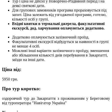
Тур і ціна не дійсні у Новорічно-Різдвяний період і на
деякі святкові дати.
Для групових замовників програма прораховується під
запит. Ціна залежить від узгодженої програми, готелю,
кількості осіб у групі.
Вхідні квитки в термальні джерела, факультативні
екскурсії, дод. харчування оплачуються додатково.
Додатково оплачуюється залізничний проїзд.
Факультативні екскурсії відбудуться за наявності в групі
не менше 4 осіб.
Можливі інші варіанти залізничного проїзду, зменшення
або збільшення кількості днів перебування в Закарпатті,
заїзди на інші дати.
Ціна від:
5950
грн.
Про тур коротко:
оздоровчий тур до Закарпаття з проживанням у Береговому
від туроператора "Навігатор Україна"