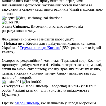
виноградних пагорбів, прогулянка виноградними
плантаціями і фотосесія, частування гостей бограчем та
закусками в самому серці виноградників Чизай в колоритною
альтанці.
5 день
Сніданок.
Виселення з готелю залежно від
розрахункового часу.
Факультативно можна замовити цього дня*:
- Поїздка до с. Косонь
для відвідування кращих купалень
України - "
Термальні води Косино
"
(550 грн. з ос. + вхідний
квиток).
Оздоровчо-рекреаційний комплекс «Термальні води Косино»
пропонує відвідувачам сім басейнів, чотири з яких термальні,
сауни на вибір: евкаліптову, соляну, трав'яну, римську лазню,
хамам, угорську, крижану печеру, баню - панацею від усіх
напастей і хвороб.
- Екскурсія «Озеро Синевир + водоспад Шипіт»
(950 грн/
особи + вхідні квитки - для туристів, як виїжджають з
Мукачева).
Гірське
озеро Синевир
, яке називають у народі Морським