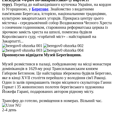
туру)
.
Переїзд до найзахіднішого куточока України, на кордон
із Угорщиною, у
Берегове
. Знайомство з видатними
пам'ятками Берегсаса, історією, національними традиціями,
культурою закарпатських угорців.
Прикраса центру цього
містечка - середньовічний собор Воздвиження Чесного Хреста
з сонячним годинником, старовинна реформатська церква із
зірочкою замість хреста на шпилі, помпезна будівля
Королівського суду, «горбатий міст
»
- найстаріший на
Закарпатті...
Пропонуємо відвідати Музей Берегівщини.
Музей розмістився в палаці, побудованому на місці монастиря
домініканців в 1629-му році Трансильванським князем
Габором Бетленом. Це найстаріша збережена будівля Берегово,
яке в кінці XVII століття перейшло у володіння сім'ї Ракоці.
Один із залів прикрашають твори місцевого скульптора Ганни
Горват і 35 живописних полотен берегівського художника
Йожефа Гарані, подарованих автором рідному місту.
Трансфер до готелю,
розміщення в номерах.
Вільний час.
2-4 день