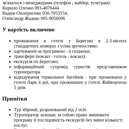
зв'язатися з менеджерами (телефон
,
вайбер, телеграм):
Кирило Оленко 093-4076444
Вадим Оноприєнко 050-7053554,
Олександр Жадько 095-9056696
У вартість включено
проживання в готелі у Берегові в 2-3-місних
стандартних номерах з усіма зручностями;
харчування за програмою - 4 сніданки;
трансфери (вокзал - готель - вокзал);
екскурсія по Берегово;
інформаційний супровід туристів представником
туроператора
відвідування термальних басейнів - при проживанні у
готелі Ларк 4 дні, при проживанні у готелі Жайворонок
5 днів
Примітки
Тур збірний, розрахований від 2 осіб.
Туроператор залишає за собою право змінювати
програму й послідовність екскурсій без зміни кількості
послуг.