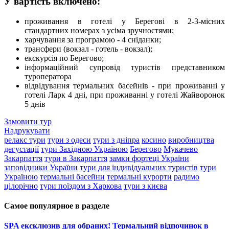
У вартість включено:
проживання в готелі у Берегові в 2-3-місних
стандартних номерах з усіма зручностями;
харчування за програмою - 4 сніданки;
трансфери (вокзал - готель - вокзал);
екскурсія по Берегово;
інформаційний супровід туристів представником
туроператора
відвідування термальних басейнів - при проживанні у
готелі Ларк 4 дні, при проживанні у готелі Жайворонок
5 днів
Замовити тур
Надрукувати
релакс тури
тури з одеси
тури з дніпра
косино
виробництва
дегустації
тури Західною Україною
Берегово
Мукачево
Закарпаття
тури в Закарпаття
замки фортеці України
заповідники України
тури для індивідуальних туристів
тури
Україною
термальні басейни
термальні курорти
радимо
цілорічно
тури поїздом з Харкова
тури з києва
Самое популярное в разделе
SPA ексклюзив для обраних! Термальний відпочинок в