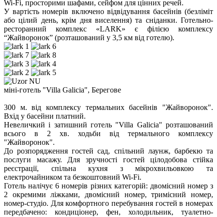
Wi-Fi, просторими шафами, сейфом для цінних речей.
У вартість номерів включено відвідування басейнів (безліміт
або цілий день, крім дня виселення) та сніданки. Готельно-
ресторанний комплекс «LARK» є філією комплексу
“Жайворонок” (розташований у 3,5 км від готелю).
міні-готель "Villa Galicia", Берегове
300 м. від комплексу термальних басейнів "Жайворонок".
Вхід у басейни платний.
Невеличкий і затишний готель "Villa Galicia" розташований
всього в 2 хв. ходьби від термального комплексу
"Жайворонок".
До розпорядження гостей сад, спільний лаунж, барбекю та
послуги масажу. Для зручності гостей цілодобова стійка
реєстрації, спільна кухня з мікрохвильовкою та
електрочайником та безкоштовний Wi-Fi.
Готель налічує 6 номерів різних категорій: двомісний номер з
2 окремими ліжками, двомісний номер, тримісний номер,
номер-студіо. Для комфортного перебування гостей в номерах
передбачено: кондиціонер, фен, холодильник, туалетно-