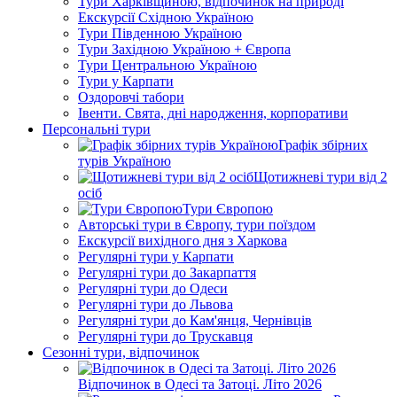
Тури Харківщиною, відпочинок на природі
Екскурсії Східною Україною
Тури Південною Україною
Тури Західною Україною + Європа
Тури Центральною Україною
Тури у Карпати
Оздоровчі табори
Івенти. Свята, дні народження, корпоративи
Персональні тури
Графік збірних
турів Україною
Щотижневі тури від 2
осіб
Тури Європою
Авторські тури в Європу, тури поїздом
Екскурсії вихідного дня з Харкова
Регулярні тури у Карпати
Регулярні тури до Закарпаття
Регулярні тури до Одеси
Регулярні тури до Львова
Регулярні тури до Кам'янця, Чернівців
Регулярні тури до Трускавця
Сезонні тури, відпочинок
Відпочинок в Одесі та Затоці. Літо 2026