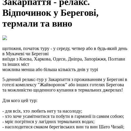
Закарпаття - релакс.
Відпочинок у Берегові,
термали та вино
щотижня, початок туру - у середу, четвер або в будь-який день
в Мукачеві чи Берегові
виїзди з Києва, Харкова, Одеси, Дніпра, Запоріжжя, Полтави
та інших міст
можлива менша або більша кількість днів у турі
5-денний релакс-тур у Закарпаття з проживанням у Берегові в
готелі комплексу "Жайворонок" або інших готелях Берегова
та можливістю щоденного купання в термальних джерелах!
Для кого цей тур:
- для всіх, хто любить негу та насолоду;
- хто хоче усамітнитися та побути в гармонії із самим собою;
- мріє погрітися у лагідних термальних водах;
- насолодитися смаком берегівських вин та вин Шато Чизай;