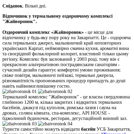
Сніданок
. В
ільні дні
.
Відпочинок у термальному оздоровчому комплексі
"Жайворонок".
Оздоровчий комплекс «Жайворонок»
- це місце для
відпочинку у будь-яку пору року на Закарпатті. Це - оздоровча
сила термальних джерел, мальовничий край неповторних
українських Карпат, неймовірно смачна кухня, ароматні вина
та своєрідний фольклорний колорит, властивий тільки цьому
регіону. Комплекс був заснований у 2003 році, тому він є
прекрасною альтернативою пострадянським санаторіям -
сучасний дизайн гарантує комфортні умови проживання;
свіже повітря, мальовничі пейзажі, термальні джерела,
різноманітність пропонованих процедур припадуть до душі
навіть найвимогливішому гостю.
Термальний комплекс "Жайворонок" - це власна свердловина
глибиною 1200 м, кілька закритих і відкритих термальних
басейнів, джакузі під куполом, римська лазня і сауна на
дровах, соляна кімната, спа-комплекс, API HOUSE -
бджолиний будиночок, ресторан, дегустаційний винний зал.
Туристи самостійно можуть відвідати
басейн
УСБ Закарпаття,