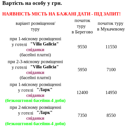
Вартість на особу у грн.
НАЯВНІСТЬ МІСТЬ НА БАЖАНІ ДАТИ - ПІД ЗАПИТ!
початок
варіант розміщення/
початок туру
туру
туру
в Мукачевому
в Берегово
при 1-місному розміщенні
"Villa Galicia"
у готелі
9550
11550
сніданки
(басейні платні)
при 2-3-місному розміщенні
"Villa Galicia"
у готелі
5950
7100
сніданки
(басейні платні)
при 1-місному розміщенні
"Ларк"
у готелі
12400
14950
сніданки
(безкоштовні басейни-4 доби)
при 2-місному розміщенні
"Ларк"
у готелі
7350
8550
сніданки
(безкоштовні басейни-4 доби)