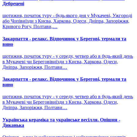
Дебрецені
щотижня, початок туру - будь-якого дня у Мукачеві, Ужгороді
або Чопівиїзди з Києва, Харкова, Одеси, Дніпра, Запоріжжя,
Кривого Рогу, Полтави,…
Закарпаття - релакс. Відпочинок у Берегові, термали та
вино
щотижня, початок туру - у середу, четвер або в будь-який день
в Мукачеві чи Береговівиїзди з Києва, Харкова, Одеси,
Дніпра, Запоріжжя, Полтави…
Закарпаття - релакс. Відпочинок у Берегові, термали та
вино
щотижня, початок туру - у середу, четвер або в будь-який день
в Мукачеві чи Береговівиїзди з Києва, Харкова, Одеси,
Дніпра, Запоріжжя, Полтави…
Українська кераміка та українське весілля. Опішня -
Диканька