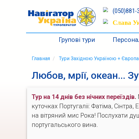
(050)881-3
Слава Ук
Групові тури
Персонал
Главная
Тури Західною Україною + Європа
Любов, мрії, океан... З
Тур на 14 днів без нічних переїздів.
куточках Португалії: Фатіма, Сінтра,
на вітряний мис Рока! Послухати д
португальського вина.