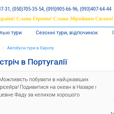
7-31, (050)705-35-54, (095)905-66-96, (093)407-64-44
раїні! Слава Героям! Слава Збройним Силам!
ьні тури
Сезонні тури, відпочинок
Автобусні тури в Європу
устріч в Португалії
Можливість побувати в найцікавіших
 Ерісейра! Подивитися на океан в Назаре і
ушевне Фаду за келихом хорошого
1