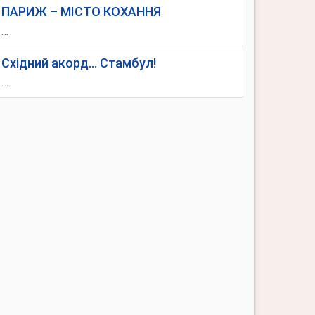
ПАРИЖ – МІСТО КОХАННЯ
…
Східний акорд... Стамбул!
…