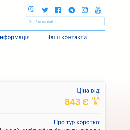
Інформація
Наші контакти
Ціна від:
грн.
843 Є
Про тур коротко:
4-денний автобусний тур без нічних переїздів