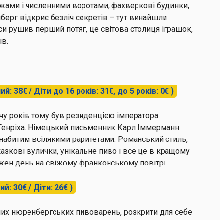
жами і численними воротами, фахверкові будинки,
берг
відкриє безліч секретів – тут винайшли
и рушив перший потяг, це світова столиця іграшок,
ів.
й: 38€ / Діти до 16 років: 31€, до 5 років: 0€ )
ячу років тому був резиденцією імператора
 Генріха. Німецький письменник Карл Іммерманн
набитим всілякими раритетами. Романський стиль,
 казкові вулички, унікальне пиво і все це в кращому
ожен день на свіжому франконському повітрі.
й: 30€ / Діти: 26€ )
ших нюренбергських пивоварень, розкрити для себе