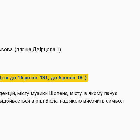
ьвова. (площа Двірцева 1).
іти до 16 років: 13€, до 6 років: 0€ )
денцій, місту музики Шопена, місту, в якому панує
відбивається в ріці Вісла, над якою височить символ