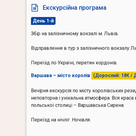
Екскурсійна програма
День 1-й
Збір на залізничному вокзалі м. Львів.
Відправлення в тур з залізничного вокзалу Л
Переїзд по Україні, перетин кордонів.
Варшава – місто королів
(Дорослий: 18€ / Д
Вечірня екскурсія по місту королівських рези
неповторна і унікальна атмосфера. Вся краса 
польської столиці – Варшавська Сирена.
Переїзд на нічліг. Ночівля.