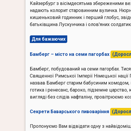
Кайзербург з вісімдесятьма збереженими ве
надають колорит старовинним вуличка.
Нюрн
кишеньковий годинник і перший глобус, звідс
батьківщина Лускунчика і олов'яних солдатик
Для бажаючих
Бамберг – місто на семи пагорбах
(Доросли
Бамберг, побудований на семи пагорбах. Тис
Священної Римської Імперії Німецької нації
назвав Бамберг старим бабусиним комодом, 
готика і ренесанс, бароко, підземне царство,
вигляді без слідів нафталіну, провітрюємо к
Секрети Баварського пивоваріння
(Доросли
Пропонуємо Вам відвідати одну з найвідомі