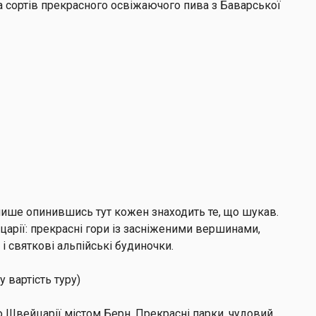
а сортів прекрасного освіжаючого пива з Баварської
і лише опинившись тут кожен знаходить те, що шукав.
царії: прекрасні гори із засніженими вершинами,
 і святкові альпійські будиночки.
у вартість туру)
ю
Швейцарії
містом
Берн.
Прекрасні парки, чудовий