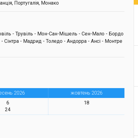
анція, Португалія, Монако
овіль - Трувіль - Мон-Сан-Мішель - Сен-Мало - Бордо
 - Сінтра - Мадрид - Толедо - Андорра - Ансі - Монтре
есень 2026
жовтень 2026
6
18
24