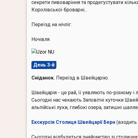
секрети пивоваріння та продегустувати кільк
Королівської броварні...
Переїзд на нічліг.
Ночівля.
День 3-й
Сніданок.
Переїзд в Швейцарію.
Швейцарія - це рай, її уявляють по-різному 
Сьогодні нас чекають Заповітні куточки Швей
альпійські луки, глибокі озера, затишні шалле
Екскурсія Столиця Швейцарії Берн
(входить 
Сьогодні відбудеться знайомство зі столице