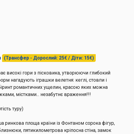
я
(Трансфер - Дорослий: 25€ / Діти: 15€)
зає високі гори з пісковика, утворюючи глибокий
орм нагадують іграшки велетня: кеглі, стовпи і
біринт романтичних ущелин, красою яких можна
ками, містками... незабутнє враження!!!
тість туру)
а ринкова площа країни із Фонтаном сорока фігур,
лизнюки, пятикилометрова кріпосна стіна, замок