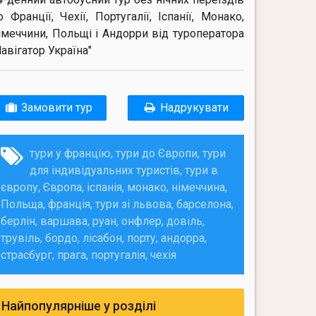
о Франції, Чехії, Португалії, Іспанії, Монако,
імеччини, Польщі і Андорри від туроператора
Навігатор Україна"
Замовити тур
Надрукувати
тури у францію
тури до Європи
тури
для індивідуальних туристів
тури в
європу
Європа
іспанія
монако
німеччина
Польща
франція
тури зі львова
барселона
берлін
варшава
руан
онфлер
довіль
трувіль
бордо
лісабон
порту
андорра
страсбург
прага
португалія
чехія
Найпопулярніше у розділі