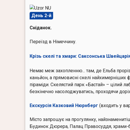
День 2-й
Сніданок.
Переїзд в Німеччину.
Крізь скелі та хмари: Саксонська Швейцарі
Немає меж захопленню... там, де Ельба прорі
каньйон, а прямовисні скелі найхимерніших ф
піраміди.
Скелястий парк «Бастай»
– цілий ла
безкінечно насолоджуватись, проходячи доріж
Екскурсія Казковий Нюрнберг
(входить у вар
Місто запрошує на прогулянку, найзнаменитіш
Будинок Дюрера, Палац Правосуддя, храми-б