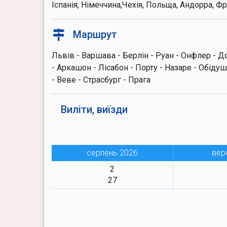
Іспанія, Німеччина,Чехія, Польща, Андорра, Фр
Маршрут
Львів - Варшава - Берлін - Руан - Онфлер - Д
- Аркашон - Лісабон - Порту - Назаре - Обідуш
- Веве - Страсбург - Прага
Виліти, виїзди
серпень 2026
вер
2
27