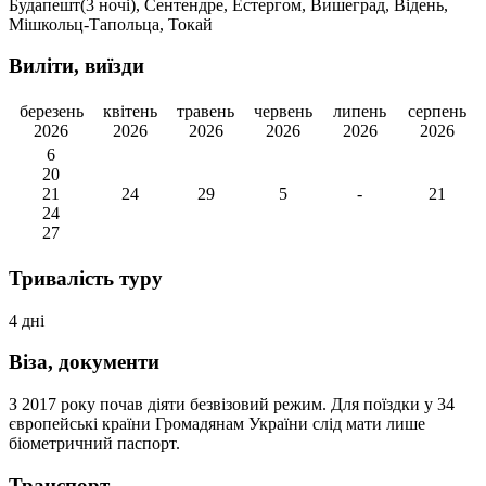
Будапешт(3 ночі), Сентендре, Естергом, Вишеград, Відень,
Мішкольц-Тапольца, Токай
Виліти, виїзди
березень
квітень
травень
червень
липень
серпень
2026
2026
2026
2026
2026
2026
6
20
21
24
29
5
-
21
24
27
Тривалість туру
4 дні
Віза, документи
З 2017 року почав діяти безвізовий режим. Для поїздки у 34
європейські країни Громадянам України слід мати лише
біометричний паспорт.
Транспорт