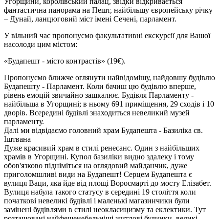
Угорщини, королівський палац, звідки відкривається
фантастична панорама на Пешт, найбільшу європейську річку
– Дунай, ланцюговий міст імені Сечені, парламент.
У вільний час пропонуємо факультативні екскурсії для Вашої
насолоди цим містом:
«Будапешт - місто контрастів»
(19€).
Пропонуємо ближче оглянути найвідомішу, найдовшу будівлю
Будапешту - Парламент. Коли бачиш цю будівлю вперше,
рівень емоцій звичайно зашкалює. Будівля Парламенту -
найбільша в Угорщині; в ньому 691 приміщення, 29 сходів і 10
дворів. Всередині будівлі знаходиться невеликий музей
парламенту.
Далі ми відвідаємо головний храм Будапешта - Базиліка св.
Іштвана
Дуже красивий храм в стилі ренесанс. Один з найбільших
храмів в Угорщині. Купол базиліки видно здалеку і тому
обов'язково підніміться на оглядовий майданчик, дуже
приголомшливі види на Будапешт! Серцем Будапешта є
вулиця Ваци, яка йде від площі Воросмарті до мосту Елізабет.
Вулиця набула такого статусу в середині 19 століття коли
початкові невеликі будівлі і маленькі магазинчики були
замінені будівлями в стилі неокласицизму та еклектики. Тут
розташовані найфешенебельніші житлові будинки, великі