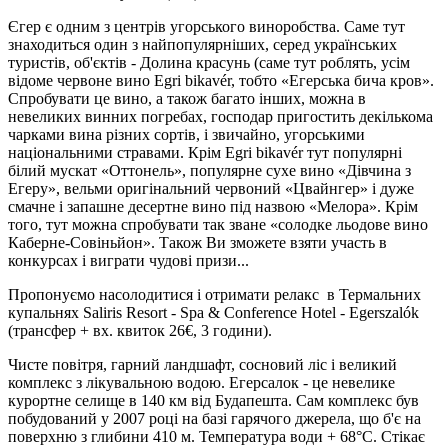
Єгер є одним з центрів угорського виноробства. Саме тут
знаходиться один з найпопулярніших, серед українських
туристів, об'єктів - Долина красунь (саме тут роблять, усім
відоме червоне вино Egri bikavér, тобто «Егерська бича кров».
Спробувати це вино, а також багато інших, можна в
невеликих винних погребах, господар пригостить декількома
чарками вина різних сортів, і звичайно, угорськими
національними стравами. Крім Egri bikavér тут популярні
білий мускат «Оттонель», популярне сухе вино «Дівчина з
Егеру», вельми оригінальний червоний «Цвайнгер» і дуже
смачне і запашне десертне вино під назвою «Мелора». Крім
того, тут можна спробувати так зване «солодке льодове вино
Каберне-Совіньйон». Також Ви зможете взяти участь в
конкурсах і виграти чудові призи...
Пропонуємо насолодитися і отримати релакс
в Термальних
купальнях Saliris Resort - Spa & Conference Hotel - Egerszalók
(трансфер + вх. квиток 26€, 3 години).
Чисте повітря, гарний ландшафт, сосновий ліс і великий
комплекс з лікувальною водою. Егерсалок - це невелике
курортне селище в 140 км від Будапешта. Сам комплекс був
побудований у 2007 році на базі гарячого джерела, що б'є на
поверхню з глибини 410 м. Температура води + 68°C. Стікає