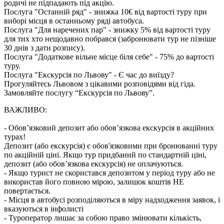
родичі не підпадають під акцію.
Послуга "Останній ряд" - знижка 10€ від вартості туру при
виборі місця в останньому ряді автобуса.
Послуга "Для наречених пар" - знижку 5% від вартості туру
для тих хто нещодавно побрався (забронювати тур не пізніше
30 днів з дати розпису).
Послуга "Додаткове вільне місце біля себе" - 75% до вартості
туру.
Послуга "Екскурсія по Львову" - Є час до виїзду?
Прогуляйтесь Львовом з цікавими розповідями від гіда.
Замовляйте послугу “Екскурсія по Львову”.
ВАЖЛИВО:
- Обов’язковий депозит або обов’язкова екскурсія в акційних
турах!
Депозит (або екскурсія) є обов'язковими при бронюванні туру
по акційній ціні. Якщо тур придбаний по стандартній ціні,
депозит (або обов’язкова екскурсія) не оплачуються.
- Якщо турист не скористався депозитом у період туру або не
використав його повною мірою, залишок коштів НЕ
повертається.
- Місця в автобусі розподіляються в міру надходження заявок, і
вказуються в інфолисті
- Туроператор лишає за собою право змінювати кількість,