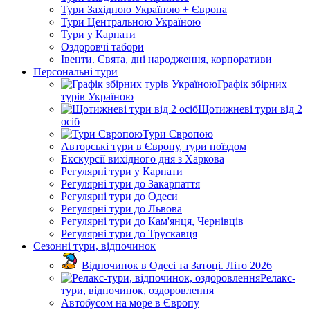
Тури Західною Україною + Європа
Тури Центральною Україною
Тури у Карпати
Оздоровчі табори
Івенти. Свята, дні народження, корпоративи
Персональні тури
Графік збірних
турів Україною
Щотижневі тури від 2
осіб
Тури Європою
Авторські тури в Європу, тури поїздом
Екскурсії вихідного дня з Харкова
Регулярні тури у Карпати
Регулярні тури до Закарпаття
Регулярні тури до Одеси
Регулярні тури до Львова
Регулярні тури до Кам'янця, Чернівців
Регулярні тури до Трускавця
Сезонні тури, відпочинок
Відпочинок в Одесі та Затоці. Літо 2026
Релакс-
тури, відпочинок, оздоровлення
Автобусом на море в Європу