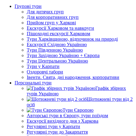
Групові тури
Для дитячих груп
Для корпоративних груп
Прийом груп у Харкові
Екскурсії Харковом та навкруги
Пішоходні екскурсії Харковом
Тури Харківщиною, відпочинок на природі
Екскурсії Східною Україною
Тури Південною Україною
Тури Західною Україною + Європа
Тури Центральною Україною
Тури у Карпати
Оздоровчі табори
Івенти. Свята, дні народження, корпоративи
Персональні тури
Графік збірних
турів Україною
Щотижневі тури від 2
осіб
Тури Європою
Авторські тури в Європу, тури поїздом
Екскурсії вихідного дня з Харкова
Регулярні тури у Карпати
Регулярні тури до Закарпаття