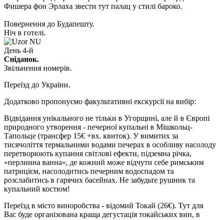
Фишера фон Эрлаха звести тут палац у стилі бароко.
Повернення до Будапешту.
Ніч в готелі.
День 4-й
Сніданок.
Звільнення номерів.
Переїзд до України.
Додатково пропонуємо факультативні екскурсії на вибір:
Відвідання унікального не тільки в Угорщині, але й в Європі
природного утворення -
печерної купальні в Мішкольц-
Тапольце
(трансфер 15€ +вх. квиток).
У вимитих за
тисячоліття термальними водами печерах в особливу насолоду
перетворюють купання світлові ефекти, підземна річка,
«перлинна ванна», де кожний може відчути себе римським
патрицієм, насолодитись печерним водоспадом та
розслабитись в гарячих басейнах. Не забудьте рушник та
купальний костюм!
Переїзд в
місто виноробства - відомий Токай
(26€)
. Тут для
Вас буде організована краща дегустація токайських вин, в