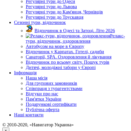
Регулярні тури до Одеси
Регулярні тури до Львова
Регулярні тури до Кам'янця, Чернівців
Регулярні тури до Трускавця
Сезонні тури, відпочинок
Відпочинок в Одесі та Затоці. Літо 2026
Релакс-
тури, відпочинок, оздоровлення
Автобусом на море в Європу
Відпочинок у Карпатах. Готелі, садиби
Санаторії, SPA. Оздоровлення й лікування
Відпочинок по всьому світу. Пошук турів
Дитячі, молодіжні табори у Європі
Інформація
Наша місія
Для групових замовників
Співпраця з турагентствами
Відгуки про нас
Пам'ятки України
Подарункові сертифікати
Публічна оферта
Наші контакти
© 2010-2020, «Навигатор Украина»
×