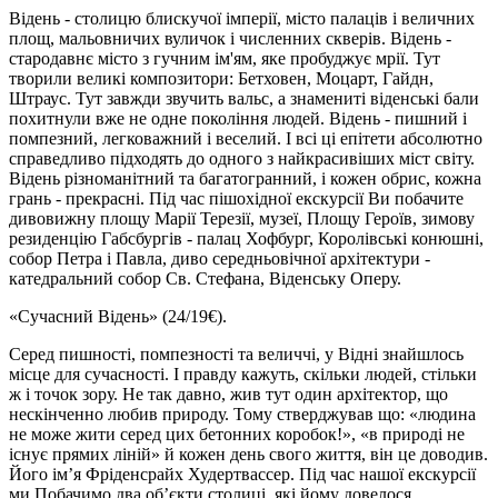
Відень - столицю блискучої імперії, місто палаців і величних
площ, мальовничих вуличок і численних скверів. Відень -
стародавнє місто з гучним ім'ям, яке пробуджує мрії. Тут
творили великі композитори: Бетховен, Моцарт, Гайдн,
Штраус. Тут завжди звучить вальс, а знамениті віденські бали
похитнули вже не одне покоління людей. Відень - пишний і
помпезний, легковажний і веселий. І всі ці епітети абсолютно
справедливо підходять до одного з найкрасивіших міст світу.
Відень різноманітний та багатогранний, і кожен обрис, кожна
грань - прекрасні. Під час пішохідної екскурсії Ви побачите
дивовижну площу Марії Терезії, музеї, Площу Героїв, зимову
резиденцію Габсбургів - палац Хофбург, Королівські конюшні,
собор Петра і Павла, диво середньовічної архітектури -
катедральний собор Св. Стефана, Віденську Оперу.
«Сучасний Відень»
(24/19€).
Серед пишності, помпезності та величчі, у Відні знайшлось
місце для сучасності. І правду кажуть, скільки людей, стільки
ж і точок зору. Не так давно, жив тут один архітектор, що
нескінченно любив природу. Тому стверджував що: «людина
не може жити серед цих бетонних коробок!», «в природі не
існує прямих ліній» й кожен день свого життя, він це доводив.
Його ім’я Фріденсрайх Худертвассер. Під час нашої екскурсії
ми Побачимо два об’єкти столиці, які йому довелося