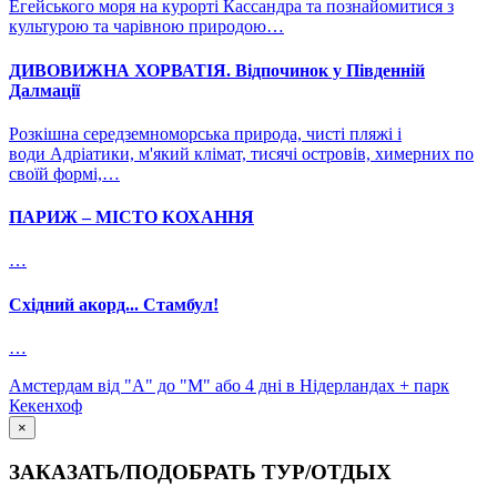
Егейського моря на курорті Кассандра та познайомитися з
культурою та чарівною природою…
ДИВОВИЖНА ХОРВАТІЯ. Відпочинок у Південній
Далмації
Розкішна середземноморська природа, чисті пляжі і
води Адріатики, м'який клімат, тисячі островів, химерних по
своїй формі,…
ПАРИЖ – МІСТО КОХАННЯ
…
Східний акорд... Стамбул!
…
Амстердам від "А" до "М" або 4 дні в Нідерландах + парк
Кекенхоф
×
ЗАКАЗАТЬ/ПОДОБРАТЬ ТУР/ОТДЫХ