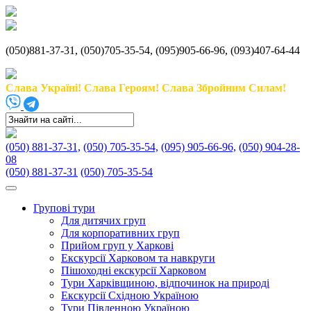
(050)881-37-31, (050)705-35-54, (095)905-66-96, (093)407-64-44
Слава Україні! Слава Героям! Слава Збройним Силам!
(050) 881-37-31,
(050) 705-35-54,
(095) 905-66-96,
(050) 904-28-
08
(050) 881-37-31
(050) 705-35-54
Групові тури
Для дитячих груп
Для корпоративних груп
Прийом груп у Харкові
Екскурсії Харковом та навкруги
Пішоходні екскурсії Харковом
Тури Харківщиною, відпочинок на природі
Екскурсії Східною Україною
Тури Південною Україною