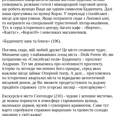
універмаги, розкішні готелі і міжнародний торговий центр,
що робить вулицю Ваци ще одним символом Будапешта. Далі
наша прогулянка по вулиці Корзо. У перекладі з італійської -
місце для прогулянок. Якщо потрапити сюди з Липової алеї,
то натрапите на спеціальний туристичний ліхтар-вказівник.
Тут, в серці історичного центру, багато кафе - «Вертеп»,
«Кактус», «Корзо10» і невеликих магазинчиків.
«Будапешту шик та блиск»
(19€).
Поглянь сюди, мій любий друже! Це місто сповнене чудес.
Минаючи одну з найжвавіших площ міста - Deák Ferenc tér, ми
потрапимо на «Єлисейські поля» Будапешту – проспект
Андраши. Тут ми дізнаємось про особливості проспекту,
історію та легенди численних його прикрас, серед яких
важливе місце займає Оперний театр. А далі… прогуляємось
по історичних кварталах міста та відвідаємо автентичний
місцевий ринок, де Ви зможете продегустувати та додому
придбати справжні суто угорські ласощі - «хунгарікуми»!
Екскурсія в місто Сентендре
(21€)
- чудове і затишне містечко,
де можна поринути в атмосферу старовинних вулиць,
маленьких церков, музеїв і сувенірних крамничок. Саме тут
варто спробувати справжні марципани та провести солодкі
хвилини у світі казки!