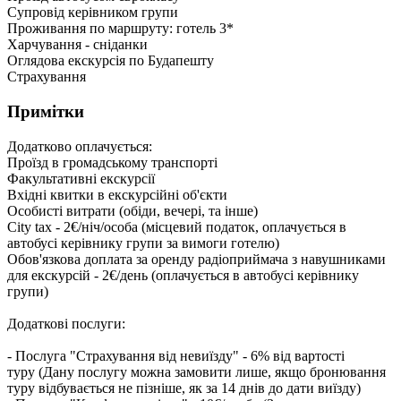
Супровід керівником групи
Проживання по маршруту: готель 3*
Харчування - сніданки
Оглядова екскурсія по Будапешту
Страхування
Примітки
Додатково оплачується:
Проїзд в громадському транспорті
Факультативні екскурсії
Вхідні квитки в екскурсійні об'єкти
Особисті витрати (обіди, вечері, та інше)
City tax - 2€/ніч/особа (місцевий податок, оплачується в
автобусі керівнику групи за вимоги готелю)
Обов'язкова доплата за оренду радіоприймача з навушниками
для екскурсій - 2€/день (оплачується в автобусі керівнику
групи)
Додаткові послуги:
- Послуга "Страхування від невиїзду" - 6% від вартості
туру (Дану послугу можна замовити лише, якщо бронювання
туру відбувається не пізніше, як за 14 днів до дати виїзду)