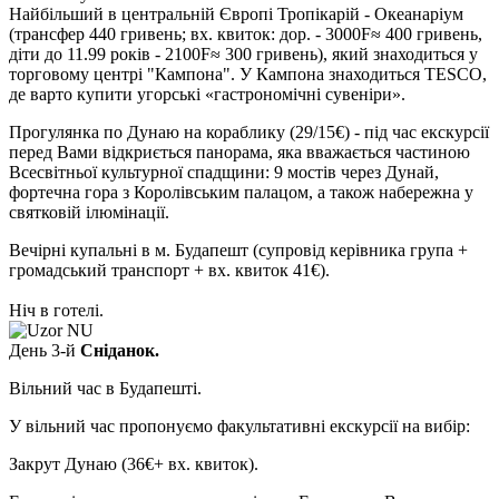
Найбільший в центральній Європі Тропікарій - Океанаріум
(трансфер 440 гривень; вх. квиток: дор. - 3000F≈ 400 гривень,
діти до 11.99 років - 2100F≈ 300 гривень), який знаходиться у
торговому центрі "Кампона". У Кампона знаходиться TESCO,
де варто купити угорські «гастрономічні сувеніри».
Прогулянка по Дунаю на кораблику
(29/15€)
- під час екскурсії
перед Вами відкриється панорама, яка вважається частиною
Всесвітньої культурної спадщини: 9 мостів через Дунай,
фортечна гора з Королівським палацом, а також набережна у
святковій ілюмінації.
Вечірні купальні в м. Будапешт
(супровід керівника група +
громадський транспорт + вх. квиток 41€).
Ніч в готелі.
День 3-й
Сніданок.
Вільний час в Будапешті.
У вільний час пропонуємо факультативні екскурсії на вибір:
Закрут Дунаю
(36€+ вх. квиток).