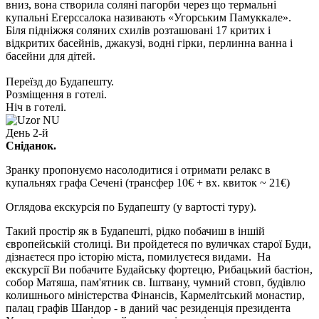
вниз, вона створила соляні пагорби через що термальні
купальні Егерссалока називають «Угорським Памуккале».
Біля підніжжя соляних схилів розташовані 17 критих і
відкритих басейнів, джакузі, водні гірки, перлинна ванна і
басейни для дітей.
Переїзд до Будапешту.
Розміщення в готелі.
Ніч в готелі.
День 2-й
Сніданок.
Зранку пропонуємо насолодитися і отримати релакс в
купальнях графа Сечені
(трансфер 10€ + вх. квиток ~ 21€)
Оглядова екскурсія по Будапешту (у вартості туру).
Такий простір як в Будапешті, рідко побачиш в іншій
європейській столиці. Ви пройдетеся по вуличках старої Буди,
дізнаєтеся про історію міста, помилуєтеся видами. На
екскурсії Ви побачите Будайську фортецю, Рибацький бастіон,
собор Матяша, пам'ятник св. Іштвану, чумний стовп, будівлю
колишнього міністерства Фінансів, Кармелітський монастир,
палац графів Шандор - в даний час резиденція президента