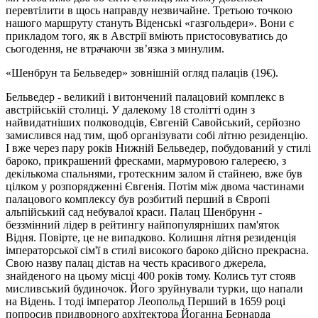
перевтілити в щось направду незвичайне. Третьою точкою
нашого маршруту стануть Віденські «газгольдери». Вони є
прикладом того, як в Австрії вміють пристосовуватись до
сьогодення, не втрачаючи зв’язка з минулим.
«Шенбрун та Бельведер» зовнішній огляд палаців
(
19€).
Бельведер - великий і витончений палацовий комплекс в
австрійській столиці. У далекому 18 столітті один з
найвидатніших полководців, Євгеній Савойський, серйозно
замислився над тим, щоб організувати собі літню резиденцію.
І вже через пару років Нижній Бельведер, побудований у стилі
бароко, прикрашений фресками, мармуровою галереєю, з
декількома спальнями, гротескним залом й стайнею, вже був
цілком у розпорядженні Євгенія. Потім між двома частинами
палацового комплексу був розбитий перший в Європі
альпійський сад небувалої краси. Палац Шенбрунн -
беззмінний лідер в рейтингу найпопулярніших пам'яток
Відня. Повірте, це не випадково. Колишня літня резиденція
імператорської сім'ї в стилі високого бароко дійсно прекрасна.
Свою назву палац дістав на честь красивого джерела,
знайденого на цьому місці 400 років тому. Колись тут стояв
мисливський будиночок. Його зруйнували турки, що напали
на Відень. І тоді імператор Леопольд Перший в 1659 році
попросив придворного архітектора Йоганна Бернарда