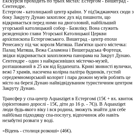
Екскурсія проходить по трьох містах: Естергом - Вишеград -
Сентендре.
Естергом - католицький центр країни. У під'їжджаючих сюди з
боку Закруту Дунаю захоплює дух від пишноти, що
відкривається перед ними на двоголовий, найбільший
угорський католицький собор - Базиліку. Вона служить
резиденцією глави Угорської Католицької Церкви
архієпископа Естергомського. Вишеград - центр епохи
Ренесансу під час короля Матяша. Пам'ятки цього містечка:
Палац Матяша, Вежа Саламона і Вишеградська Фортеця,
звідки відкривається захоплююча панорама на Закрут Дунаю.
Сентендре - один з найкрасивіших містечко-музей,
розташований в 25 км від Будапешта. Криві звивисті вулички,
вежі 7 храмів, насичена колірна палітра будинків, густий
середземноморський колорит і пара дюжин музеїв роблять це
місто на березі Дунаю найвідвідуваним туристичним центром
Закруту Дунаю.
Трансфер у
спа-центр Aquasziget в Естергомі
(15€ + вх. квиток
(орієнтовано дорослі - 15€, діти до 16 р. - 7€)). В Aquasziget
люди будь-якого віку і вся родина, зможуть знайти для себе
найбільш підходящу спа-послугу, відпочинок або навіть
незабутні розваги у воді.
«Відень - столиця розкоші»
(46€).