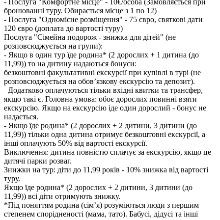
- Послуга "Комфортне місце" - 10€/особа (Замовляється при
бронюванні туру. Обирається місце з 1 по 12)
- Послуга "Одномісне розміщення" - 75 євро, святкові дати
120 євро (доплата до вартості туру)
Послуга "Сімейна подорож - знижка для дітей" (не
розповсюджується на групи):
- Якщо в один тур їде родина* (2 дорослих + 1 дитина (до
11,99)) то на дитину надаються бонуси:
безкоштовні факультативні екскурсії при купівлі в турі (не
розповсюджується на обов’язкову екскурсію та депозит).
Додатково оплачуються тільки вхідні квитки та трансфер,
якщо такі є. Головна умова: обоє дорослих повинні взяти
екскурсію. Якщо на екскурсію іде один дорослий - бонус не
надається.
- Якщо їде родина* (2 дорослих + 2 дитини, 3 дитини (до
11,99)) тільки одна дитина отримує безкоштовні екскурсії, а
інші оплачують 50% від вартості екскурсії.
Виключення: дитина повністю сплачує за екскурсію, якщо це
дитячі парки розваг.
Знижки на тур: діти до 11,99 років - 10% знижка від вартості
туру.
Якщо їде родина* (2 дорослих + 2 дитини, 3 дитини (до
11,99)) всі діти отримують знижку.
*Під поняттям родина (сім’я) розуміються люди з першим
степенем спорідненості (мама, тато). Бабусі, дідусі та інші