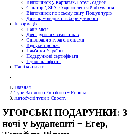
Відпочинок у Карпатах. Готелі, садиби
Санаторії, SPA. Оздоровлення й лікування
Відпочинок по всьому світу. Пошук турів
Дитячі, молодіжні табори у Європі
Інформація
Наша місія
Для групових замовників
Співпраця з турагентствами
Відгуки про нас
Пам'ятки України
Подарункові сертифікати
Публічна оферта
Наші контакти
Главная
Тури Західною Україною + Європа
Автобусні тури в Європу
УГОРСЬКІ ПОДАРУНКИ: 3
ночі у Будапешті + Егер,