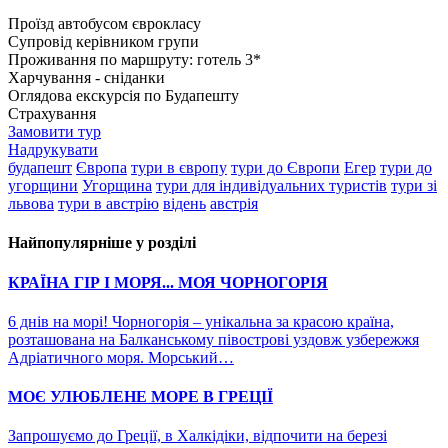
Проїзд автобусом єврокласу
Супровід керівником групи
Проживання по маршруту: готель 3*
Харчування - сніданки
Оглядова екскурсія по Будапешту
Страхування
Замовити тур
Надрукувати
будапешт
Європа
тури в європу
тури до Європи
Егер
тури до
угорщини
Угорщина
тури для індивідуальних туристів
тури зі
львова
тури в австрію
відень
австрія
Найпопулярніше у розділі
КРАЇНА ГІР І МОРЯ... МОЯ ЧОРНОГОРІЯ
6 днів на морі! Чорногорія – унікальна за красою країна,
розташована на Балканському півострові уздовж узбережжя
Адріатичного моря. Морський…
МОЄ УЛЮБЛЕНЕ МОРЕ В ГРЕЦІЇ
Запрошуємо до Греції, в Халкідіки, відпочити на березі