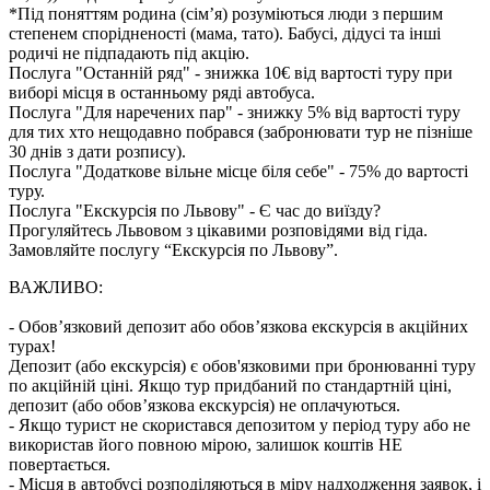
*Під поняттям родина (сім’я) розуміються люди з першим
степенем спорідненості (мама, тато). Бабусі, дідусі та інші
родичі не підпадають під акцію.
Послуга "Останній ряд" - знижка 10€ від вартості туру при
виборі місця в останньому ряді автобуса.
Послуга "Для наречених пар" - знижку 5% від вартості туру
для тих хто нещодавно побрався (забронювати тур не пізніше
30 днів з дати розпису).
Послуга "Додаткове вільне місце біля себе" - 75% до вартості
туру.
Послуга "Екскурсія по Львову" - Є час до виїзду?
Прогуляйтесь Львовом з цікавими розповідями від гіда.
Замовляйте послугу “Екскурсія по Львову”.
ВАЖЛИВО:
- Обов’язковий депозит або обов’язкова екскурсія в акційних
турах!
Депозит (або екскурсія) є обов'язковими при бронюванні туру
по акційній ціні. Якщо тур придбаний по стандартній ціні,
депозит (або обов’язкова екскурсія) не оплачуються.
- Якщо турист не скористався депозитом у період туру або не
використав його повною мірою, залишок коштів НЕ
повертається.
- Місця в автобусі розподіляються в міру надходження заявок, і