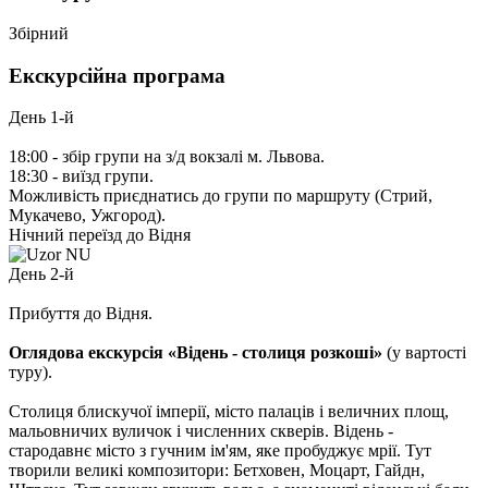
Збірний
Екскурсійна програма
День 1-й
18:00 - збір групи на з/д вокзалі м. Львова.
18:30 - виїзд групи.
Можливість приєднатись до групи по маршруту (Стрий,
Мукачево, Ужгород).
Нічний переїзд до Відня
День 2-й
Прибуття до Відня.
Оглядова екскурсія «Відень - столиця розкоші»
(у вартості
туру).
Столиця блискучої імперії, місто палаців і величних площ,
мальовничих вуличок і численних скверів. Відень -
стародавнє місто з гучним ім'ям, яке пробуджує мрії. Тут
творили великі композитори: Бетховен, Моцарт, Гайдн,