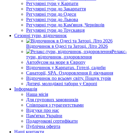
Регулярні тури у Карпати
Регулярні тури до Закарпаття
Регулярні тури до Одеси
Регулярні тури до Львова
Регулярні тури до Кам'янця, Чернівців
Регулярні тури до Трускавця
Сезонні тури, відпочинок
Відпочинок в Одесі та Затоці. Літо 2026
Релакс-
тури, відпочинок, оздоровлення
Автобусом на море в Європу
Відпочинок у Карпатах. Готелі, садиби
Санаторії, SPA. Оздоровлення й лікування
Відпочинок по всьому світу. Пошук турів
Дитячі, молодіжні табори у Європі
Інформація
Наша місія
Для групових замовників
Співпраця з турагентствами
Відгуки про нас
Пам'ятки України
Подарункові сертифікати
Публічна оферта
Наші контакти