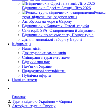
Відпочинок в Одесі та Затоці. Літо 2026
Релакс-
тури, відпочинок, оздоровлення
Автобусом на море в Європу
Відпочинок у Карпатах. Готелі, садиби
Санаторії, SPA. Оздоровлення й лікування
Відпочинок по всьому світу. Пошук турів
Дитячі, молодіжні табори у Європі
Інформація
Наша місія
Для групових замовників
Співпраця з турагентствами
Відгуки про нас
Пам'ятки України
Подарункові сертифікати
Публічна оферта
Наші контакти
Главная
Тури Західною Україною + Європа
Автобусні тури в Європу