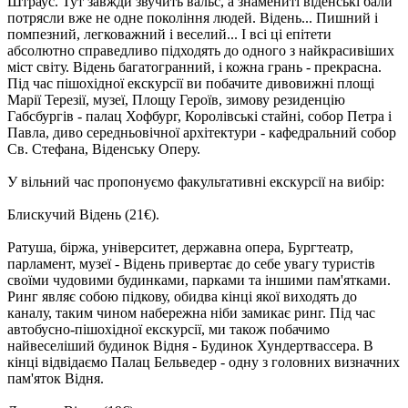
Штраус. Тут завжди звучить вальс, а знамениті віденські бали
потрясли вже не одне покоління людей. Відень... Пишний і
помпезний, легковажний і веселий... І всі ці епітети
абсолютно справедливо підходять до одного з найкрасивіших
міст світу. Відень багатогранний, і кожна грань - прекрасна.
Під час пішохідної екскурсії ви побачите дивовижні площі
Марії Терезії, музеї, Площу Героїв, зимову резиденцію
Габсбургів - палац Хофбург, Королівські стайні, собор Петра і
Павла, диво середньовічної архітектури - кафедральний собор
Св. Стефана, Віденську Оперу.
У вільний час
пропонуємо факультативні екскурсії на вибір:
Блискучий Відень (21€).
Ратуша, біржа, університет, державна опера, Бургтеатр,
парламент, музеї - Відень привертає до себе увагу туристів
своїми чудовими будинками, парками та іншими пам'ятками.
Ринг являє собою підкову, обидва кінці якої виходять до
каналу, таким чином набережна ніби замикає ринг. Під час
автобусно-пішохідної екскурсії, ми також побачимо
найвеселіший будинок Відня - Будинок Хундертвассера. В
кінці відвідаємо Палац Бельведер - одну з головних визначних
пам'яток Відня.