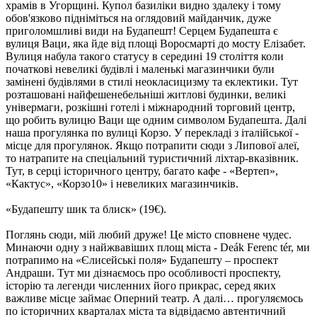
храмів в Угорщині. Купол базиліки видно здалеку і тому
обов'язково підніміться на оглядовий майданчик, дуже
приголомшливі види на Будапешт! Серцем Будапешта є
вулиця Ваци, яка йде від площі Воросмарті до мосту Елізабет.
Вулиця набула такого статусу в середині 19 століття коли
початкові невеликі будівлі і маленькі магазинчики були
замінені будівлями в стилі неокласицизму та еклектики. Тут
розташовані найфешенебельніші житлові будинки, великі
універмаги, розкішні готелі і міжнародний торговий центр,
що робить вулицю Ваци ще одним символом Будапешта. Далі
наша прогулянка по вулиці Корзо. У перекладі з італійської -
місце для прогулянок. Якщо потрапити сюди з Липової алеї,
то натрапите на спеціальний туристичний ліхтар-вказівник.
Тут, в серці історичного центру, багато кафе - «Вертеп»,
«Кактус», «Корзо10» і невеликих магазинчиків.
«Будапешту шик та блиск»
(19€)
.
Поглянь сюди, мій любий друже! Це місто сповнене чудес.
Минаючи одну з найжвавіших площ міста - Deák Ferenc tér, ми
потрапимо на «Єлисейські поля» Будапешту – проспект
Андраши. Тут ми дізнаємось про особливості проспекту,
історію та легенди численних його прикрас, серед яких
важливе місце займає Оперний театр. А далі… прогуляємось
по історичних кварталах міста та відвідаємо автентичний