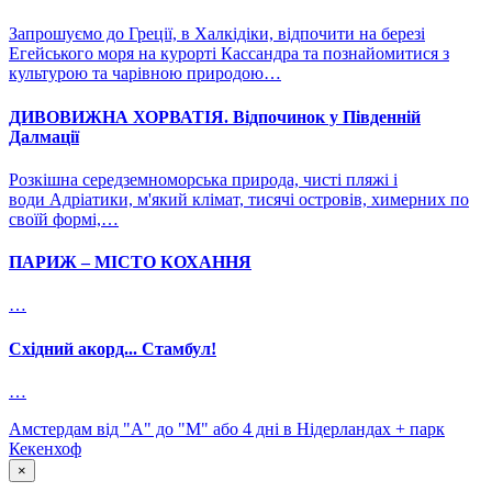
Запрошуємо до Греції, в Халкідіки, відпочити на березі
Егейського моря на курорті Кассандра та познайомитися з
культурою та чарівною природою…
ДИВОВИЖНА ХОРВАТІЯ. Відпочинок у Південній
Далмації
Розкішна середземноморська природа, чисті пляжі і
води Адріатики, м'який клімат, тисячі островів, химерних по
своїй формі,…
ПАРИЖ – МІСТО КОХАННЯ
…
Східний акорд... Стамбул!
…
Амстердам від "А" до "М" або 4 дні в Нідерландах + парк
Кекенхоф
×