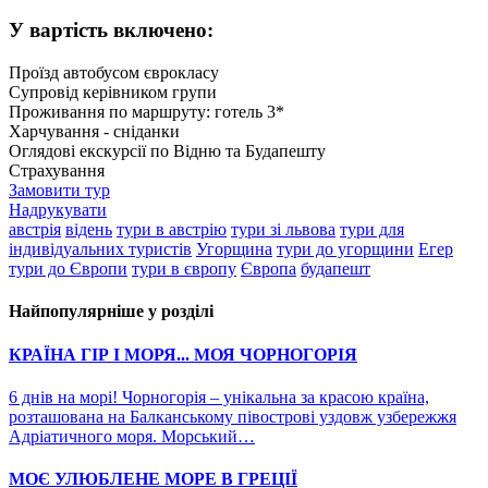
У вартість включено:
Проїзд автобусом єврокласу
Супровід керівником групи
Проживання по маршруту: готель 3*
Харчування - сніданки
Оглядові екскурсії по Відню та Будапешту
Страхування
Замовити тур
Надрукувати
австрія
відень
тури в австрію
тури зі львова
тури для
індивідуальних туристів
Угорщина
тури до угорщини
Егер
тури до Європи
тури в європу
Європа
будапешт
Найпопулярніше у розділі
КРАЇНА ГІР І МОРЯ... МОЯ ЧОРНОГОРІЯ
6 днів на морі! Чорногорія – унікальна за красою країна,
розташована на Балканському півострові уздовж узбережжя
Адріатичного моря. Морський…
МОЄ УЛЮБЛЕНЕ МОРЕ В ГРЕЦІЇ