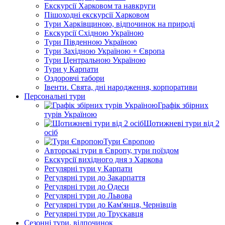
Екскурсії Харковом та навкруги
Пішоходні екскурсії Харковом
Тури Харківщиною, відпочинок на природі
Екскурсії Східною Україною
Тури Південною Україною
Тури Західною Україною + Європа
Тури Центральною Україною
Тури у Карпати
Оздоровчі табори
Івенти. Свята, дні народження, корпоративи
Персональні тури
Графік збірних
турів Україною
Щотижневі тури від 2
осіб
Тури Європою
Авторські тури в Європу, тури поїздом
Екскурсії вихідного дня з Харкова
Регулярні тури у Карпати
Регулярні тури до Закарпаття
Регулярні тури до Одеси
Регулярні тури до Львова
Регулярні тури до Кам'янця, Чернівців
Регулярні тури до Трускавця
Сезонні тури, відпочинок