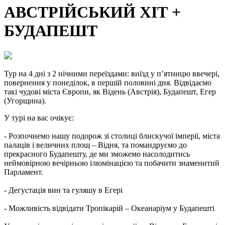
АВСТРІЙСЬКИЙ ХІТ +
БУДАПЕШТ
Тур на 4 дні з 2 нічними переїздами:
виїзд у п’ятницю ввечері,
повернення у понеділок, в першій половині дня. Відвідаємо
такі чудові міста Європи, як Відень (Австрія), Будапешт, Егер
(Угорщина).
У турі на вас очікує:
- Розпочнемо нашу подорож зі столиці блискучої імперії, міста
палаців і величних площ – Відня, та помандруємо до
прекрасного Будапешту, де ми зможемо насолодитись
неймовірною вечірньою ілюмінацією та побачити знаменитий
Парламент.
- Дегустація вин та гуляшу в Егері
- Можливість відвідати Тропікарій – Океанаріум у Будапешті