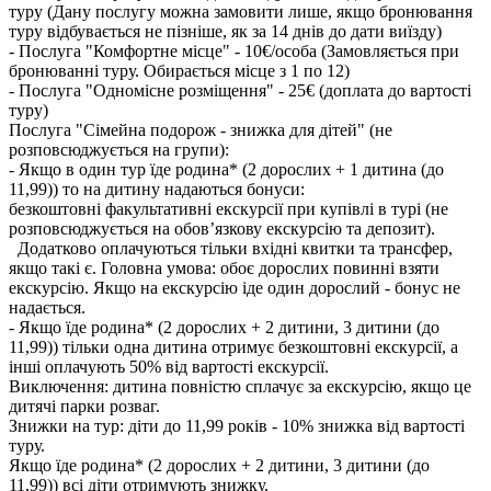
туру (Дану послугу можна замовити лише, якщо бронювання
туру відбувається не пізніше, як за 14 днів до дати виїзду)
- Послуга "Комфортне місце" - 10€/особа (Замовляється при
бронюванні туру. Обирається місце з 1 по 12)
- Послуга "Одномісне розміщення" - 25€ (доплата до вартості
туру)
Послуга "Сімейна подорож - знижка для дітей" (не
розповсюджується на групи):
- Якщо в один тур їде родина* (2 дорослих + 1 дитина (до
11,99)) то на дитину надаються бонуси:
безкоштовні факультативні екскурсії при купівлі в турі (не
розповсюджується на обов’язкову екскурсію та депозит).
Додатково оплачуються тільки вхідні квитки та трансфер,
якщо такі є. Головна умова: обоє дорослих повинні взяти
екскурсію. Якщо на екскурсію іде один дорослий - бонус не
надається.
- Якщо їде родина* (2 дорослих + 2 дитини, 3 дитини (до
11,99)) тільки одна дитина отримує безкоштовні екскурсії, а
інші оплачують 50% від вартості екскурсії.
Виключення: дитина повністю сплачує за екскурсію, якщо це
дитячі парки розваг.
Знижки на тур: діти до 11,99 років - 10% знижка від вартості
туру.
Якщо їде родина* (2 дорослих + 2 дитини, 3 дитини (до
11,99)) всі діти отримують знижку.