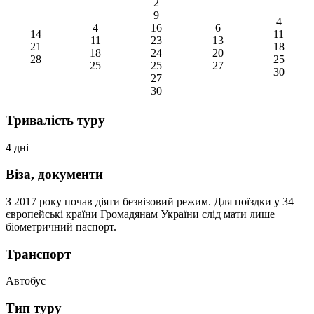
2
9
4
4
16
6
14
11
11
23
13
21
18
18
24
20
28
25
25
25
27
30
27
30
Тривалість туру
4 дні
Віза, документи
З 2017 року почав діяти безвізовий режим. Для поїздки у 34
європейські країни Громадянам України слід мати лише
біометричний паспорт.
Транспорт
Автобус
Тип туру