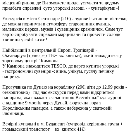
місцевий ринок, де Ви зможете продегустувати та додому
придбати справжні суто угорські ласощі - «хунгарікуми»!
Екскурсія в місто Сентендре (
21€)
- чудове і затишне містечко,
де можна поринути в атмосферу старовинних вулиць,
маленьких церков, музеїв і сувенірних крамничок. Саме тут
варто спробувати справжні марципани та провести солодкі
хвилини у світі казки!
Найбільший в центральній Європі Тропікарій -
Океанаріум
(трансфер 11€+
вх. квитки), який знаходиться у
торговому центрі "Кампона".
У Кампона знаходиться TESCO, де варто купити угорські
«гастрономічні сувеніри»: вина, унікум, гусячу печінку,
паприку.
Прогулянка по Дунаю на кораблику
(29€, діти до 12.99 років -
безкоштовно)
- під час екскурсії перед вами відкриється
панорама, яка вважається частиною Всесвітньої культурної
спадщини: 9 мостів через Дунай, фортечна гора з
Королівським палацом, а також набережна у святковій
ілюмінації.
Вечірні купальні в м. Будапешт (супровід керівника група +
громадський транспорт + вх. квиток
41€)
.