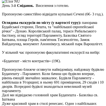
День 3-й
Сніданок.
Виселення з готелю.
Пропонуємо самостійно відвідати купальні Сечені (6€- 3 год.).
Оглядова екскурсія по місту (у вартості туру):
панорама
Будайської сторони, Пешта, та "найбільшої європейської
річки" - Дунаю. Королівський палац, тераси Рибальського
бастіону, огляд території Парламенту, Базиліка Святого
Іштвана, площа Героїв, пам'ятник Тисячоліттю, Замок
Вайдахуняд, монумент Аноннімусу, міський парк Варошлігет.
У вільний час пропонуємо факультативні екскурсії на вибір:
«Будапешт - місто контрастів»
(19€)
.
Пропонуємо ближче оглянути найвідомішу, найдовшу будівлю
Будапешту - Парламент. Коли бачиш цю будівлю вперше,
рівень емоцій звичайно зашкалює. Будівля Парламенту -
найбільша в Угорщині; в ньому 691 приміщення, 29 сходів і 10
дворів. Всередині будівлі знаходиться невеликий музей
парламенту.
Далі ми відвідаємо головний храм Будапешта - Базиліка св.
Іштвана
Дуже красивий храм в стилі ренесанс. Один з найбільших