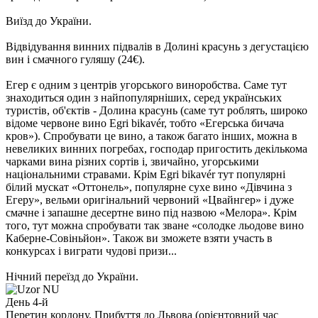
Виїзд до України.
Відвідування винних підвалів в Долині красунь з дегустацією
вин і смачного гуляшу
(24€).
Егер є одним з центрів угорського виноробства. Саме тут
знаходиться один з найпопулярніших, серед українських
туристів, об'єктів - Долина красунь (саме тут роблять, широко
відоме червоне вино Egri bikavér, тобто «Егерська бичача
кров»). Спробувати це вино, а також багато інших, можна в
невеликих винних погребах, господар пригостить декількома
чарками вина різних сортів і, звичайно, угорськими
національними стравами. Крім Egri bikavér тут популярні
білий мускат «Оттонель», популярне сухе вино «Дівчина з
Егеру», вельми оригінальний червоний «Цвайнгер» і дуже
смачне і запашне десертне вино під назвою «Мелора». Крім
того, тут можна спробувати так зване «солодке льодове вино
Каберне-Совіньйон». Також ви зможете взяти участь в
конкурсах і виграти чудові призи...
Нічний переїзд до України.
День 4-й
Перетин кордону. Прибуття до Львова (орієнтовний час