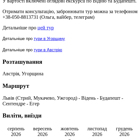
У вартості включені оглядові екскурсії по Відню та Будапешті.
Отримати консультацію, забронювати тур можна за телефоном
+38-050-8813731 (Ольга, вайбер, телеграм)
Детальніше про
цей тур
Детальніше про
тури в Угорщину
Детальніше про
тури в Австрію
Розташування
Австрія, Угорщина
Маршрут
Львів (Стрий, Мукачево, Ужгород) - Відень - Будапешт -
Сентендре - Егер
Виліти, виїзди
серпень
вересень
жовтень
листопад
грудень
2026
2026
2026
2026
2026