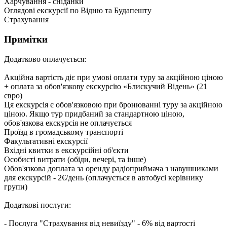
Харчування - сніданки
Оглядові екскурсії по Відню та Будапешту
Страхування
Примітки
Додатково оплачується:
Акційна вартість діє при умові оплати туру за акційною ціною
+ оплата за обов'язкову екскурсію «Блискучий Відень» (21
євро)
Ця екскурсія є обов'язковою при бронюванні туру за акційною
ціною. Якщо тур придбаний за стандартною ціною,
обов'язкова екскурсія не оплачується
Проїзд в громадському транспорті
Факультативні екскурсії
Вхідні квитки в екскурсійні об'єкти
Особисті витрати (обіди, вечері, та інше)
Обов'язкова доплата за оренду радіоприймача з навушниками
для екскурсій - 2€/день (оплачується в автобусі керівнику
групи)
Додаткові послуги:
- Послуга "Страхування від невиїзду" - 6% від вартості