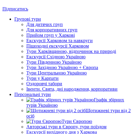
Підписатись
Групові тури
Для дитячих груп
Для корпоративних груп
Прийом груп у Харкові
Екскурсії Харковом та навкруги
Пішоходні екскурсії Харковом
Тури Харківщиною, відпочинок на природі
Екскурсії Східною Україною
Тури Південною Україною
Тури Західною Україною + Європа
Тури Центральною Україною
Тури у Карпати
Оздоровчі табори
Івенти. Свята, дні народження, корпоративи
Персональні тури
Графік збірних
турів Україною
Щотижневі тури від 2
осіб
Тури Європою
Авторські тури в Європу, тури поїздом
Екскурсії вихідного дня з Харкова