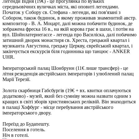
Легенди Відня (19€)
- це прогулянка по вузьких
середньовічних вуличках міста, які оповиті легендами.
Початок у Собору св. Стефана - легенди, які пов'язані з
Собором, також будинок, в якому проживав знаменитий австр.
композитор - В. А. Моцарт, далі можна побачити будинок, де
зображена фреска 16 в., на якій корова грає в шахи, і потім на
вул. Шойнлатернегассе - легенда про Василіска, далі побачимо
затишний дворик монастиря св. Хреста, грецький квартал і
музиканта Августина, грецьку Церкву, єврейський квартал, і
закінчується екскурсія біля годинника що танцює - ANKER
UHR.
Імператорський палац Шонбрунн (11€ лише трансфер)
- це
літня резиденція австрійських імператорів і улюблений палац
Марії Терезії.
Золота скарбниця Габсбургів (19€ + вх. квитки оплачуються
додатково)
- музей, який без сумніву можна назвати одним з
кращих в світі зборів християнських реліквій. Він знаходиться
в палаці Хофбург - місце перебування австрійського
імператорського двору.
Переїзд до Будапешту.
Поселення в готель.
Ніч в готелі.