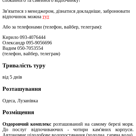
спокійного та сімейного відпочинку!
Зв'язатися з менеджером, дізнатися докладніше, забронювати
відпочинок можна
тут
Або за телефонами (телефон, вайбер, телеграм):
Кирило 093-4076444
Олександр 095-9056696
Вадим 050-7053554
(телефон, вайбер, телеграм)
Тривалість туру
від 5 днів
Розташування
Одеса, Лузанівка
Розміщення
Оздоровчий комплекс
розташований на самому березі моря.
До послуг відпочиваючих - чотири кам'яних корпуси.
Автономне цілодобове водопостачання (холодна, гаряча вода),