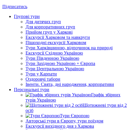
Підписатись
Групові тури
Для дитячих груп
Для корпоративних груп
Прийом груп у Харкові
Екскурсії Харковом та навкруги
Пішоходні екскурсії Харковом
Тури Харківщиною, відпочинок на природі
Екскурсії Східною Україною
Тури Південною Україною
Тури Західною Україною + Європа
Тури Центральною Україною
Тури у Карпати
Оздоровчі табори
Івенти. Свята, дні народження, корпоративи
Персональні тури
Графік збірних
турів Україною
Щотижневі тури від 2
осіб
Тури Європою
Авторські тури в Європу, тури поїздом
Екскурсії вихідного дня з Харкова