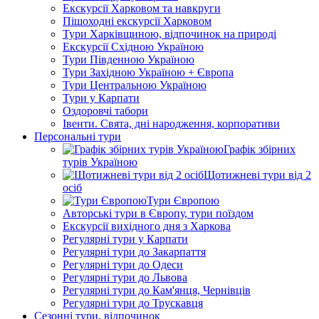
Екскурсії Харковом та навкруги
Пішоходні екскурсії Харковом
Тури Харківщиною, відпочинок на природі
Екскурсії Східною Україною
Тури Південною Україною
Тури Західною Україною + Європа
Тури Центральною Україною
Тури у Карпати
Оздоровчі табори
Івенти. Свята, дні народження, корпоративи
Персональні тури
Графік збірних
турів Україною
Щотижневі тури від 2
осіб
Тури Європою
Авторські тури в Європу, тури поїздом
Екскурсії вихідного дня з Харкова
Регулярні тури у Карпати
Регулярні тури до Закарпаття
Регулярні тури до Одеси
Регулярні тури до Львова
Регулярні тури до Кам'янця, Чернівців
Регулярні тури до Трускавця
Сезонні тури, відпочинок