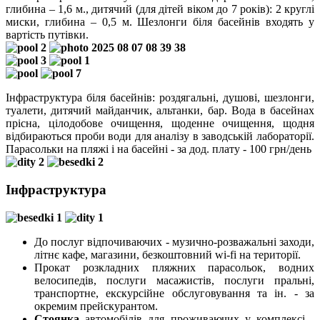
глибина – 1,6 м., дитячий (для дітей віком до 7 років): 2 круглі
миски, глибина – 0,5 м. Шезлонги біля басейнів входять у
вартість путівки.
Інфраструктура біля басейнів: роздягальні, душові, шезлонги,
туалети, дитячий майданчик, альтанки, бар. Вода в басейнах
прісна, цілодобове очищення, щоденне очищення, щодня
відбираються проби води для аналізу в заводській лабораторії.
Парасольки на пляжі і на басейні - за дод. плату - 100 грн/день
Інфраструктура
До послуг відпочиваючих - музично-розважальні заходи,
літнє кафе, магазини, безкоштовний wi-fi на території.
Прокат розкладних пляжних парасольок, водних
велосипедів, послуги масажистів, послуги пральні,
транспортне, екскурсійне обслуговування та ін. - за
окремим прейскурантом.
Стоянка
автомобілів для проживаючих у комплексі -