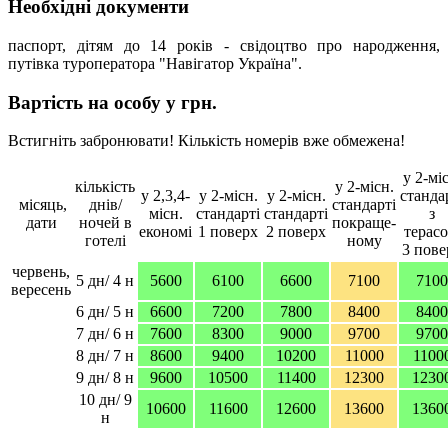
Необхідні документи
паспорт, дітям до 14 років - свідоцтво про народження,
путівка туроператора "Навігатор Україна".
Вартість на особу у грн.
Встигніть забронювати! Кількість номерів вже обмежена!
у 2-мі
кількість
у 2-місн.
у 2,3,4-
у 2-місн.
у 2-місн.
станда
місяць,
днів/
стандарті
місн.
стандарті
стандарті
з
дати
ночей в
покраще-
економі
1 поверх
2 поверх
терас
готелі
ному
3 пове
червень,
5 дн/ 4 н
5600
6100
6600
7100
7100
вересень
6 дн/ 5 н
6600
7200
7800
8400
8400
7 дн/ 6 н
7600
8300
9000
9700
9700
8 дн/ 7 н
8600
9400
10200
11000
1100
9 дн/ 8 н
9600
10500
11400
12300
1230
10 дн/ 9
10600
11600
12600
13600
1360
н