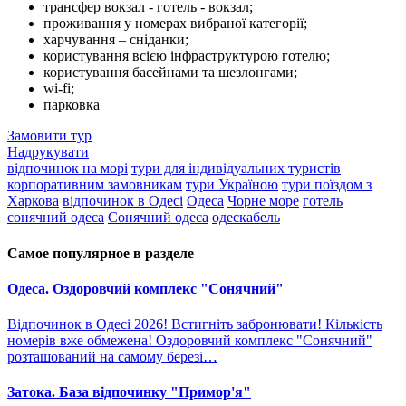
трансфер вокзал - готель - вокзал;
проживання у номерах вибраної категорії;
харчування – сніданки;
користування всією інфраструктурою готелю;
користування басейнами та шезлонгами;
wi-fi;
парковка
Замовити тур
Надрукувати
відпочинок на морі
тури для індивідуальних туристів
корпоративним замовникам
тури Україною
тури поїздом з
Харкова
відпочинок в Одесі
Одеса
Чорне море
готель
сонячний одеса
Сонячний одеса
одескабель
Самое популярное в разделе
Одеса. Оздоровчий комплекс "Сонячний"
Відпочинок в Одесі 2026! Встигніть забронювати! Кількість
номерів вже обмежена! Оздоровчий комплекс "Сонячний"
розташований на самому березі…
Затока. База відпочинку "Примор'я"