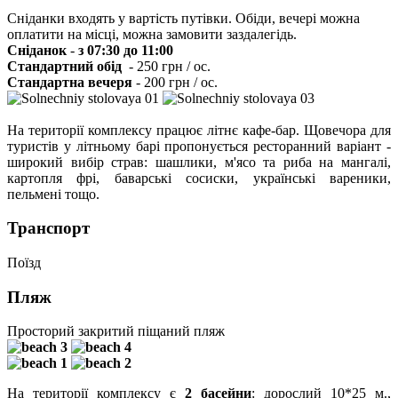
Сніданки входять у вартість путівки. Обіди, вечері можна
оплатити на місці, можна замовити заздалегідь.
Сніданок
-
з 07:30 до 11:00
Стандартний обід
- 250 грн / ос.
Стандартна вечеря
- 200 грн / ос.
На території комплексу працює літнє кафе-бар. Щовечора для
туристів у літньому барі пропонується ресторанний варіант -
широкий вибір страв: шашлики, м'ясо та риба на мангалі,
картопля фрі, баварські сосиски, українські вареники,
пельмені тощо.
Транспорт
Поїзд
Пляж
Просторий закритий піщаний пляж
На території комплексу є
2 басейни
: дорослий 10*25 м.,