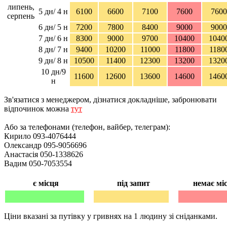
липень,
5 дн/ 4 н
6100
6600
7100
7600
7600
серпень
6 дн/ 5 н
7200
7800
8400
9000
9000
7 дн/ 6 н
8300
9000
9700
10400
1040
8 дн/ 7 н
9400
10200
11000
11800
1180
9 дн/ 8 н
10500
11400
12300
13200
1320
10 дн/9
11600
12600
13600
14600
1460
н
Зв'язатися з менеджером, дізнатися докладніше, забронювати
відпочинок можна
тут
Або за телефонами (телефон, вайбер, телеграм):
Кирило 093-4076444
Олександр 095-9056696
Анастасія 050-1338626
Вадим 050-7053554
є місця
під запит
немає мі
Ціни вказані за путівку у гривнях на 1 людину зі сніданками.