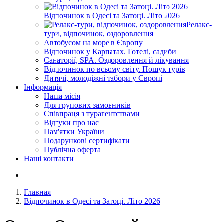
Відпочинок в Одесі та Затоці. Літо 2026
Релакс-
тури, відпочинок, оздоровлення
Автобусом на море в Європу
Відпочинок у Карпатах. Готелі, садиби
Санаторії, SPA. Оздоровлення й лікування
Відпочинок по всьому світу. Пошук турів
Дитячі, молодіжні табори у Європі
Інформація
Наша місія
Для групових замовників
Співпраця з турагентствами
Відгуки про нас
Пам'ятки України
Подарункові сертифікати
Публічна оферта
Наші контакти
Главная
Відпочинок в Одесі та Затоці. Літо 2026