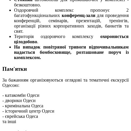
безкоштовно.
Оздоровчий комплекс пропонує 2
багатофункціональних
конференц-зали
для проведення
конференцій, семінарів, презентацій, тренінгів,
організації різних корпоративних заходів, банкетів та
свят.
Територія оздоровчого комплексу
охороняється
цілодобово
.
На випадок повітряної тривоги відпочивальникам
надається бомбосховище, розташоване поруч із
комплексом.
Пам'ятки
За бажанням організовуються оглядові та тематичні екскурсії
Одесою:
- катакомби Одеси
- дворики Одеси
- кримінальна Одеса
- історичний центр Одеси
- єврейська Одеса
та інші