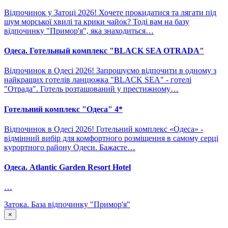
Відпочинок у Затоці 2026! Хочете прокидатися та лягати під
шум морської хвилі та крики чайок? Тоді вам на базу
відпочинку "Примор'я", яка знаходиться…
Одеса. Готельный комплекс "BLACK SEA OTRADA"
Відпочинок в Одесі 2026! Запрошуємо відпочити в одному з
найкращих готелів ланцюжка "BLACK SEA" - готелі
"Отрада". Готель розташований у престижному…
Готельний комплекс "Одеса" 4*
Відпочинок в Одесі 2026! Готельний комплекс «Одеса» -
відмінний вибір для комфортного розміщення в самому серці
курортного району Одеси. Бажаєте…
Одеса. Atlantic Garden Resort Hotel
…
Затока. База відпочинку "Примор'я"
×