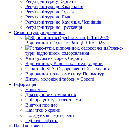
Регулярні тури у Карпати
Регулярні тури до Закарпаття
Регулярні тури до Одеси
Регулярні тури до Львова
Регулярні тури до Кам'янця, Чернівців
Регулярні тури до Трускавця
Сезонні тури, відпочинок
Відпочинок в Одесі та Затоці. Літо 2026
Релакс-
тури, відпочинок, оздоровлення
Автобусом на море в Європу
Відпочинок у Карпатах. Готелі, садиби
Санаторії, SPA. Оздоровлення й лікування
Відпочинок по всьому світу. Пошук турів
Дитячі, молодіжні табори у Європі
Інформація
Наша місія
Для групових замовників
Співпраця з турагентствами
Відгуки про нас
Пам'ятки України
Подарункові сертифікати
Публічна оферта
Наші контакти