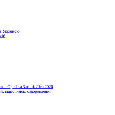
ів Україною
сіб
к в Одесі та Затоці. Літо 2026
ри, відпочинок, оздоровлення