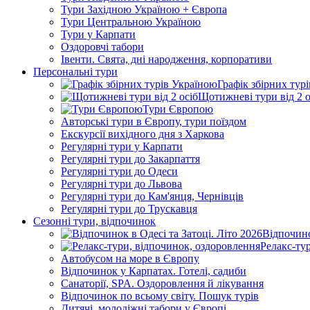
Тури Західною Україною + Європа
Тури Центральною Україною
Тури у Карпати
Оздоровчі табори
Івенти. Свята, дні народження, корпоративи
Персональні тури
Графік збірних тур
Щотижневі тури від 2 о
Тури Європою
Авторські тури в Європу, тури поїздом
Екскурсії вихідного дня з Харкова
Регулярні тури у Карпати
Регулярні тури до Закарпаття
Регулярні тури до Одеси
Регулярні тури до Львова
Регулярні тури до Кам'янця, Чернівців
Регулярні тури до Трускавця
Сезонні тури, відпочинок
Відпочино
Релакс-ту
Автобусом на море в Європу
Відпочинок у Карпатах. Готелі, садиби
Санаторії, SPA. Оздоровлення й лікування
Відпочинок по всьому світу. Пошук турів
Дитячі, молодіжні табори у Європі