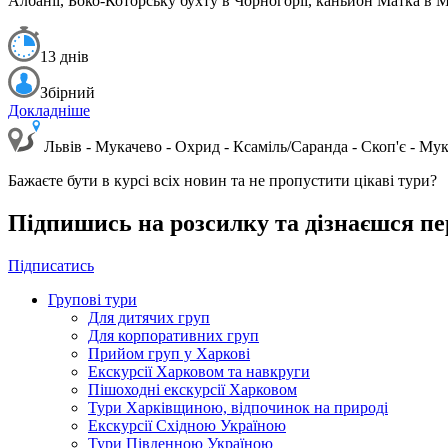
Албанії, Боко-Которську бухту в Чорногорії, каньйон Матка в М
13 днів
Збірний
Докладніше
Львів - Мукачево - Охрид - Ксаміль/Саранда - Скоп'є - Мук
Бажаєте бути в курсі всіх новин та не пропустити цікаві тури?
Підпишись на розсилку та дізнаєшся пе
Підписатись
Групові тури
Для дитячих груп
Для корпоративних груп
Прийом груп у Харкові
Екскурсії Харковом та навкруги
Пішоходні екскурсії Харковом
Тури Харківщиною, відпочинок на природі
Екскурсії Східною Україною
Тури Південною Україною