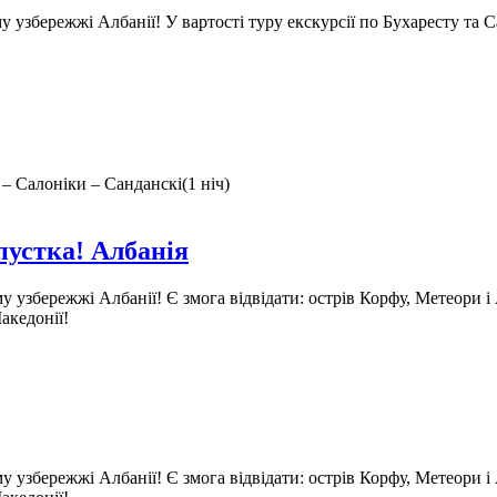
у узбережжі Албанії!
У вартості туру екскурсії по Бухаресту та С
 – Салоніки – Санданскі(1 ніч)
пустка! Албанія
му узбережжі Албанії!
Є змога відвідати: острів Корфу, Метеори і 
акедонії!
му узбережжі Албанії!
Є змога відвідати: острів Корфу, Метеори і 