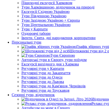
Пішоходні екскурсії Харковом
Тури Харківщиною, відпочинок на природі
Екскурсії Східною Україною
Тури Південною Україною
Тури Західною Україною + Європа
Тури Центральною Україною
Тури у Карпати
Оздоровчі табори
Івенти. Свята, дні народження, корпоративи
Персональні тури
Графік збірних тур
Щотижневі тури від 2 о
Тури Європою
Авторські тури в Європу, тури поїздом
Екскурсії вихідного дня з Харкова
Регулярні тури у Карпати
Регулярні тури до Закарпаття
Регулярні тури до Одеси
Регулярні тури до Львова
Регулярні тури до Кам'янця, Чернівців
Регулярні тури до Трускавця
Сезонні тури, відпочинок
Відпочино
Релакс-ту
Автобусом на море в Європу