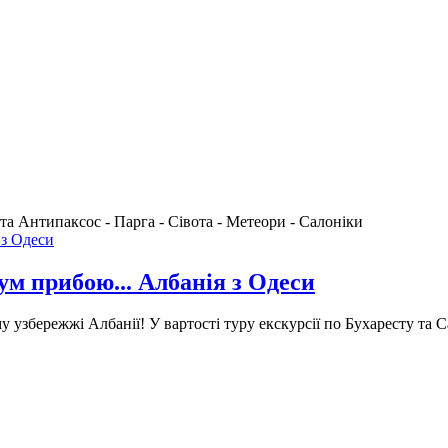
 та Антипаксос - Парга - Сівота - Метеори - Cалоніки
ум прибою... Албанія з Одеси
у узбережжі Албанії!
У вартості туру екскурсії по Бухаресту та С