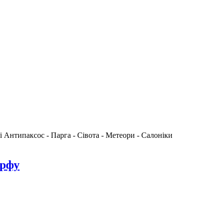
 і Антипаксос - Парга - Сівота - Метеори - Салоніки
орфу