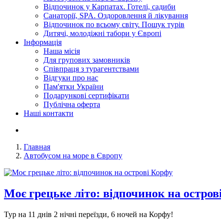
Відпочинок у Карпатах. Готелі, садиби
Санаторії, SPA. Оздоровлення й лікування
Відпочинок по всьому світу. Пошук турів
Дитячі, молодіжні табори у Європі
Інформація
Наша місія
Для групових замовників
Співпраця з турагентствами
Відгуки про нас
Пам'ятки України
Подарункові сертифікати
Публічна оферта
Наші контакти
Главная
Автобусом на море в Європу
Моє грецьке літо: відпочинок на остров
Тур на 11 днів 2 нічні переїзди, 6 ночей на Корфу!