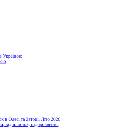
ів Україною
сіб
к в Одесі та Затоці. Літо 2026
ри, відпочинок, оздоровлення