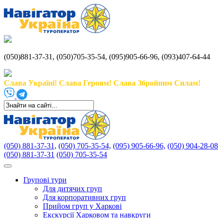
(050)881-37-31, (050)705-35-54, (095)905-66-96, (093)407-64-44
Слава Україні! Слава Героям! Слава Збройним Силам!
(050) 881-37-31,
(050) 705-35-54,
(095) 905-66-96,
(050) 904-28-08
(050) 881-37-31
(050) 705-35-54
Групові тури
Для дитячих груп
Для корпоративних груп
Прийом груп у Харкові
Екскурсії Харковом та навкруги