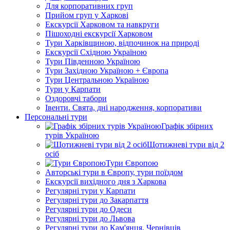
Для корпоративних груп
Прийом груп у Харкові
Екскурсії Харковом та навкруги
Пішоходні екскурсії Харковом
Тури Харківщиною, відпочинок на природі
Екскурсії Східною Україною
Тури Південною Україною
Тури Західною Україною + Європа
Тури Центральною Україною
Тури у Карпати
Оздоровчі табори
Івенти. Свята, дні народження, корпоративи
Персональні тури
Графік збірних
турів Україною
Щотижневі тури від 2
осіб
Тури Європою
Авторські тури в Європу, тури поїздом
Екскурсії вихідного дня з Харкова
Регулярні тури у Карпати
Регулярні тури до Закарпаття
Регулярні тури до Одеси
Регулярні тури до Львова
Регулярні тури до Кам'янця, Чернівців