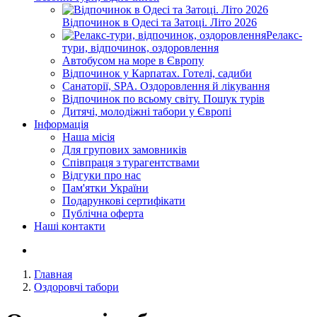
Відпочинок в Одесі та Затоці. Літо 2026
Релакс-
тури, відпочинок, оздоровлення
Автобусом на море в Європу
Відпочинок у Карпатах. Готелі, садиби
Санаторії, SPA. Оздоровлення й лікування
Відпочинок по всьому світу. Пошук турів
Дитячі, молодіжні табори у Європі
Інформація
Наша місія
Для групових замовників
Співпраця з турагентствами
Відгуки про нас
Пам'ятки України
Подарункові сертифікати
Публічна оферта
Наші контакти
Главная
Оздоровчі табори