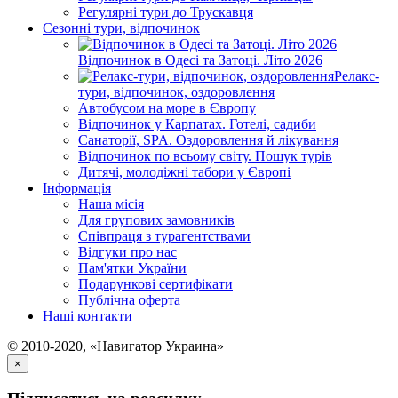
Регулярні тури до Трускавця
Сезонні тури, відпочинок
Відпочинок в Одесі та Затоці. Літо 2026
Релакс-
тури, відпочинок, оздоровлення
Автобусом на море в Європу
Відпочинок у Карпатах. Готелі, садиби
Санаторії, SPA. Оздоровлення й лікування
Відпочинок по всьому світу. Пошук турів
Дитячі, молодіжні табори у Європі
Інформація
Наша місія
Для групових замовників
Співпраця з турагентствами
Відгуки про нас
Пам'ятки України
Подарункові сертифікати
Публічна оферта
Наші контакти
© 2010-2020, «Навигатор Украина»
×