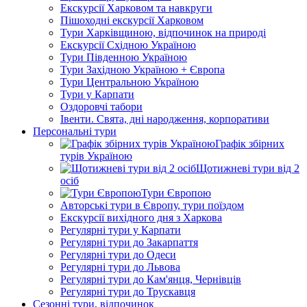
Екскурсії Харковом та навкруги
Пішоходні екскурсії Харковом
Тури Харківщиною, відпочинок на природі
Екскурсії Східною Україною
Тури Південною Україною
Тури Західною Україною + Європа
Тури Центральною Україною
Тури у Карпати
Оздоровчі табори
Івенти. Свята, дні народження, корпоративи
Персональні тури
Графік збірних
турів Україною
Щотижневі тури від 2
осіб
Тури Європою
Авторські тури в Європу, тури поїздом
Екскурсії вихідного дня з Харкова
Регулярні тури у Карпати
Регулярні тури до Закарпаття
Регулярні тури до Одеси
Регулярні тури до Львова
Регулярні тури до Кам'янця, Чернівців
Регулярні тури до Трускавця
Сезонні тури, відпочинок