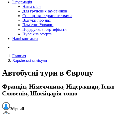
Інформація
Наша місія
Для групових замовників
Співпраця з турагентствами
Відгуки про нас
Пам'ятки України
Подарункові сертифікати
Публічна оферта
Наші контакти
Главная
Харківські канікули
Автобусні тури в Європу
Франція, Німеччнина, Нідерланди, Іспан
Словенія, Швейцарія тощо
Збірний