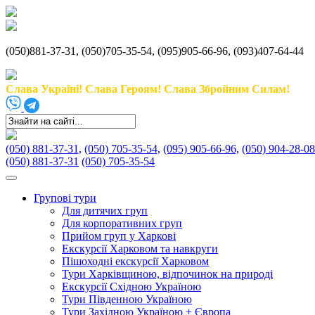
(050)881-37-31, (050)705-35-54, (095)905-66-96, (093)407-64-44
Слава Україні! Слава Героям! Слава Збройним Силам!
(050) 881-37-31,
(050) 705-35-54,
(095) 905-66-96,
(050) 904-28-08
(050) 881-37-31
(050) 705-35-54
Групові тури
Для дитячих груп
Для корпоративних груп
Прийом груп у Харкові
Екскурсії Харковом та навкруги
Пішоходні екскурсії Харковом
Тури Харківщиною, відпочинок на природі
Екскурсії Східною Україною
Тури Південною Україною
Тури Західною Україною + Європа