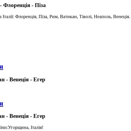
 - Флоренція - Піза
 Італії: Флоренція, Піза, Рим, Ватикан, Тіволі, Неаполь, Венеція.
я
н - Венеція - Егер
я
н - Венеція - Егер
їни:
Угорщина, Італія!