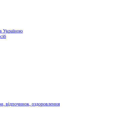
ів Україною
сіб
ри, відпочинок, оздоровлення