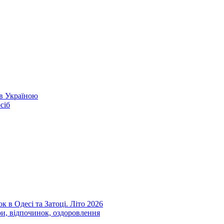
ів Україною
сіб
к в Одесі та Затоці. Літо 2026
ри, відпочинок, оздоровлення