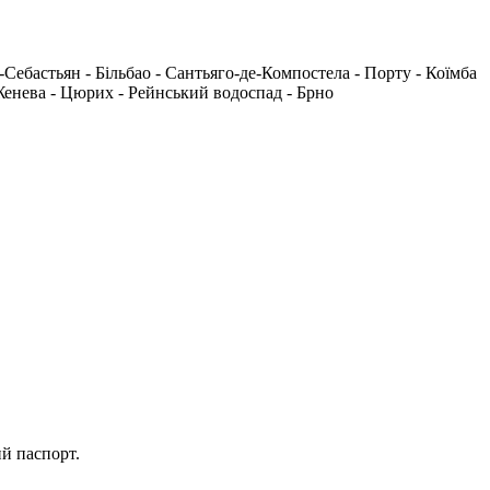
Себастьян - Більбао - Сантьяго-де-Компостела - Порту - Коїмба
- Женева - Цюрих - Рейнський водоспад - Брно
ий паспорт.