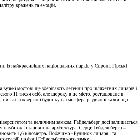
палітру вражень та емоцій.
ин із найкрасивіших національних парків у Європі. Гірські
 а вузькі мостові ще зберігають легенди про шляхетних лицарів і
ього 11 тисяч осіб, але щороку в це місто, розташоване в
 низькі фахверкові будинку і атмосфера різдвяної казки, що
ніверситетом та величним замком, Гайдельберг досі залишається
іч пам'яток і старовинна архітектура. Серце Гейдельберга –
ановить 1,6 кілометра. Побачимо «Будинок лицаря» та
тографій на фоні Гейдельберзького замку.