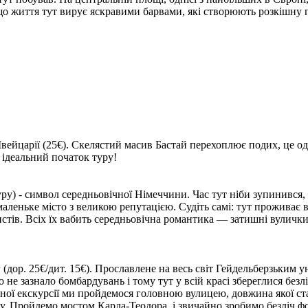
, що життя тут вирує яскравими барвами, які створюють розкішну 
вейцарії
(25€)
. Скелястий масив Бастай перехоплює подих, це од
ідеальний початок туру!
уру) - символ середньовічної Німеччини. Час тут ніби зупинився,
леньке місто з великою репутацією. Судіть самі: тут проживає вс
тів. Всіх їх вабить середньовічна романтика — затишні вулички,
г
(дор. 25€/дит. 15€)
. Прославлене на весь світ Гейдельберзьким у
не зазнало бомбардувань і тому тут у всій красі збереглися безл
ної екскурсії ми пройдемося головною вулицею, довжина якої ст
у. Пройдемо мостом Карла-Теодора, і звичайно зробимо безліч фо