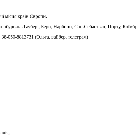
і місця країн Європи.
отенбург-на-Таубері, Берн, Нарбонн, Сан-Себастьян, Порту, Коїмб
38-050-8813731 (Ольга, вайбер, телеграм)
алія,