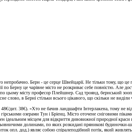
сто непробачно. Берн - це серце Швейцарії. Не тільки тому, що ц
ї по Берну це чарівне місто не розкриває себе повністю. Але дос
див по цьому місту професор Плейшнер. Сад троянд, бернський зо
не слово, в Берні стільки всього цікавого, що скільки не виділи ч
 48€/дит. 38€)
. «Хто не бачив ландшафти Інтерлакена, тому не в
 гірськими озерами Тун і Бріенц. Місто оточене сніговими пікам
кен ідеальним місцем для відкриття дивовижної природної кра
льовничими долинами, по яких розкидані пряникові будиночки-шал
к опл. дод.) являє собою спіралеподібний потік, який живлять 