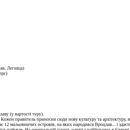
ав, Легніца)
ерг)
цлаву
(у вартості туру).
. Кожен правитель приносив сюди нову культуру та архітектуру, я
 12 мальовничих островів, на яких народився Вроцлав... і здаєть
тут побував. На центральній площі, однієї з найбільших в Європі