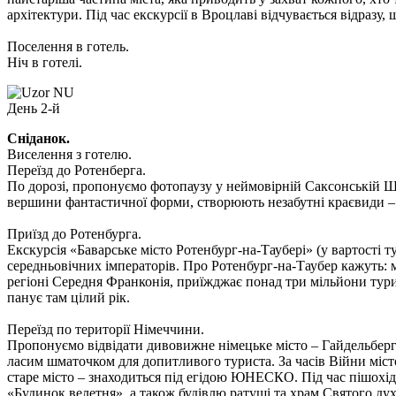
архітектури. Під час екскурсії в Вроцлаві відчувається відразу
Поселення в готель.
Ніч в готелі.
День 2-й
Сніданок.
Виселення з готелю.
Переїзд до Ротенберга.
По дорозі, пропонуємо фотопаузу у неймовірній Саксонській Ш
вершини фантастичної форми, створюють незабутні краєвиди – 
Приїзд до Ротенбурга.
Екскурсія «Баварське місто Ротенбург-на-Таубері»
(у вартості т
середньовічних імператорів. Про Ротенбург-на-Таубер кажуть: ма
регіоні Середня Франконія, приїжджає понад три мільйони турис
панує там цілий рік.
Переїзд по території Німеччини.
Пропонуємо відвідати дивовижне німецьке місто – Гайдельбер
ласим шматочком для допитливого туриста. За часів Війни місто 
старе місто – знаходиться під егідою ЮНЕСКО. Під час пішохід
«Будинок велетня», а також будівлю ратуші та храм Святого дух