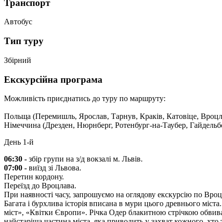
Транспорт
Автобус
Тип туру
Збірний
Екскурсійна програма
Можливість приєднатись до туру по маршруту:
Польща (Перемишль, Ярослав, Тарнув, Краків, Катовіце, Вроцл
Німеччина (Дрезден, Нюрнберг, Ротенбург-на-Таубер, Гайдельб
День 1-й
06:30 -
збір групи на з/д вокзалі м. Львів.
07:00 -
виїзд зі Львова.
Перетин кордону.
Переїзд до Вроцлава.
При наявності часу, запрошуємо на оглядову екскурсію по Вро
Багата і бурхлива історія вписана в мури цього древнього міста
міст», «Квітки Європи». Річка Одер блакитною стрічкою обвиває
найстаріша частина міста, яка приводить у захват кожного, хто 