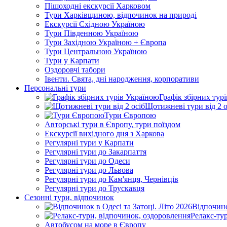
Пішоходні екскурсії Харковом
Тури Харківщиною, відпочинок на природі
Екскурсії Східною Україною
Тури Південною Україною
Тури Західною Україною + Європа
Тури Центральною Україною
Тури у Карпати
Оздоровчі табори
Івенти. Свята, дні народження, корпоративи
Персональні тури
Графік збірних тур
Щотижневі тури від 2 о
Тури Європою
Авторські тури в Європу, тури поїздом
Екскурсії вихідного дня з Харкова
Регулярні тури у Карпати
Регулярні тури до Закарпаття
Регулярні тури до Одеси
Регулярні тури до Львова
Регулярні тури до Кам'янця, Чернівців
Регулярні тури до Трускавця
Сезонні тури, відпочинок
Відпочино
Релакс-ту
Автобусом на море в Європу