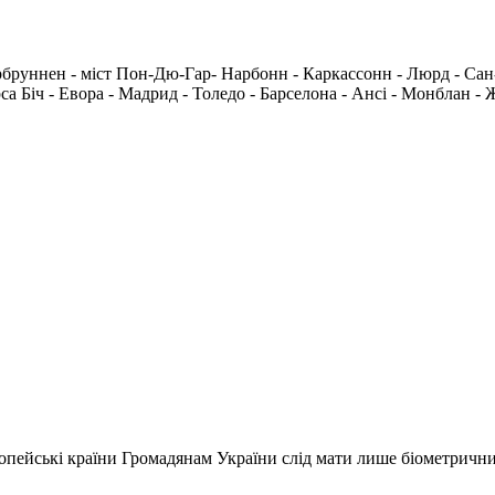
рбруннен - міст Пон-Дю-Гар- Нарбонн - Каркассонн - Люрд - Сан-
рса Біч - Евора - Мадрид - Толедо - Барселона - Ансі - Монблан 
вропейські країни Громадянам України слід мати лише біометричн