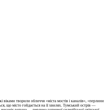
кі віками творили обличчя «міста мостів і каналів», «перлини
ся, що місто гойдається на її хвилях. Тумський острів —
, височіє ратуша — перлина готичної силезійської світської