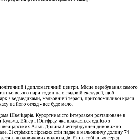
е політичний і дипломатичний центри. Місце перебування самого
татньо всього пари годин на оглядовій екскурсії, щоб
опарк з ведмедиками, мальовничі тераси, приголомшливої краси
асу на його огляд - все буде мало.
ідома Швейцарія. Курортне місто Інтерлакен розташоване в
и Кульма, Ейгер і Юнгфрау, яка вважається однією з
си швейцарських Альп. Долина Лаутербруннен дивовижно
е. Зі стрімких гірських стін падає в мальовничу долину 74
десять льодовикових водоспадів, б'ють собі шлях серед