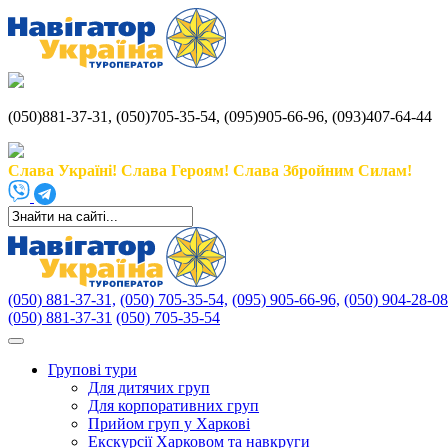
(050)881-37-31, (050)705-35-54, (095)905-66-96, (093)407-64-44
Слава Україні! Слава Героям! Слава Збройним Силам!
(050) 881-37-31,
(050) 705-35-54,
(095) 905-66-96,
(050) 904-28-08
(050) 881-37-31
(050) 705-35-54
Групові тури
Для дитячих груп
Для корпоративних груп
Прийом груп у Харкові
Екскурсії Харковом та навкруги