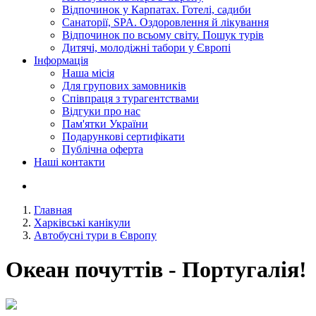
Відпочинок у Карпатах. Готелі, садиби
Санаторії, SPA. Оздоровлення й лікування
Відпочинок по всьому світу. Пошук турів
Дитячі, молодіжні табори у Європі
Інформація
Наша місія
Для групових замовників
Співпраця з турагентствами
Відгуки про нас
Пам'ятки України
Подарункові сертифікати
Публічна оферта
Наші контакти
Главная
Харківські канікули
Автобусні тури в Європу
Океан почуттів - Португалія!