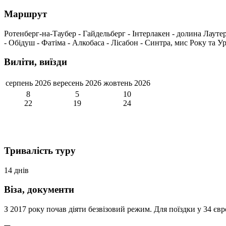
Маршрут
Ротенберг-на-Таубер - Гайдельберг - Інтерлакен - долина Лауте
- Обідуш - Фатіма - Алкобаса - Лісабон - Синтра, мис Року та У
Виліти, виїзди
серпень 2026
вересень 2026
жовтень 2026
8
5
10
22
19
24
Тривалість туру
14 днів
Віза, документи
З 2017 року почав діяти безвізовий режим. Для поїздки у 34 є