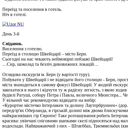
Переїзд та поселення в готель.
Ніч в готелі.
День 3-й
Сніданок.
Виселення з готелю.
Переїзд в столицю Швейцарії – місто Берн.
Сьогодні на нас чекають неймовірні пейзажі Швейцарії!
…Сир, шоколад та безліч дивовижних локацій…
Оглядова екскурсія м. Берн
(у вартості туру).
Побувати у Швейцарії і не відвідати його столицю - Берн, про
міста знаходиться в самому фокусі Швейцарії. У жодній екскурсі
закохатися в нього і відчути ту ж радісну легкість, з якою хо
будівлі Ратуші, собору Петра і Павла, величного Мюнстера... Чес
У вільний час рекомендуємо відвідати на вибір:
«Курортне містечко Інтерлакен та долину Лаутербруннен»
(дор.
передгір'ях Оберланда, в гірській долині між двома блискучими
найкрасивіших гір Європи! Таке розташування робить Інтерла
красива: увінчані сніговими шапками скелі підносяться над ма
водоспади. Найвражаючий з них – Штауббах, Трюммельбах (квито