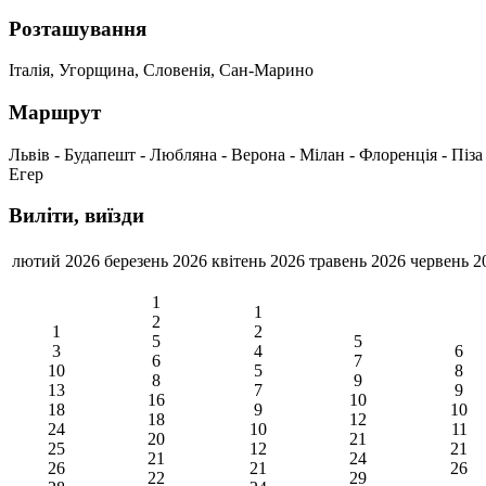
Розташування
Італія, Угорщина, Словенія, Сан-Марино
Маршрут
Львів - Будапешт - Любляна - Верона - Мілан - Флоренція - Піза -
Егер
Виліти, виїзди
лютий 2026
березень 2026
квітень 2026
травень 2026
червень 2
1
1
2
1
2
5
5
3
4
6
6
7
10
5
8
8
9
13
7
9
16
10
18
9
10
18
12
24
10
11
20
21
25
12
21
21
24
26
21
26
22
29