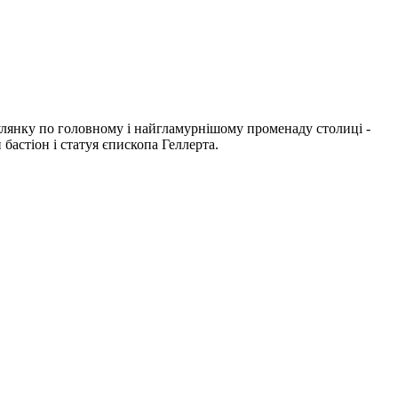
улянку по головному і найгламурнішому променаду столиці -
бастіон і статуя єпископа Геллерта.