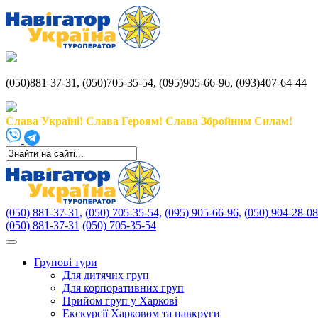
(050)881-37-31, (050)705-35-54, (095)905-66-96, (093)407-64-44
Слава Україні! Слава Героям! Слава Збройним Силам!
(050) 881-37-31,
(050) 705-35-54,
(095) 905-66-96,
(050) 904-28-08
(050) 881-37-31
(050) 705-35-54
Групові тури
Для дитячих груп
Для корпоративних груп
Прийом груп у Харкові
Екскурсії Харковом та навкруги