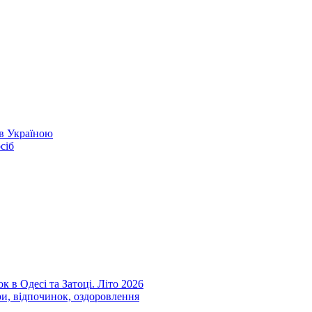
ів Україною
сіб
к в Одесі та Затоці. Літо 2026
ри, відпочинок, оздоровлення