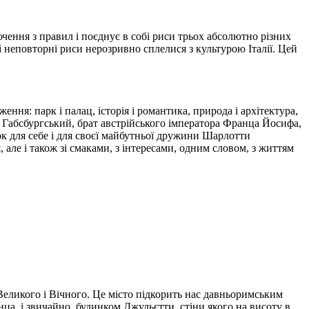
ючення з правил і поєднує в собі риси трьох абсолютно різних
ці неповторні риси нерозривно сплелися з культурою Італії. Цей
ння: парк і палац, історія і романтика, природа і архітектура,
іан Габсбургський, брат австрійського імператора Франца Йосифа,
мок для себе і для своєї майбутньої дружини Шарлотти
 але і також зі смаками, з інтересами, одним словом, з життям
Великого і Вічного. Це місто підкорить нас давньоримським
ца, і звичайно, будинком Джульєтти, стіни якого на висоту в