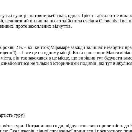
 вузькі вулиці і натовпи жебраків, однак Трієст - абсолютне викл
ії, величезний вплив на нього здійснила сусідня Словенія, і всі 
чливих, проте захоплених відчуттів.
2 років: 21€ + вх. квиток)
Мірамаре
завжди залишає незабутнє враже
резиденції) ... і все це на одному місці! Коли ерцгерцог Максиміл
д міста, він так закохався в це місце, що вирішив тут будувати за
ознайомитися не тільки з історичними подіями, які тут відбулися,
ртість туру)
ї архітектури. Потрапивши сюди, відчуваєш свою причетність до 
ецею Скаліджерів, гідної справжньої принцеси і прекрасного прин