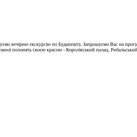
нуємо вечірню екскурсію по Будапешту. Запрошуємо Вас на прог
режної полонять своєю красою - Королівський палац, Рибальський 