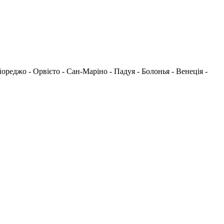
ьйореджо - Орвієто - Сан-Маріно - Падуя - Болонья - Венеція -