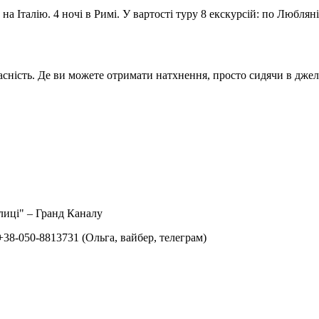
а Італію. 4 ночі в Римі. У в
артості туру 8 екскурсій:
по Любляні,
сність. Де ви можете отримати натхнення, просто сидячи в джелат
улиці" –
Гранд Каналу
38-050-8813731 (Ольга, вайбер, телеграм)