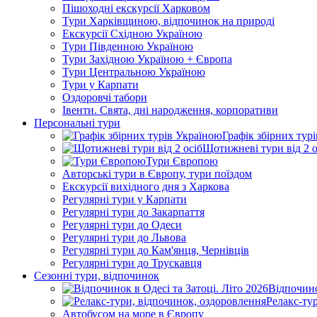
Пішоходні екскурсії Харковом
Тури Харківщиною, відпочинок на природі
Екскурсії Східною Україною
Тури Південною Україною
Тури Західною Україною + Європа
Тури Центральною Україною
Тури у Карпати
Оздоровчі табори
Івенти. Свята, дні народження, корпоративи
Персональні тури
Графік збірних тур
Щотижневі тури від 2 о
Тури Європою
Авторські тури в Європу, тури поїздом
Екскурсії вихідного дня з Харкова
Регулярні тури у Карпати
Регулярні тури до Закарпаття
Регулярні тури до Одеси
Регулярні тури до Львова
Регулярні тури до Кам'янця, Чернівців
Регулярні тури до Трускавця
Сезонні тури, відпочинок
Відпочино
Релакс-ту
Автобусом на море в Європу