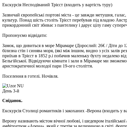
Екскурсія Несподіваний Трієст
(входить у вартість туру)
Зазвичай європейські портові міста - це завжди метушня, галас,
культур. Понад шість століть Трієст перебував під владою Австр
прикордонний світ збиває з пантелику і дарує цілу гаму супере
Пропонуємо відвідати:
Замок, що дивиться в море Мірамаре
(Дорослий: 26€ / Діти до 1
білизна стін і синява моря, (які між іншим, видно з усіх залів 
приїхав в Трієст в 1852 р.і побачив маленьку бухту недалеко ві
Бельгійської. Відвідуючи кімнати і зали в Мірамаре ми зможемо 
аристократичної молодої пари 19-ого століття.
Поселення в готелі. Ночівля.
День 3-й
Сніданок.
Екскурсія Столиці романтиків і закоханих -Верона
(входить у ва
Верону називають містом вічної любові, і шедевром італійсько
амфітеатром «Арена», який є третім за величиною в світі, форт