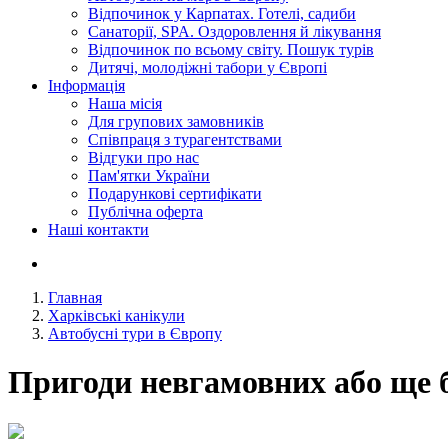
Відпочинок у Карпатах. Готелі, садиби
Санаторії, SPA. Оздоровлення й лікування
Відпочинок по всьому світу. Пошук турів
Дитячі, молодіжні табори у Європі
Інформація
Наша місія
Для групових замовників
Співпраця з турагентствами
Відгуки про нас
Пам'ятки України
Подарункові сертифікати
Публічна оферта
Наші контакти
Главная
Харківські канікули
Автобусні тури в Європу
Пригоди невгамовних або ще 