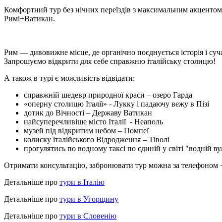
Комфортний тур без нічних переїздів
з максимальним акцентом н
Римі+Ватикан.
Рим — дивовижне місце, де органічно поєднується історія і суча
Запрошуємо відкрити для себе справжню італійську столицю!
А також в турі є можливість відвідати:
справжній шедевр природної краси –
озеро Гарда
«оперну столицю Італії» -
Лукку і падаючу вежу в Пізі
дотик до Вічності –
Державу Ватикан
найсуперечливіше місто Італії -
Неаполь
музей під відкритим небом –
Помпеї
колиску італійського Відродження –
Тіволі
прогулятись по водному таксі по єдиній у світі "водній в
Отримати консультацію, забронювати тур можна за телефоном +
Детальніше про
тури в Італію
Детальніше про
тури в Угорщину
Детальніше про
тури в Словенію