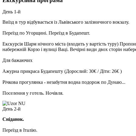
Екскурсійна програма
День 1-й
Виїзд в тур відбувається із Львівського залізничного вокзалу.
Переїзд по Угорщині. Переїзд в Будапешт.
Екскурсія Шарм нічного міста
(входить у вартість туру) Пропо
набережній Корзо і вулиці Ваці. Вечірні види двох сторін набе
Для бажаючих
Ажурна прикраса Будапешту
(Дорослий: 30€ / Діти: 26€ )
Річкова прогулянка
-
незабутня водна подорож по Дунаю...
Поселення у готель. Ночівля.
День 2-й
Сніданок.
Переїзд в Італію.