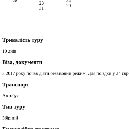
28
24
23
29
31
Тривалість туру
10 днів
Віза, документи
З 2017 року почав діяти безвізовий режим. Для поїздки у 34 є
Транспорт
Автобус
Тип туру
Збірний