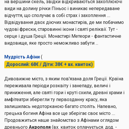
на вершини скель, звідки відкриваються захоплюючі
види на долину річки Піньос і виникає непередаване
відчуття, що сполучає в собі страх і захоплення ....
Відвідування двох діючих монастирів, де ми побачимо
чудові фрески, старовинні ікони і святі реліквії. Тут -
серце і душа Греції. Монастирі Метеори - фантастичне
видовище, яке просто неможливо забути ...
Мудрість Афіни
(
Дорослий: 68€ / Діти: 38€ + вх. квиток)
Дивовижне місто, з яким пов'язана доля Греції. Країна
переживала періоди розквіту і занепаду, величі і
приниження, але святі гори і круті схили, древні храми і
амфітеатри зберегли ту первозданну красу, яка
залишилась недоторканою багато століть. Напевно,
грецька богиня Афіна все ще зберігає своє місто ....
Продовжиться наше знайомство з Афінами оглядом
древнього
Акрополя
(вх. квиток оплачується. дод. -