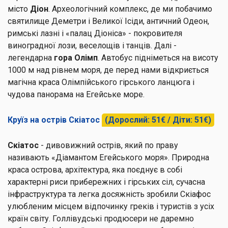
місто
Діон
. Археологічний комплекс, де ми побачимо
святилище Деметри і Великої Ісіди, античний Одеон,
римські лазні і «палац Діоніса» - покровителя
виноградної лози, веселощів і танців. Далі -
легендарна
гора Олімп
. Автобус підніметься на висоту
1000 м над рівнем моря, де перед нами відкриється
магічна краса Олімпійського гірського ланцюга і
чудова панорама на Егейське море.
Круїз на острів Скіатос
(Дорослий: 51€ / Діти: 51€)
Скіатос
- дивовижний острів, який по праву
називають «Діамантом Егейського моря». Природна
краса острова, архітектура, яка поєднує в собі
характерні риси прибережних і гірських сіл, сучасна
інфраструктура та легка досяжність зробили Скіафос
улюбленим місцем відпочинку греків і туристів з усіх
країн світу. Голлівудські продюсери не даремно