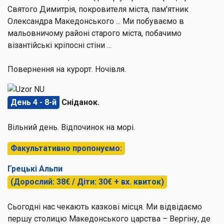
Святого Димитрія, покровителя міста, пам'ятник
Олександра Македонського ... Ми побуваємо в
мальовничому районі старого міста, побачимо
візантійські кріпосні стіни ...
Повернення на курорт. Ночівля.
День 4 - 8-й
Сніданок.
Вільний день. Відпочинок на морі.
Факультативно пропонуємо:
Грецькі Альпи
(Дорослий: 38€ / Діти: 30€ + вх. квиток)
Сьогодні нас чекають казкові місця. Ми відвідаємо
першу столицю Македонського царства –
Вергіну
, де