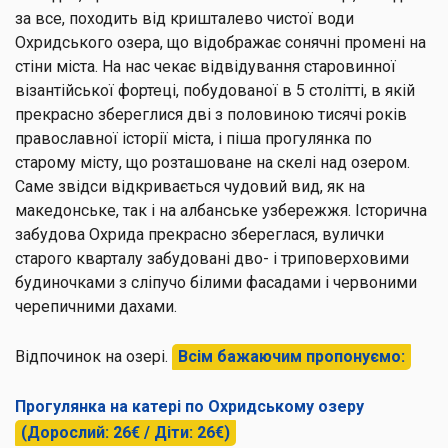
за все, походить від кришталево чистої води
Охридського озера, що відображає сонячні промені на
стіни міста. На нас чекає відвідування старовинної
візантійської фортеці, побудованої в 5 столітті, в якій
прекрасно збереглися дві з половиною тисячі років
православної історії міста, і піша прогулянка по
старому місту, що розташоване на скелі над озером.
Саме звідси відкривається чудовий вид, як на
македонське, так і на албанське узбережжя. Історична
забудова Охрида прекрасно збереглася, вулички
старого кварталу забудовані дво- і триповерховими
будиночками з сліпучо білими фасадами і червоними
черепичними дахами.
Відпочинок на озері.
Всім бажаючим пропонуємо:
Прогулянка на катері по Охридському озеру
(Дорослий: 26€ / Діти: 26€)