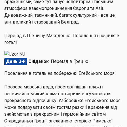
враженнями, саме тут панує неповторна і таємнича
атмосфера взаємопроникнення Європи та Азії.
Дивовижний, таємничий, багатокультурний - все це
він, великий і стародавній Белград...
Переїзд в Північну Македонію. Поселення і ночівля в
готелі.
День 3-й
Сніданок
. Переїзд в Грецію.
Поселення в готель на побережжі Егейського моря.
Прозора морська вода, просторі піщані пляжі і
незвичайно м'який клімат створили всі умови для
прекрасного відпочинку. Узбережжя Егейського моря
може подарувати своїм гостям разючі враження від
знайомства з прекрасним і гармонійним світом
Стародавньої Греції, зі славною історією Римської