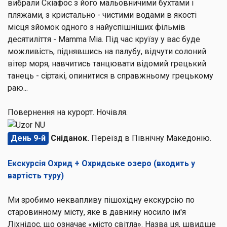
вибрали Скіафос з його мальовничими бухтами і
пляжами, з кристально - чистими водами в якості
місця зйомок одного з найуспішніших фільмів
десятиліття - Mamma Mia. Під час круїзу у вас буде
можливість, піднявшись на палубу, відчути солоний
вітер моря, навчитись танцювати відомий грецький
танець - сіртакі, опинитися в справжньому грецькому
раю...
Повернення на курорт. Ночівля.
День 9-й
Сніданок.
Переїзд в Північну Македонію.
Екскурсія Охрид + Охридське озеро (входить у
вартість туру)
Ми зробимо неквапливу пішохідну екскурсію по
старовинному місту, яке в давнину носило ім'я
Ліхнідос, що означає «місто світла». Назва ця, швидше