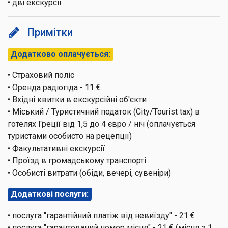
• дві екскурсії
Примітки
Додатково оплачується:
• Страховий поліс
• Оренда радіогіда - 11 €
• Вхідні квитки в екскурсійні об'єкти
• Міський / Туристичний податок (City/Tourist tax) в
готелях Греції від 1,5 до 4 євро / ніч (оплачується
туристами особисто на рецепції)
• Факультативні екскурсії
• Проїзд в громадському транспорті
• Особисті витрати (обіди, вечері, сувеніри)
Додаткові послуги:
• послуга "гарантійний платіж від невиїзду" - 21 €
• послуга "гарантований номер місця" - 21 € (місця з 1