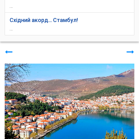
…
Східний акорд... Стамбул!
…