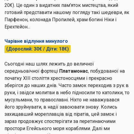
20€). Це один з видатних пам'яток мистецтва, який
готовий представити нашому погляду такі шедеври, як
Парфенон, колонада Пропилей, храм богині Ніки і
Ерехтейон...
Чарівне відлуння минулого
(Дорослий: 30€ / Діти: 18€)
Сьогодні наш шлях лежить до величної
середньовічної фортеці
Платамонас
, побудованої на
початку ХІІІ століття хрестоносцями і прекрасно
зберігся до наших днів. Часто замок переходив з рук в
руки, і звідси молитви в небо підносили то католики, то
мусульмани, то православні. Ніхто не наважувався
його зруйнувати, в надії завоювати знову. Колись
захищавший мореплавців від піратів, цей замок і
зараз продовжує спостерігати за перетинаючими
простори Егейського моря кораблями. Далі ми