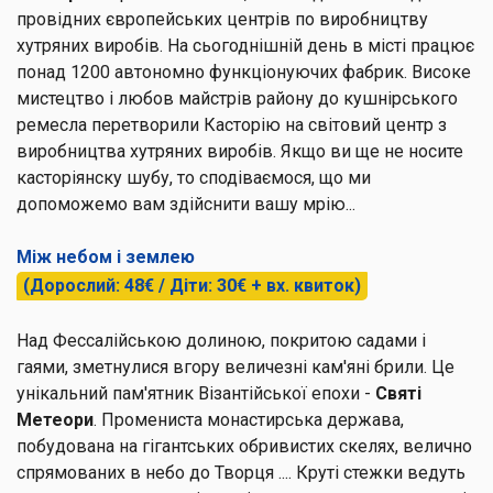
провідних європейських центрів по виробництву
хутряних виробів. На сьогоднішній день в місті працює
понад 1200 автономно функціонуючих фабрик. Високе
мистецтво і любов майстрів району до кушнірського
ремесла перетворили Касторію на світовий центр з
виробництва хутряних виробів. Якщо ви ще не носите
касторіянску шубу, то сподіваємося, що ми
допоможемо вам здійснити вашу мрію...
Між небом і землею
(Дорослий: 48€ / Діти: 30€ + вх. квиток)
Над Фессалійською долиною, покритою садами і
гаями, зметнулися вгору величезні кам'яні брили. Це
унікальний пам'ятник Візантійської епохи -
Святі
Метеори
. Промениста монастирська держава,
побудована на гігантських обривистих скелях, велично
спрямованих в небо до Творця .... Круті стежки ведуть