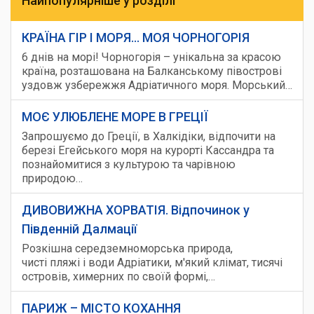
Найпопулярніше у розділі
КРАЇНА ГІР І МОРЯ... МОЯ ЧОРНОГОРІЯ
6 днів на морі! Чорногорія – унікальна за красою
країна, розташована на Балканському півострові
уздовж узбережжя Адріатичного моря. Морський…
МОЄ УЛЮБЛЕНЕ МОРЕ В ГРЕЦІЇ
Запрошуємо до Греції, в Халкідіки, відпочити на
березі Егейського моря на курорті Кассандра та
познайомитися з культурою та чарівною
природою…
ДИВОВИЖНА ХОРВАТІЯ. Відпочинок у
Південній Далмації
Розкішна середземноморська природа,
чисті пляжі і води Адріатики, м'який клімат, тисячі
островів, химерних по своїй формі,…
ПАРИЖ – МІСТО КОХАННЯ