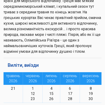
країн для морського відпочинку. Греція має м'який
середземноморський клімат, і купальний сезон тут
триває з середини травня по кінець жовтня. На
грецьких курортах Вас чекає привітний прийом, смачна
кухня, широкі можливості для активного відпочинку,
велика різноманітність екскурсій ... і просто красива
природа, ласкаве море і чисті пляжі. Пієрія, або як її ще
називають, Олімпійська Рів'єра - це один з
наймальовничіших куточків Греції, який пропонує
відмінні умови для відпочинку душею і тілом.
Виліти, виїзди
травень
червень
липень
серпень
вересень
2026
2026
2026
2026
2026
21
1
4
6
8
12
15
17
19
23
26
28
30