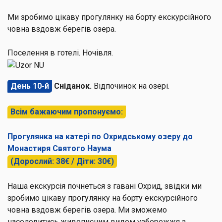
Ми зробимо цікаву прогулянку на борту екскурсійного
човна вздовж берегів озера.
Поселення в готелі. Ночівля.
День 10-й
Сніданок.
Відпочинок на озері.
Всім бажаючим пропонуємо:
Прогулянка на катері по Охридському озеру до
Монастиря Святого Наума
(Дорослий: 38€ / Діти: 30€)
Наша екскурсія почнеться з гавані Охрид, звідки ми
зробимо цікаву прогулянку на борту екскурсійного
човна вздовж берегів озера. Ми зможемо
насолодитись живописним видом узбережжя з