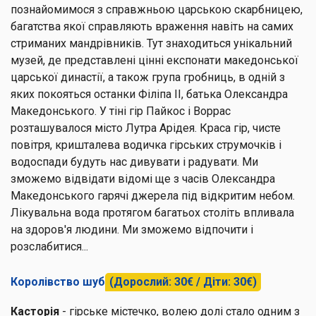
познайомимося з справжньою царською скарбницею,
багатства якої справляють враження навіть на самих
стриманих мандрівників. Тут знаходиться унікальний
музей, де представлені цінні експонати македонської
царської династії, а також група гробниць, в одній з
яких покояться останки Філіпа II, батька Олександра
Македонського. У тіні гір Пайкос і Воррас
розташувалося місто
Лутра Арідея
. Краса гір, чисте
повітря, кришталева водичка гірських струмочків і
водоспади будуть нас дивувати і радувати. Ми
зможемо відвідати відомі ще з часів Олександра
Македонського гарячі джерела під відкритим небом.
Лікувальна вода протягом багатьох століть впливала
на здоров'я людини. Ми зможемо відпочити і
розслабитися...
Королівство шуб
(Дорослий: 30€ / Діти: 30€)
Касторія
- гірське містечко, волею долі стало одним з