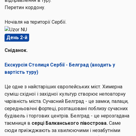
відправлення в тур).
Перетин кордону.
Ночівля на території Сербії.
День 2-й
Сніданок.
Екскурсія Столиця Сербії - Белград (входить у
вартість туру)
Це одне з найстаріших європейських міст. Химерна
суміш східної і західної культур створює неповторну
чарівність міста. Сучасний Белград - це замки, палаци,
середньовічні фортеці, розташовані поблизу сучасних
будівель і торгових центрів. Белград - це нерозгадана
таємниця в
серці Балканського півострова.
Саме
сюди приїжджають за хвилюючими і незабутніми