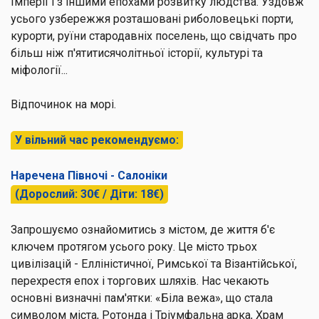
Імперії і з іншими епохами розвитку людства. Уздовж
усього узбережжя розташовані риболовецькі порти,
курорти, руїни стародавніх поселень, що свідчать про
більш ніж п'ятитисячолітньої історії, культурі та
міфології...
Відпочинок на морі.
У вільний час рекомендуємо:
Наречена Півночі - Салоніки
(Дорослий: 30€ / Діти: 18€)
Запрошуємо ознайомитись з містом, де життя б'є
ключем протягом усього року. Це місто трьох
цивілізацій - Елліністичної, Римської та Візантійської,
перехрестя епох і торгових шляхів. Нас чекають
основні визначні пам'ятки: «Біла вежа», що стала
символом міста, Ротонда і Тріумфальна арка, Храм