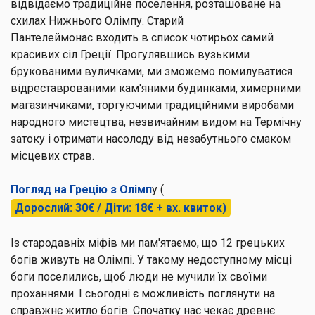
відвідаємо традиційне поселення, розташоване на
схилах Нижнього Олімпу.
Старий
Пантелеймонас
входить в список чотирьох самий
красивих сіл Греції. Прогулявшись вузькими
брукованими вуличками, ми зможемо помилуватися
відреставрованими кам'яними будинками, химерними
магазинчиками, торгуючими традиційними виробами
народного мистецтва, незвичайним видом на Термічну
затоку і отримати насолоду від незабутнього смаком
місцевих страв.
Погляд на Грецію з Олімп
у (
Дорослий: 30€ / Діти: 18€ + вх. квиток)
Із стародавніх міфів ми пам'ятаємо, що 12 грецьких
богів живуть на Олімпі. У такому недоступному місці
боги поселились, щоб люди не мучили їх своїми
проханнями. І сьогодні є можливість поглянути на
справжнє житло богів. Спочатку нас чекає древнє