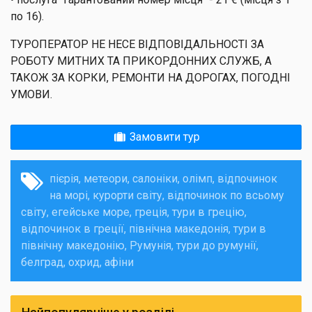
по 16).
ТУРОПЕРАТОР НЕ НЕСЕ ВІДПОВІДАЛЬНОСТІ ЗА
РОБОТУ МИТНИХ ТА ПРИКОРДОННИХ СЛУЖБ, А
ТАКОЖ ЗА КОРКИ, РЕМОНТИ НА ДОРОГАХ, ПОГОДНІ
УМОВИ.
Замовити тур
пієрія
метеори
салоніки
олімп
відпочинок
на морі
курорти світу
відпочинок по всьому
світу
егейське море
греція
тури в грецію
відпочинок в греції
північна македонія
тури в
північну македонію
Румунія
тури до румунії
белград
охрид
афіни