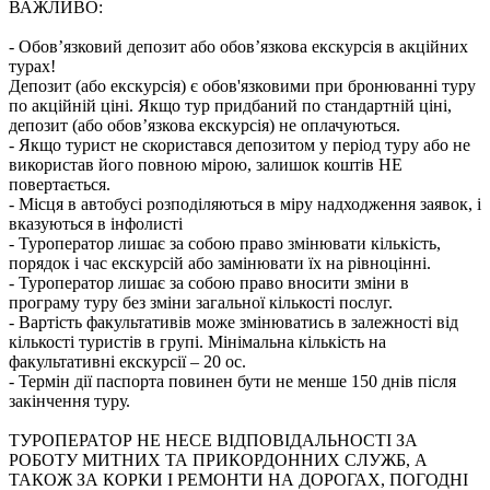
ВАЖЛИВО:
- Обов’язковий депозит або обов’язкова екскурсія в акційних
турах!
Депозит (або екскурсія) є обов'язковими при бронюванні туру
по акційній ціні. Якщо тур придбаний по стандартній ціні,
депозит (або обов’язкова екскурсія) не оплачуються.
- Якщо турист не скористався депозитом у період туру або не
використав його повною мірою, залишок коштів НЕ
повертається.
- Місця в автобусі розподіляються в міру надходження заявок, і
вказуються в інфолисті
- Туроператор лишає за собою право змінювати кількість,
порядок і час екскурсій або замінювати їх на рівноцінні.
- Туроператор лишає за собою право вносити зміни в
програму туру без зміни загальної кількості послуг.
- Вартість факультативів може змінюватись в залежності від
кількості туристів в групі. Мінімальна кількість на
факультативні екскурсії – 20 ос.
- Термін дії паспорта повинен бути не менше 150 днів після
закінчення туру.
ТУРОПЕРАТОР НЕ НЕСЕ ВІДПОВІДАЛЬНОСТІ ЗА
РОБОТУ МИТНИХ ТА ПРИКОРДОННИХ СЛУЖБ, А
ТАКОЖ ЗА КОРКИ І РЕМОНТИ НА ДОРОГАХ, ПОГОДНІ