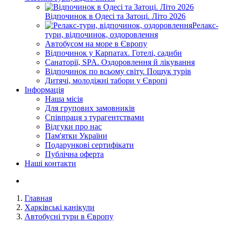
Відпочинок в Одесі та Затоці. Літо 2026
Релакс-
тури, відпочинок, оздоровлення
Автобусом на море в Європу
Відпочинок у Карпатах. Готелі, садиби
Санаторії, SPA. Оздоровлення й лікування
Відпочинок по всьому світу. Пошук турів
Дитячі, молодіжні табори у Європі
Інформація
Наша місія
Для групових замовників
Співпраця з турагентствами
Відгуки про нас
Пам'ятки України
Подарункові сертифікати
Публічна оферта
Наші контакти
Главная
Харківські канікули
Автобусні тури в Європу