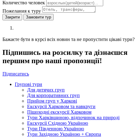
Количество человек
Пожелания к туру
Закрити
Замовити тур
Бажаєте бути в курсі всіх новин та не пропустити цікаві тури?
Підпишись на розсилку та дізнаєшся
першим про наші пропозиції!
Підписатись
Групові тури
Для дитячих груп
Для корпоративних груп
Прийом груп у Харкові
Екскурсії Харковом та навкруги
Пішоходні екскурсії Харковом
Тури Харківщиною, відпочинок на природі
Екскурсії Східною Україною
Тури Південною Україною
Тури Західною Україною + Європа