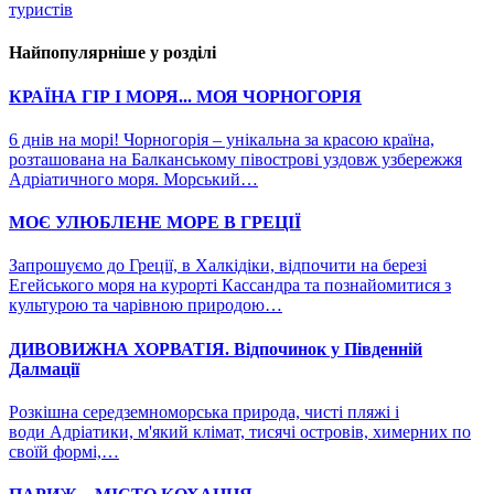
туристів
Найпопулярніше у розділі
КРАЇНА ГІР І МОРЯ... МОЯ ЧОРНОГОРІЯ
6 днів на морі! Чорногорія – унікальна за красою країна,
розташована на Балканському півострові уздовж узбережжя
Адріатичного моря. Морський…
МОЄ УЛЮБЛЕНЕ МОРЕ В ГРЕЦІЇ
Запрошуємо до Греції, в Халкідіки, відпочити на березі
Егейського моря на курорті Кассандра та познайомитися з
культурою та чарівною природою…
ДИВОВИЖНА ХОРВАТІЯ. Відпочинок у Південній
Далмації
Розкішна середземноморська природа, чисті пляжі і
води Адріатики, м'який клімат, тисячі островів, химерних по
своїй формі,…