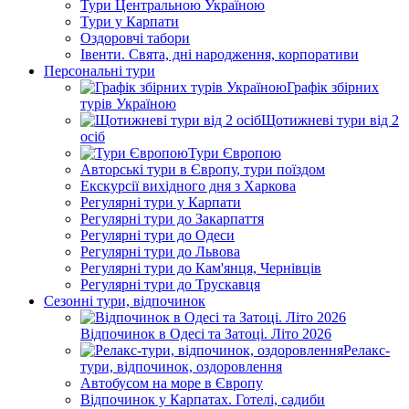
Тури Центральною Україною
Тури у Карпати
Оздоровчі табори
Івенти. Свята, дні народження, корпоративи
Персональні тури
Графік збірних
турів Україною
Щотижневі тури від 2
осіб
Тури Європою
Авторські тури в Європу, тури поїздом
Екскурсії вихідного дня з Харкова
Регулярні тури у Карпати
Регулярні тури до Закарпаття
Регулярні тури до Одеси
Регулярні тури до Львова
Регулярні тури до Кам'янця, Чернівців
Регулярні тури до Трускавця
Сезонні тури, відпочинок
Відпочинок в Одесі та Затоці. Літо 2026
Релакс-
тури, відпочинок, оздоровлення
Автобусом на море в Європу
Відпочинок у Карпатах. Готелі, садиби