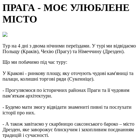
ПРАГА - МОЄ УЛЮБЛЕНЕ
МІСТО
Тур на 4 дні з двома нічними переїздами. У турі ми відвідаємо
Польщу (Краків), Чехію (Прагу) та Німеччину (Дрезден).
Що ми побачимо під час туру:
У Кракові - ринкову площу, яку оточують чудові кам'яниці та
палаци, колишні торгові ряди (Сукенніце).
- Прогуляємося по історичних районах Праги та її чудовим
пам’яткам архітектури.
- Будемо мати змогу відвідати знамениті пивні та послухати
історії про них.
- А також завітаємо у скарбницю саксонського бароко – місто
Дрезден, яке заворожує блискучим і захопливим поєднанням
традицій і сучасності.