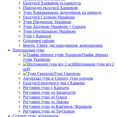
Екскурсії Харковом та навкруги
Пішоходні екскурсії Харковом
Тури Харківщиною, відпочинок на природі
Екскурсії Східною Україною
Тури Південною Україною
Тури Західною Україною + Європа
Тури Центральною Україною
Тури у Карпати
Оздоровчі табори
Івенти. Свята, дні народження, корпоративи
Персональні тури
Графік збірних
турів Україною
Щотижневі тури від 2
осіб
Тури Європою
Авторські тури в Європу, тури поїздом
Екскурсії вихідного дня з Харкова
Регулярні тури у Карпати
Регулярні тури до Закарпаття
Регулярні тури до Одеси
Регулярні тури до Львова
Регулярні тури до Кам'янця, Чернівців
Регулярні тури до Трускавця
Сезонні тури, відпочинок