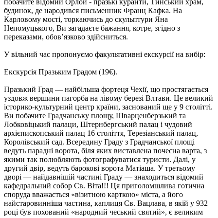
побачите відомий Орлой - празькі куранти, Тинський храм,
будинок, де народився письменник Франц Кафка. На
Карловому мості, торкаючись до скульптури Яна
Непомуцького, Ви загадаєте бажання, котре, згідно з
переказами, обов’язково здійсниться.
У вільний час пропонуємо факультативні екскурсії на вибір:
Екскурсія Празьким Градом
(19€).
Празький Град — найбільша фортеця Чехії, що простягається
уздовж вершини пагорба на лівому березі Влтави. Це великий
історико-культурний центр країни, заснований ще у 9 столітті.
Ви побачите Градчанську площу, Шварценберзький та
Лобковіцький палаци, Штернбергський палац і чудовий
архієпископський палац 16 століття, Терезіанський палац,
Королівський сад. Всередину Граду з Градчанської площі
ведуть парадні ворота, біля яких виставлена почесна варта, з
якими так полюбляють фотографуватися туристи. Далі, у
другий двір, ведуть барокові ворота Матіаша. У третьому
дворі — найдавнішій частині Граду — знаходиться відомий
кафедральний собор Св. Віта!!! Ця приголомшлива готична
споруда вважається «візитною карткою» міста, а його
найстаровинніша частина, каплиця Св. Вацлава, в якій у 932
році був похований «народний чеський святий», є великим