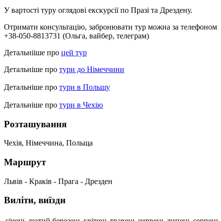
У вартості туру оглядові екскурсії по Празі та Дрездену.
Отримати консультацію, забронювати тур можна за телефоном
+38-050-8813731 (Ольга, вайбер, телеграм)
Детальнііше про
цей тур
Детальніше про
тури до Німеччини
Детальніше про
тури в Польщу
Детальніше про
тури в Чехію
Розташування
Чехія, Німеччина, Польща
Маршрут
Львів - Краків - Прага - Дрезден
Виліти, виїзди
січень
лютий
березень
квітень
травень
червень
липень
серпень