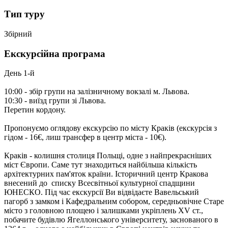
Тип туру
Збірний
Екскурсійна програма
День 1-й
10:00 - збір групи на залізничному вокзалі м. Львова.
10:30 - виїзд групи зі Львова.
Перетин кордону.
Пропонуємо оглядову екскурсію по місту Краків
(
екскурсія з
гідом - 16€, лиш трансфер в центр міста - 10€).
Краків - колишня столиця Польщі, одне з найпрекрасніших
міст Європи. Саме тут знаходиться найбільша кількість
архітектурних пам'яток країни. Історичний центр Кракова
внесений до списку Всесвітньої культурної спадщини
ЮНЕСКО. Під час екскурсії Ви відвідаєте Вавельський
пагорб з замком і Кафедральним собором, середньовічне Старе
місто з головною площею і залишками укріплень XV ст.,
побачите будівлю Ягеллонського університету, заснованого в