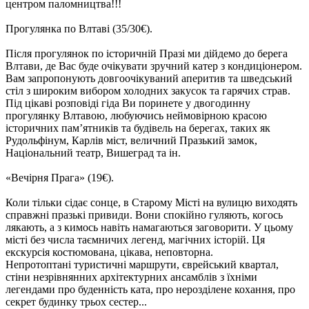
центром паломництва!!!
Прогулянка по Влтаві
(35/30€).
Після прогулянок по історичній Празі ми дійдемо до берега
Влтави, де Вас буде очікувати зручний катер з кондиціонером.
Вам запропонують довгоочікуваний аперитив та шведський
стіл з широким вибором холодних закусок та гарячих страв.
Під цікаві розповіді гіда Ви поринете у двогодинну
прогулянку Влтавою, любуючись неймовірною красою
історичних пам’ятників та будівель на берегах, таких як
Рудольфінум, Карлів міст, величний Празький замок,
Національний театр, Вишеград та ін.
«Вечірня Прага»
(
19€).
Коли тільки сідає сонце, в Старому Місті на вулицю виходять
справжні празькі привиди. Вони спокійно гуляють, когось
лякають, а з кимось навіть намагаються заговорити. У цьому
місті без числа таємничих легенд, магічних історій. Ця
екскурсія костюмована, цікава, неповторна.
Непротоптані туристичні маршрути, єврейський квартал,
стіни незрівнянних архітектурних ансамблів з їхніми
легендами про буденність ката, про нерозділене кохання, про
секрет будинку трьох сестер...