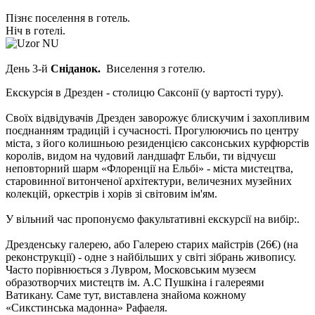
Пізнє поселення в готель.
Ніч в готелі.
День 3-й
Сніданок.
Виселення з готелю.
Екскурсія в Дрезден - столицю Саксонії
(у вартості туру).
Своїх відвідувачів Дрезден заворожує блискучим і захопливим
поєднанням традицій і сучасності. Прогулюючись по центру
міста, з його колишньою резиденцією саксонських курфюрстів
королів, видом на чудовий ландшафт Ельби, ти відчуєш
неповторний шарм «Флоренції на Ельбі» - міста мистецтва,
старовинної витонченої архітектури, величезних музейних
колекцій, оркестрів і хорів зі світовим ім'ям.
У вільний час пропонуємо факультативні екскурсії на вибір:
.
Дрезденську галерею, або Галерею старих майстрів
(26€)
(на
реконструкції) - одне з найбільших у світі зібрань живопису.
Часто порівнюється з Лувром, Московським музеєм
образотворчих мистецтв ім. А.С Пушкіна і галереями
Ватикану. Саме тут, виставлена знайома кожному
«Сикстинська мадонна» Рафаеля.