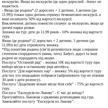
екскурсію. Якщо на екскурсію іде один дорослий - бонус не
надається.
- Якщо їде родина* (2 дорослих + 2 дитини, 3 дитини (до
11,99)) тільки одна дитина отримує безкоштовні екскурсії, а
інші оплачують 50% від вартості екскурсії.
Виключення: дитина повністю сплачує за екскурсію, якщо це
дитячі парки розваг.
Знижки на тур: діти до 11,99 років - 10% знижка від вартості
туру.
Якщо їде родина* (2 дорослих + 2 дитини, 3 дитини (до
11,99)) всі діти отримують знижку.
*Під поняттям родина (сім’я) розуміються люди з першим
степенем спорідненості (мама, тато). Бабусі, дідусі та інші
родичі не підпадають під акцію.
Послуга "Останній ряд" - знижка 10€ від вартості туру при
виборі місця в останньому ряді автобуса.
Послуга "Для наречених пар" - знижку 5% від вартості туру
для тих хто нещодавно побрався (забронювати тур не пізніше
30 днів з дати розпису).
Послуга "Додаткове вільне місце біля себе" - 75% до вартості
туру.
Послуга "Екскурсія по Львову" - Є час до виїзду?
Прогуляйтесь Львовом з цікавими розповідями від гіда.
Замовляйте послугу “Екскурсія по Львову”.