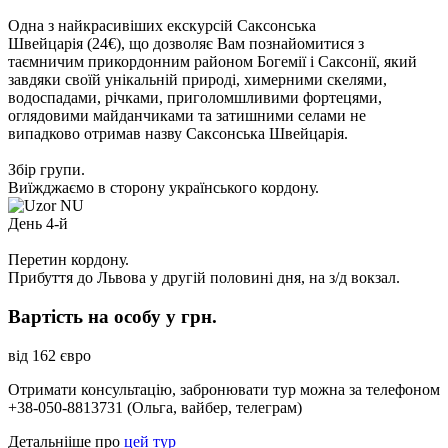
Одна з найкрасивіших екскурсій Саксонська
Швейцарія
(
24€),
що дозволяє Вам познайомитися з
таємничим прикордонним районом Богемії і Саксонії, який
завдяки своїй унікальній природі, химерними скелями,
водоспадами, річками, приголомшливими фортецями,
оглядовими майданчиками та затишними селами не
випадково отримав назву Саксонська Швейцарія.
Збір групи.
Виїжджаємо в сторону українського кордону.
День 4-й
Перетин кордону.
Прибуття до Львова у другій половині дня, на з/д вокзал.
Вартість на особу у грн.
від 162 євро
Отримати консультацію, забронювати тур можна за телефоном
+38-050-8813731 (Ольга, вайбер, телеграм)
Детальнііше про
цей тур