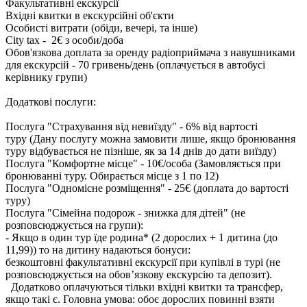
Факультативні екскурсії
Вхідні квитки в екскурсійні об'єкти
Особисті витрати (обіди, вечері, та інше)
City tax - 2€ з особи/доба
Обов'язкова доплата за оренду радіоприймача з навушниками
для екскурсій - 70 гривень/день (оплачується в автобусі
керівнику групи)
Додаткові послуги:
Послуга "Страхування від невиїзду" - 6% від вартості
туру (Дану послугу можна замовити лише, якщо бронювання
туру відбувається не пізніше, як за 14 днів до дати виїзду)
Послуга "Комфортне місце" - 10€/особа (Замовляється при
бронюванні туру. Обирається місце з 1 по 12)
Послуга "Одномісне розміщення" - 25€ (доплата до вартості
туру)
Послуга "Сімейна подорож - знижка для дітей" (не
розповсюджується на групи):
- Якщо в один тур їде родина* (2 дорослих + 1 дитина (до
11,99)) то на дитину надаються бонуси:
безкоштовні факультативні екскурсії при купівлі в турі (не
розповсюджується на обов’язкову екскурсію та депозит).
Додатково оплачуються тільки вхідні квитки та трансфер,
якщо такі є. Головна умова: обоє дорослих повинні взяти