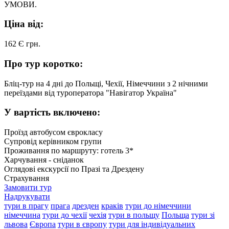
УМОВИ.
Ціна від:
162 Є
грн.
Про тур коротко:
Бліц-тур на 4 дні до Польщі, Чехії, Німеччини з 2 нічними
переїздами від туроператора "Навігатор Україна"
У вартість включено:
Проїзд автобусом єврокласу
Супровід керівником групи
Проживання по маршруту: готель 3*
Харчування - сніданок
Оглядові екскурсії по Празі та Дрездену
Страхування
Замовити тур
Надрукувати
тури в прагу
прага
дрезден
краків
тури до німеччини
німеччина
тури до чехії
чехія
тури в польщу
Польща
тури зі
львова
Європа
тури в європу
тури для індивідуальних