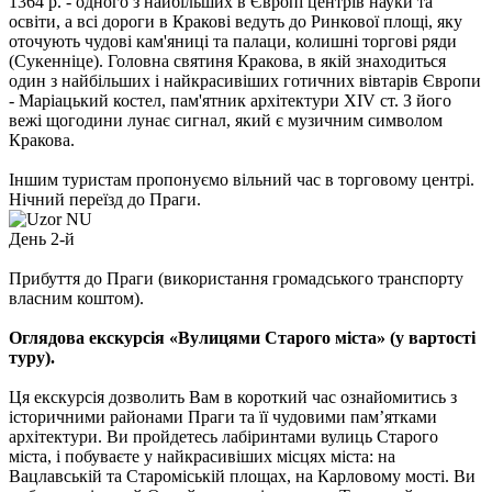
1364 р. - одного з найбільших в Європі центрів науки та
освіти, а всі дороги в Кракові ведуть до Ринкової площі, яку
оточують чудові кам'яниці та палаци, колишні торгові ряди
(Сукенніце). Головна святиня Кракова, в якій знаходиться
один з найбільших і найкрасивіших готичних вівтарів Європи
- Маріацький костел, пам'ятник архітектури XIV ст. З його
вежі щогодини лунає сигнал, який є музичним символом
Кракова.
Іншим туристам пропонуємо вільний час в торговому центрі.
Нічний переїзд до Праги.
День 2-й
Прибуття до Праги (використання громадського транспорту
власним коштом).
Оглядова екскурсія «Вулицями Старого міста» (у вартості
туру).
Ця екскурсія дозволить Вам в короткий час ознайомитись з
історичними районами Праги та її чудовими пам’ятками
архітектури. Ви пройдетесь лабіринтами вулиць Старого
міста, і побуваєте у найкрасивіших місцях міста: на
Вацлавській та Староміській площах, на Карловому мості. Ви