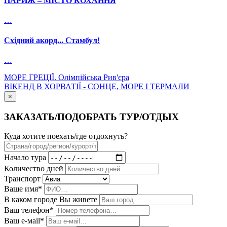
ПАРИЖ – МІСТО КОХАННЯ
…
Східний акорд... Стамбул!
…
МОРЕ ГРЕЦІЇ. Олімпійська Рив'єра
ВІКЕНД В ХОРВАТІЇ - СОНЦЕ, МОРЕ І ТЕРМАЛИ
×
ЗАКАЗАТЬ/ПОДОБРАТЬ ТУР/ОТДЫХ
Куда хотите поехать/где отдохнуть?
Начало тура
Количество дней
Транспорт
Ваше имя*
В каком городе Вы живете
Ваш телефон*
Ваш е-мail*