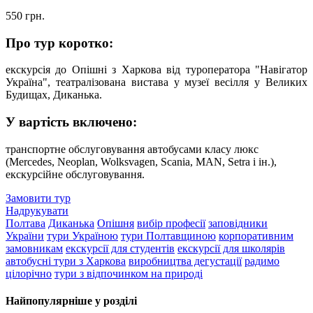
550
грн.
Про тур коротко:
екскурсія до Опішні з Харкова від туроператора "Навігатор
Україна", театралізована вистава у музеї весілля у Великих
Будищах, Диканька.
У вартість включено:
транспортне обслуговування автобусами класу люкс
(Merсеdes, Neoplan, Wolksvagen, Scania, MAN, Setra і ін.),
екскурсійне обслуговування.
Замовити тур
Надрукувати
Полтава
Диканька
Опішня
вибір професії
заповідники
України
тури Україною
тури Полтавщиною
корпоративним
замовникам
екскурсії для студентів
екскурсії для школярів
автобусні тури з Харкова
виробництва дегустації
радимо
цілорічно
тури з відпочинком на природі
Найпопулярніше у розділі