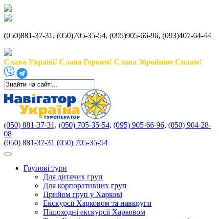
(050)881-37-31, (050)705-35-54, (095)905-66-96, (093)407-64-44
Слава Україні! Слава Героям! Слава Збройним Силам!
(050) 881-37-31,
(050) 705-35-54,
(095) 905-66-96,
(050) 904-28-
08
(050) 881-37-31
(050) 705-35-54
Групові тури
Для дитячих груп
Для корпоративних груп
Прийом груп у Харкові
Екскурсії Харковом та навкруги
Пішоходні екскурсії Харковом