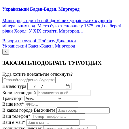
Український Баден-Баден. Миргород
Миргород - один із найвідоміших українських курортів
мінеральних вод. Місто було засноване у 1575 році на березі
річки Хорол. У XIX столітті Миргород…
Вечори на хуторі. Поблизу Диканьки
Український Баден-Баден. Миргород
×
ЗАКАЗАТЬ/ПОДОБРАТЬ ТУР/ОТДЫХ
Куда хотите поехать/где отдохнуть?
Начало тура
Количество дней
Транспорт
Ваше имя*
В каком городе Вы живете
Ваш телефон*
Ваш е-мail*
Количество человек