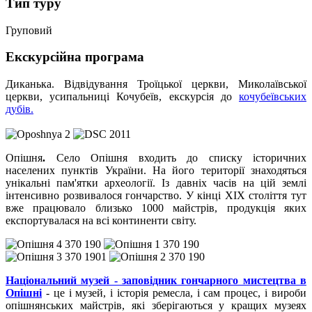
Тип туру
Груповий
Екскурсійна програма
Диканька.
Відвідування Троїцької церкви, Миколаївської
церкви, усипальниці Кочубеїв, екскурсія до
кочубеївських
дубів
.
Опішня
.
Село Опішня входить до списку історичних
населених пунктів України. На його території знаходяться
унікальні пам'ятки археології. Із давніх часів на цій землі
інтенсивно розвивалося гончарство. У кінці XIX століття тут
вже працювало близько 1000 майстрів, продукція яких
експортувалася на всі континенти світу.
Національний музей - заповідник гончарного мистецтва в
Опішн
і
- це і музей, і історія ремесла, і сам процес, і вироби
опішнянських майстрів, які зберігаються у кращих музеях