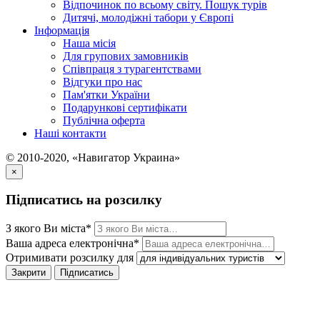
Відпочинок по всьому світу. Пошук турів
Дитячі, молодіжні табори у Європі
Інформація
Наша місія
Для групових замовників
Співпраця з турагентствами
Відгуки про нас
Пам'ятки України
Подарункові сертифікати
Публічна оферта
Наші контакти
© 2010-2020, «Навигатор Украина»
×
Підписатись на розсилку
З якого Ви міста*
Ваша адреса електронічна*
Отримивати розсилку для
Закрити
Підписатись