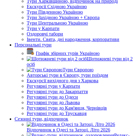
Тури Харківщиною, відпочинок на природі
Екскурсії Східною Україною
Тури Південною Україною
Тури Західною Україною + Європа
Тури Центральною Україною
Тури у Карпати
Оздоровчі табори
Івенти. Свята, дні народження, корпоративи
Персональні тури
Графік збірних турів Україною
Щотижневі тури від 2
осіб
Тури Європою
Авторські тури в Європу, тури поїздом
Екскурсії вихідного дня з Харкова
Регулярні тури у Карпати
Регулярні тури до Закарпаття
Регулярні тури до Одеси
Регулярні тури до Львова
Регулярні тури до Кам'янця, Чернівців
Регулярні тури до Трускавця
Сезонні тури, відпочинок
Відпочинок в Одесі та Затоці. Літо 2026
Релакс-