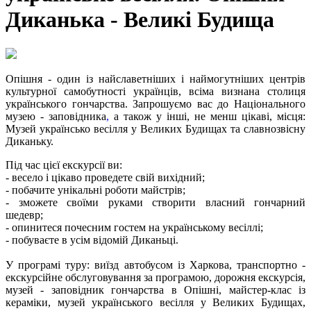
Диканька - Великі Будища
Опішня - один із найславетніших і наймогутніших центрів
культурної самобутності українців, всіма визнана столиця
українського гончарства. Запрошуємо вас до Національного
музею - заповідника
,
а також у інші, не менш цікаві, місця:
Музей українсько весілля у Великих Будищах та славнозвісну
Диканьку.
Під час цієї екскурсії ви:
- весело і цікаво проведете свій вихідний;
- побачите унікальні роботи майстрів;
- зможете своїми руками створити власний гончарний
шедевр;
- опинитеся почесним гостем на українському весіллі;
- побуваєте в усім відомій Диканьці.
У програмі туру:
виїзд автобусом із Харкова, транспортно -
екскурсійне обслуговування за програмою, дорожня екскурсія,
музей - заповідник гончарства в Опішні, майстер-клас із
кераміки, музей українського весілля у Великих Будищах,