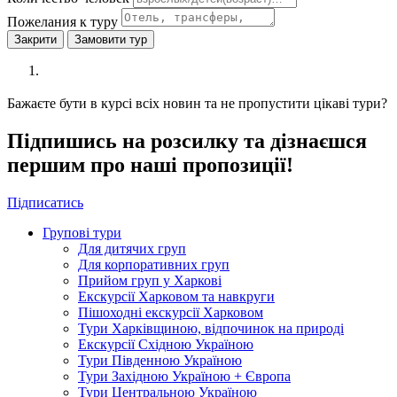
Пожелания к туру
Закрити
Замовити тур
Бажаєте бути в курсі всіх новин та не пропустити цікаві тури?
Підпишись на розсилку та дізнаєшся
першим про наші пропозиції!
Підписатись
Групові тури
Для дитячих груп
Для корпоративних груп
Прийом груп у Харкові
Екскурсії Харковом та навкруги
Пішоходні екскурсії Харковом
Тури Харківщиною, відпочинок на природі
Екскурсії Східною Україною
Тури Південною Україною
Тури Західною Україною + Європа
Тури Центральною Україною