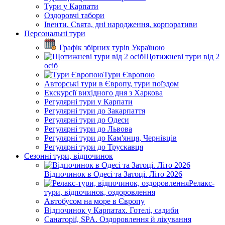
Тури у Карпати
Оздоровчі табори
Івенти. Свята, дні народження, корпоративи
Персональні тури
Графік збірних турів Україною
Щотижневі тури від 2
осіб
Тури Європою
Авторські тури в Європу, тури поїздом
Екскурсії вихідного дня з Харкова
Регулярні тури у Карпати
Регулярні тури до Закарпаття
Регулярні тури до Одеси
Регулярні тури до Львова
Регулярні тури до Кам'янця, Чернівців
Регулярні тури до Трускавця
Сезонні тури, відпочинок
Відпочинок в Одесі та Затоці. Літо 2026
Релакс-
тури, відпочинок, оздоровлення
Автобусом на море в Європу
Відпочинок у Карпатах. Готелі, садиби
Санаторії, SPA. Оздоровлення й лікування