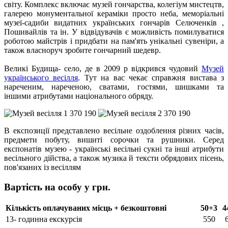
світу. Комплекс включає музей гончарства, колегіум мистецтв,
галерею монументальної кераміки просто неба, меморіальні
музеї-садиби видатних українських гончарів Селюченків ,
Пошивайлів та ін. У відвідувачів є можливість помилуватися
роботою майстрів і придбати на пам'ять унікальні сувеніри, а
також власноруч зробите гончарний шедевр.
Великі Будища
- село, де в 2009 р відкрився чудовий
Музей
українського весілля
. Тут на вас чекає справжня вистава з
нареченим, нареченою, сватами, гостями, шишками та
іншими атрибутами національного обряду.
В експозиції представлено весільне оздоблення різних часів,
предмети побуту, вишиті сорочки та рушники. Серед
експонатів музею - українські весільні сукні та інші атрибути
весільного дійства, а також музика й тексти обрядових пісень,
пов'язаних із весіллям
Вартість на особу у грн.
Кількість оплачуваних місць + безкоштовні
50+3
4
13- годинна екскурсія
550