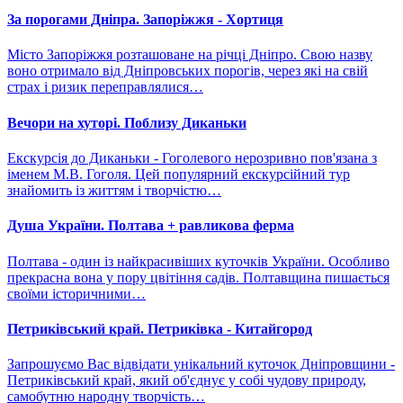
За порогами Дніпра. Запоріжжя - Хортиця
Місто Запоріжжя розташоване на річці Дніпро. Свою назву
воно отримало від Дніпровських порогів, через які на свій
страх і ризик переправлялися…
Вечори на хуторі. Поблизу Диканьки
Екскурсія до Диканьки - Гоголевого нерозривно пов'язана з
іменем М.В. Гоголя. Цей популярний екскурсійний тур
знайомить із життям і творчістю…
Душа України. Полтава + равликова ферма
Полтава - один із найкрасивіших куточків України. Особливо
прекрасна вона у пору цвітіння садів. Полтавщина пишається
своїми історичними…
Петриківський край. Петриківка - Китайгород
Запрошуємо Вас відвідати унікальний куточок Дніпровщини -
Петриківський край, який об'єднує у собі чудову природу,
самобутню народну творчість…