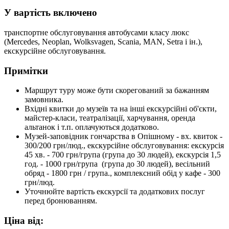
У вартість включено
транспортне обслуговування автобусами класу люкс
(Merсеdes, Neoplan, Wolksvagen, Scania, MAN, Setra і ін.),
екскурсійне обслуговування.
Примітки
Маршрут туру може бути скорегований за бажанням
замовника.
Вхідні квитки до музеїв та на інші екскурсійні об'єкти,
майстер-класи, театралізації, харчування, оренда
альтанок і т.п. оплачуються додатково.
Музей-заповідник гончарства в Опішному - вх. квиток -
300/200 грн/люд., екскурсійне обслуговування: екскурсія
45 хв. - 700 грн/група (група до 30 людей), екскурсія 1,5
год. - 1000 грн/група (група до 30 людей), весільний
обряд - 1800 грн / група., комплексний обід у кафе - 300
грн/люд.
Уточнюйте вартість екскурсії та додаткових послуг
перед бронюванням.
Ціна від: