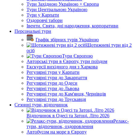
Тури Західною Україною + Європа
Тури Центральною Україною
Тури у Карпати
Оздоровчі табори
Івенти. Свята, дні народження, корпоративи
Персональні тури
Графік збірних турів Україною
Щотижневі тури від 2
осіб
Тури Європою
Авторські тури в Європу, тури поїздом
Екскурсії вихідного дня з Харкова
Регулярні тури у Карпати
Регулярні тури до Закарпаття
Регулярні тури до Одеси
Регулярні тури до Львова
Регулярні тури до Кам'янця, Чернівців
Регулярні тури до Трускавця
Сезонні тури, відпочинок
Відпочинок в Одесі та Затоці. Літо 2026
Релакс-
тури, відпочинок, оздоровлення
Автобусом на море в Європу