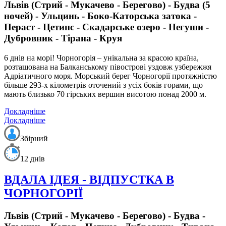
Львів (Стрий - Мукачево - Берегово) - Будва (5
ночей) - Ульцинь - Боко-Каторська затока -
Пераст - Цетинє - Скадарське озеро - Негуши -
Дубровник - Тірана - Круя
6 днів на морі! Чорногорія – унікальна за красою країна,
розташована на Балканському півострові уздовж узбережжя
Адріатичного моря. Морський берег Чорногорії протяжністю
більше 293-х кілометрів оточений з усіх боків горами, що
мають близько 70 гірських вершин висотою понад 2000 м.
Докладніше
Докладніше
Збірний
12 днів
ВДАЛА ІДЕЯ - ВІДПУСТКА В
ЧОРНОГОРІЇ
Львів (Стрий - Мукачево - Берегово) - Будва -