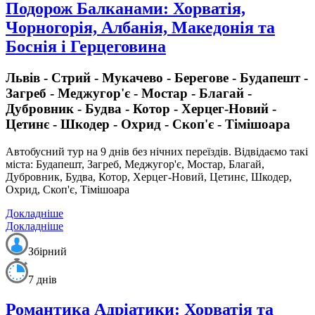
Подорож Балканами: Хорватія,
Чорногорія, Албанія, Македонія та
Боснія і Герцеговина
Львів - Стрий - Мукачево - Берегове - Будапешт -
Загреб - Меджугор'є - Мостар - Благай -
Дубровник - Будва - Котор - Херцег-Новий -
Цетинє - Шкодер - Охрид - Скоп'є - Тімішоара
Автобусний тур на 9 днів без нічних переїздів
. Відвідаємо такі
міста: Будапешт, Загреб, Меджугор'є, Мостар, Благай,
Дубровник, Будва, Котор, Херцег-Новий, Цетинє, Шкодер,
Охрид, Скоп'є, Тімішоара
Докладніше
Докладніше
Збірний
7 днів
Романтика Адріатики: Хорватія та