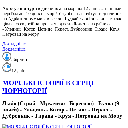
Автобусний тур з відпочином на морі на 12 днів з 2 нічними
переїздами. 10 днів на морі!
У турі на нас очікує: відпочинок
на Адріатичному морі в регіоні Будвайської Рив'єри, а також
цікава екскурсійна програма для знайомства з країною
- Ульцинь, Котор, Цетинє, Пераст, Дубровник, Тірана, Круя,
Петровац на Мору.
Докладніше
Докладніше
Збірний
12 днів
МОРСЬКІ ІСТОРІЇ В СЕРЦІ
ЧОРНОГОРІЇ
Львів (Стрий - Мукачево - Берегово) - Будва (9
ночей) - Ульцинь - Котор - Цетинє - Пераст -
Дубровник - Тирана - Круя - Петровац на Мору