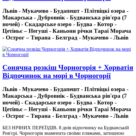
Львів - Мукачево - Будапешт - Плітвіцкі озера -
Макарська - Дубровнік - Будванська рів'єра (7
ночей) - Скадарське озеро - Будва - Котор -
Цетіньє – Негуші - Каньони річки Тараі Морача
- Острог – Тирана - Белград - Мукачево - Львів
Сонячна розкіш Чорногорія + Хорватія
Відпочинок на морі в Чорногорії
Львів - Мукачево - Будапешт - Плітвіцкі озера -
Макарська - Дубровнік - Будванська рів'єра (7
ночей) - Скадарське озеро - Будва - Котор -
Цетіньє – Негуші - Каньони річки Тараі Морача
- Острог – Тирана - Белград - Мукачево - Львів
БЕЗ НІЧНИХ ПЕРЕЇЗДІВ.
8 днів відпочинку на Будванській
Рив'єрі. Чорногорія знаменита своїми пляжами, затишною