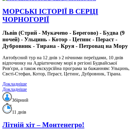
МОРСЬКІ ІСТОРІЇ В СЕРЦІ
ЧОРНОГОРІЇ
Львів (Стрий - Мукачево - Берегово) - Будва (9
ночей) - Ульцинь - Котор - Цетинє - Пераст -
Дубровник - Тирана - Круя - Петровац на Мору
Автобусний тур на 12 днів з 2 нічними переїздами, 10 днів
відпочинку на Адріатичному морі в регіоні Будвайської
Рив'єри,
а також екскурсійна програма за бажанням: Ульцинь,
Свєті-Стефан, Котор, Пераст, Цетинє, Дубровник, Тірана.
Докладніше
Докладніше
Збірний
11 днів
Літній хіт – Монтенегро!