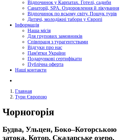
Відпочинок у Карпатах. Готелі, садиби
Санаторії, SPA. Оздоровлення й лікування
Відпочинок по всьому світу. Пошук турів
Дитячі, молодіжні табори у Європі
Інформація
Наша місія
Для групових замовників
Співпраця з турагентствами
Відгуки про нас
Пам'ятки України
Подарункові сертифікати
Публічна оферта
Наші контакти
Главная
Тури Європою
Чорногорія
Будва, Ульцен, Боко–Которською
затока, Котор, Скадарське озеро,