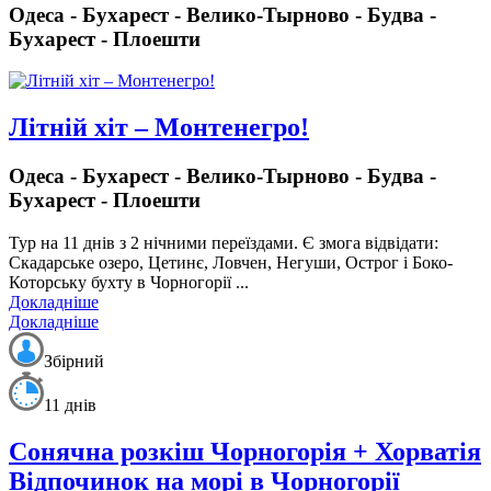
Одеса - Бухарест - Велико-Тырново - Будва -
Бухарест - Плоешти
Літній хіт – Монтенегро!
Одеса - Бухарест - Велико-Тырново - Будва -
Бухарест - Плоешти
Тур на 11 днів з 2 нічними переїздами.
Є змога відвідати:
Скадарське озеро, Цетинє, Ловчен, Негуши, Острог і Боко-
Которську бухту в Чорногорії ...
Докладніше
Докладніше
Збірний
11 днів
Сонячна розкіш Чорногорія + Хорватія
Відпочинок на морі в Чорногорії