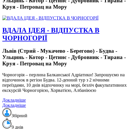
Ульцинь - Котор - Цетинє - Дубровник - Тирана -
Круя - Петровац на Мору
ВДАЛА ІДЕЯ - ВІДПУСТКА В
ЧОРНОГОРІЇ
Львів (Стрий - Мукачево - Берегово) - Будва -
Ульцинь - Котор - Цетинє - Дубровник - Тирана -
Круя - Петровац на Мору
Чорногорія – перлина Балканської Адріатики! Запрошуємо на
відпочинок в регіон Будва.
12-денний тур з 2 нічними
переїздами, 10 днів відпочинку на морі,
безліч факультативних
екскурсій Чорногорією, Хорватією, Албаніюєю
Докладніше
Докладніше
Збірний
9 днів