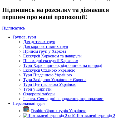
Підпишись на розсилку та дізнаєшся
першим про наші пропозиції!
Підписатись
Групові тури
Для дитячих груп
Для корпоративних груп
Прийом груп у Харкові
Екскурсії Харковом та навкруги
Пішоходні екскурсії Харковом
Тури Харківщиною, відпочинок на природі
Екскурсії Східною Україною
Тури Південною Україною
Тури Західною Україною + Європа
Тури Центральною Україною
Тури у Карпати
Оздоровчі табори
Івенти. Свята, дні народження, корпоративи
Персональні тури
Графік збірних турів Україною
Щотижневі тури від 2