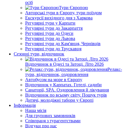
осіб
Тури Європою
Авторські тури в Європу, тури поїздом
Екскурсії вихідного дня з Харкова
Регулярні тури у Карпати
Регулярні тури до Закарпаття
Регулярні тури до Одеси
Регулярні тури до Львова
Регулярні тури до Кам'янця, Чернівців
Регулярні тури до Трускавця
Сезонні тури, відпочинок
Відпочинок в Одесі та Затоці. Літо 2026
Релакс-
тури, відпочинок, оздоровлення
Автобусом на море в Європу
Відпочинок у Карпатах. Готелі, садиби
Санаторії, SPA. Оздоровлення й лікування
Відпочинок по всьому світу. Пошук турів
Дитячі, молодіжні табори у Європі
Інформація
Наша місія
Для групових замовників
Співпраця з турагентствами
Відгуки про нас