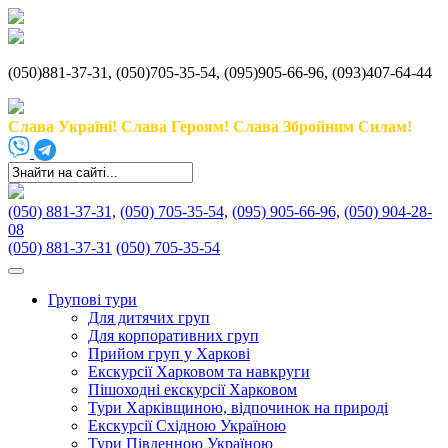
(050)881-37-31, (050)705-35-54, (095)905-66-96, (093)407-64-44
Слава Україні! Слава Героям! Слава Збройним Силам!
(050) 881-37-31,
(050) 705-35-54,
(095) 905-66-96,
(050) 904-28-
08
(050) 881-37-31
(050) 705-35-54
Групові тури
Для дитячих груп
Для корпоративних груп
Прийом груп у Харкові
Екскурсії Харковом та навкруги
Пішоходні екскурсії Харковом
Тури Харківщиною, відпочинок на природі
Екскурсії Східною Україною
Тури Південною Україною