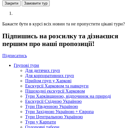
Закрити
Замовити тур
Бажаєте бути в курсі всіх новин та не пропустити цікаві тури?
Підпишись на розсилку та дізнаєшся
першим про наші пропозиції!
Підписатись
Групові тури
Для дитячих груп
Для корпоративних груп
Прийом груп у Харкові
Екскурсії Харковом та навкруги
Пішоходні екскурсії Харковом
Тури Харківщиною, відпочинок на природі
Екскурсії Східною Україною
Тури Південною Україною
Тури Західною Україною + Європа
Тури Центральною Україною
Тури у Карпати
Оздоровчі табори