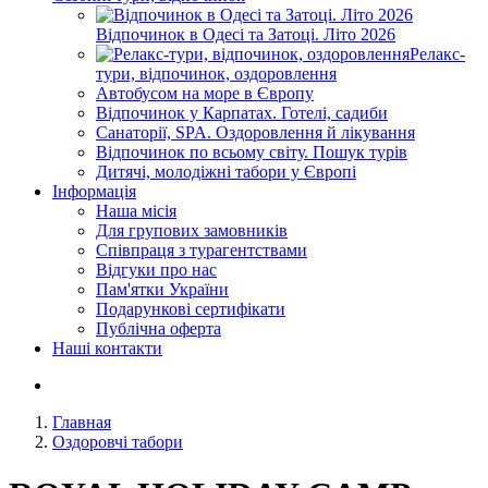
Відпочинок в Одесі та Затоці. Літо 2026
Релакс-
тури, відпочинок, оздоровлення
Автобусом на море в Європу
Відпочинок у Карпатах. Готелі, садиби
Санаторії, SPA. Оздоровлення й лікування
Відпочинок по всьому світу. Пошук турів
Дитячі, молодіжні табори у Європі
Інформація
Наша місія
Для групових замовників
Співпраця з турагентствами
Відгуки про нас
Пам'ятки України
Подарункові сертифікати
Публічна оферта
Наші контакти
Главная
Оздоровчі табори