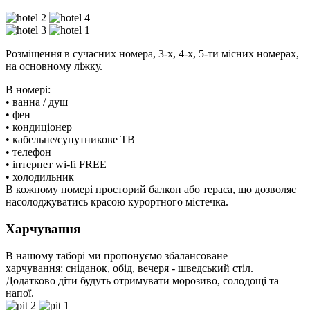
Розміщення в сучасних номера, 3-х, 4-х, 5-ти місних номерах,
на основному ліжку.
В номері:
• ванна / душ
• фен
• кондиціонер
• кабельне/супутникове ТВ
• телефон
• інтернет wi-fi FREE
• холодильник
В кожному номері просторий балкон або тераса, що дозволяє
насолоджуватись красою курортного містечка.
Харчування
В нашому таборі ми пропонуємо збалансоване
харчування: сніданок, обід, вечеря - шведський стіл.
Додатково діти будуть отримувати морозиво, солодощі та
напої.