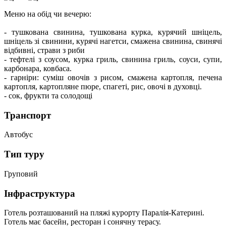
Меню на обід чи вечерю:
- тушкована свинина, тушкована курка, курячий шніцель,
шніцель зі свинини, курячі нагетси, смажена свинина, свинячі
відбивні, страви з риби
- тефтелі з соусом, курка гриль, свинина гриль, соуси, супи,
карбонара, ковбаса.
- гарніри: суміш овочів з рисом, смажена картопля, печена
картопля, картопляне пюре, спагеті, рис, овочі в духовці.
- сок, фрукти та солодощі
Транспорт
Автобус
Тип туру
Груповий
Інфраструктура
Готель розташований на пляжі курорту Паралія-Катерині.
Готель має басейн, ресторан і сонячну терасу.