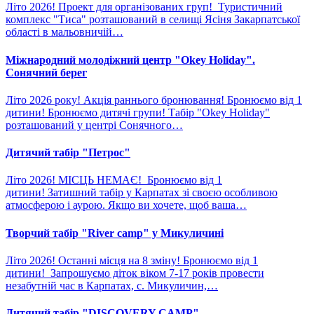
Літо 2026! Проект для організованих груп! Туристичний
комплекс "Тиса" розташований в селищі Ясіня Закарпатської
області в мальовничій…
Міжнародний молодіжний центр "Okey Holiday".
Сонячний берег
Літо 2026 року! Акція раннього бронювання! Бронюємо від 1
дитини! Бронюємо дитячі групи! Табір "Okey Holiday"
розташований у центрі Сонячного…
Дитячий табір "Петрос"
Літо 2026! МІСЦЬ НЕМАЄ! Бронюємо від 1
дитини! Затишний табір у Карпатах зі своєю особливою
атмосферою і аурою. Якщо ви хочете, щоб ваша…
Творчий табір "River camp" у Микуличині
Літо 2026! Останні місця на 8 зміну! Бронюємо від 1
дитини! Запрошуємо діток віком 7-17 років провести
незабутній час в Карпатах, с. Микуличин,…
Дитячий табір "DISCOVERY CAMP"