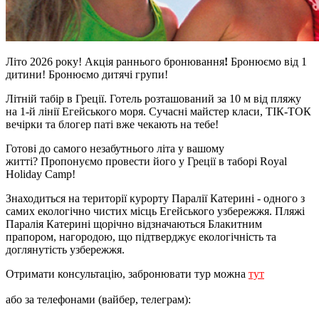
Літо 2026 року!
Акція раннього бронювання
!
Бронюємо від 1
дитини! Бронюємо дитячі групи!
Літній табір в Греції. Готель розташований за 10 м від пляжу
на 1-й лінії Егейського моря. Сучасні майстер класи, ТІК-ТОК
вечірки та блогер паті вже чекають на тебе!
Готові до самого незабутнього літа у вашому
житті? Пропонуємо провести його у Греції в таборі Royal
Holiday Camp!
Знаходиться на території курорту Паралії Катерині - одного з
самих екологічно чистих місць Егейського узбережжя. Пляжі
Паралія Катерині щорічно відзначаються Блакитним
прапором, нагородою, що підтверджує екологічність та
доглянутість узбережжя.
Отримати консультацію, забронювати тур можна
тут
або за телефонами
(вайбер, телеграм):