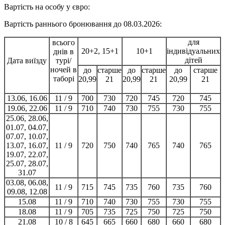
Вартість на особу у євро:
Вартість раннього бронювання до 08.03.2026:
для
всього
20+2, 15+1
10+1
індивідуальних
днів в
дітей
Дата виїзду
турі/
ночей в
до
старше
до
старше
до
старше
таборі
20,99
21
20,99
21
20,99
21
13.06, 16.06
11 / 9
700
730
720
745
720
745
19.06, 22.06
11 / 9
710
740
730
755
730
755
25.06, 28.06,
01.07, 04.07,
07.07, 10.07,
13.07, 16.07,
11 / 9
720
750
740
765
740
765
19.07, 22.07,
25.07, 28.07,
31.07
03.08, 06.08,
11 / 9
715
745
735
760
735
760
09.08, 12.08
15.08
11 / 9
710
740
730
755
730
755
18.08
11 / 9
705
735
725
750
725
750
21.08
10 / 8
645
665
660
680
660
680