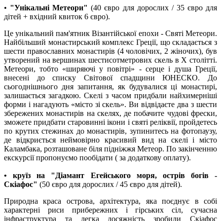
•
"Унікальні Метеори"
(40 євро для дорослих / 35 євро для
дітей + вхідний квиток 6 євро).
Це унікальний пам'ятник Візантійської епохи - Святі Метеори.
Найбільший монастирський комплекс Греції, що складається з
шести православних монастирів (4 чоловічих, 2 жіночих), був
утворений на вершинах шестисотметрових скель в Х столітті.
Метеори, тобто «ширяючі у повітрі» - серце і душа Греції,
внесені до списку Світової спадщини ЮНЕСКО. До
сьогоднішнього дня запитання, як будувалися ці монастирі,
залишається загадкою. Скелі з часом придбали найхимерніші
форми і нагадують «місто зі скель». Ви відвідаєте два з шести
збережених монастирів на скелях, де побачите чудові фрески,
зможете придбати старовинні ікони і святі реліквії, пройдетесь
по крутих стежинах до монастирів, зупинитесь на фотопаузу,
де відкриється неймовірно красивий вид на скелі і місто
Каламбака, розташоване біля підніжжя Метеор. По закінченню
екскурсії пропонуємо пообідати ( за додаткову оплату).
• круїз на "Діамант Егейського моря, острів богів -
Скіафос"
(
50 євро для дорослих / 45 євро для дітей).
Природна краса острова, архітектура, яка поєднує в собі
характерні риси прибережних і гірських сіл, сучасна
інфраструктура та легка досяжність зробили Скіафос