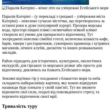
Паралія Катеріні – (у перекладі з грецької – узбережжя міста
Катеріні) – невелике сучасне містечко, що перетворилось за
останні роки в дуже популярний курорт. Прозора морська
вода, просторі піщані пляжі і незвичайно м'який клімат
створили всі умови для прекрасного відпочинку. Тут
зосереджені невеликі сімейні готелі, величезна кількість кафе,
барів, таверн і ресторанчиків, сувенірних крамниць і хутряних
магазинів, нічних клубів, дискотек та інших розважальних
закладів.
Район підходить для історичних, культурних, екологічних
екскурсій, для гірських та морських розваг або просто для
відпочинку, дивлячись на блакить Егейського моря.
Земляні відтінки гір у поєднанні з блакиттю моря та неба
складають найкрасивішу картину, яку кожен відвідувач
назавжди буде плекати у своїй пам’яті. Тут ви зможете
відновити свої сили, подалі від повсякденного стресу, та
пережити відпочинок своєї мрії.
Тривалість туру