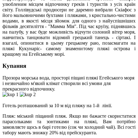
улюбленим місцем відпочинку греків і туристів з усіх країн
світу. Голлівудські продюсери не даремно вибрали Скіафос з
його мальовничими бухтами і пляжами, з кристально-чистими
водами, в якості місця зйомок для одного з найуспішніших
фільмів десятиліття - "Мамма Мія". Під час круїзу, піднявшись
на палубу, у вас буде можливість відчути солоний вітер моря,
навчитись танцювати відомий грецький танець - сіртакі. І
взагалі, опинитися в цьому грецькому раю, позасмагати на
пляжі Кукунаріс- самому знаменитому пляжі острова і
кращому на Егейському морі.
Купання
Прозора морська вода, просторі піщані пляжі Егейського моря
і незвичайно м'який клімат створили всі умови для
прекрасного відпочинку.
Готель розташований за 10 м від пляжу на 1-й лінії.
Пляж: міський піщаний пляж. Якщо ви бажаєте скористатися
парасольками та зонтиками на пляжі, Вам потрібно
замовляєте щось в барі готелю (сок чи холодний чай). Всі гості
табору мають знижку 20% від прейскуранта.