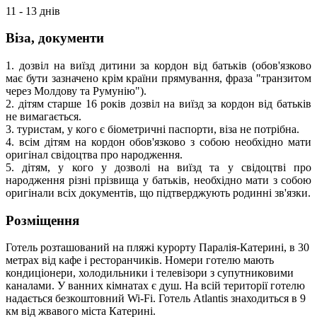
11 - 13 днів
Віза, документи
1. дозвіл на виїзд дитини за кордон від батьків (обов'язково
має бути зазначено крім країни прямування, фраза "транзитом
через Молдову та Румунію").
2. дітям старше 16 років дозвіл на виїзд за кордон від батьків
не вимагається.
3. туристам, у кого є біометричні паспорти, віза не потрібна.
4. всім дітям на кордон обов'язково з собою необхідно мати
оригінал свідоцтва про народження.
5. дітям, у кого у дозволі на виїзд та у свідоцтві про
народження різні прізвища у батьків, необхідно мати з собою
оригінали всіх документів, що підтверджують родинні зв'язки.
Розміщення
Готель розташований на пляжі курорту Паралія-Катерині, в 30
метрах від кафе і ресторанчиків. Номери готелю мають
кондиціонери, холодильники і телевізори з супутниковими
каналами. У ванних кімнатах є душ. На всій території готелю
надається безкоштовний Wi-Fi. Готель Atlantis знаходиться в 9
км від жвавого міста Катерині.