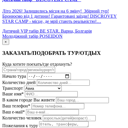
Літо 2026! Залишились місця на 6 зміну! Збірний тур!
Бронюємо від 1 дитини! Гарантовані заїзди! DISCROVEY
STAR CAMP - місце, де мрії стають реальністю!…
Дитячий VIP табір BE STAR. Варна, Болгарія
Молодіжний табір POSEIDON
×
ЗАКАЗАТЬ/ПОДОБРАТЬ ТУР/ОТДЫХ
Куда хотите поехать/где отдохнуть?
Начало тура
Количество дней
Транспорт
Ваше имя*
В каком городе Вы живете
Ваш телефон*
Ваш е-мail*
Количество человек
Пожелания к туру