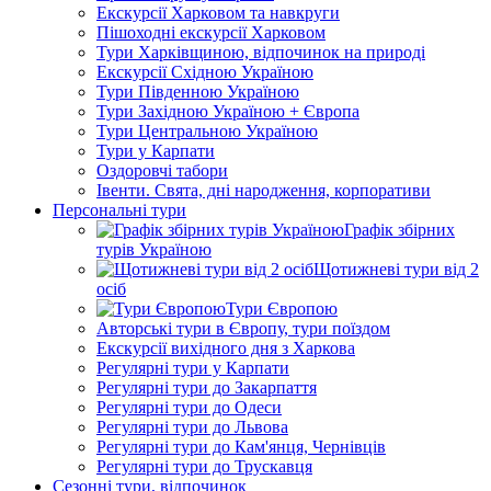
Екскурсії Харковом та навкруги
Пішоходні екскурсії Харковом
Тури Харківщиною, відпочинок на природі
Екскурсії Східною Україною
Тури Південною Україною
Тури Західною Україною + Європа
Тури Центральною Україною
Тури у Карпати
Оздоровчі табори
Івенти. Свята, дні народження, корпоративи
Персональні тури
Графік збірних
турів Україною
Щотижневі тури від 2
осіб
Тури Європою
Авторські тури в Європу, тури поїздом
Екскурсії вихідного дня з Харкова
Регулярні тури у Карпати
Регулярні тури до Закарпаття
Регулярні тури до Одеси
Регулярні тури до Львова
Регулярні тури до Кам'янця, Чернівців
Регулярні тури до Трускавця
Сезонні тури, відпочинок