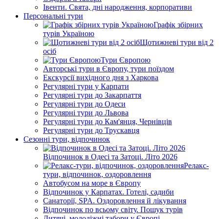
Івенти. Свята, дні народження, корпоративи
Персональні тури
Графік збірних
турів Україною
Щотижневі тури від 2
осіб
Тури Європою
Авторські тури в Європу, тури поїздом
Екскурсії вихідного дня з Харкова
Регулярні тури у Карпати
Регулярні тури до Закарпаття
Регулярні тури до Одеси
Регулярні тури до Львова
Регулярні тури до Кам'янця, Чернівців
Регулярні тури до Трускавця
Сезонні тури, відпочинок
Відпочинок в Одесі та Затоці. Літо 2026
Релакс-
тури, відпочинок, оздоровлення
Автобусом на море в Європу
Відпочинок у Карпатах. Готелі, садиби
Санаторії, SPA. Оздоровлення й лікування
Відпочинок по всьому світу. Пошук турів
Дитячі, молодіжні табори у Європі