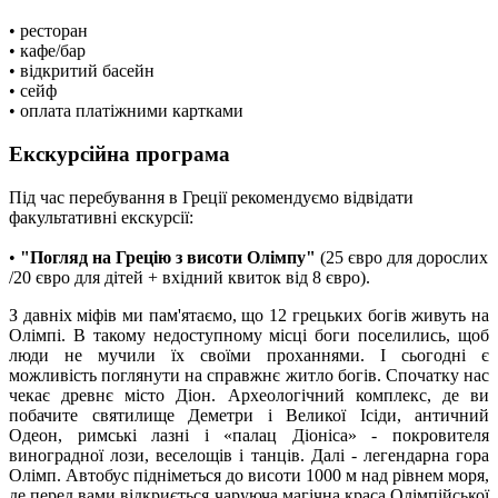
• ресторан
• кафе/бар
• відкритий басейн
• сейф
• оплата платіжними картками
Екскурсійна програма
Під час перебування в Греції рекомендуємо відвідати
факультативні екскурсії:
•
"Погляд на Грецію з висоти Олімпу"
(25 євро для дорослих
/20 євро для дітей + вхідний квиток від 8 євро)
.
З давніх міфів ми пам'ятаємо, що 12 грецьких богів живуть на
Олімпі. В такому недоступному місці боги поселились, щоб
люди не мучили їх своїми проханнями. І сьогодні є
можливість поглянути на справжнє житло богів. Спочатку нас
чекає древнє місто Діон. Археологічний комплекс, де ви
побачите святилище Деметри і Великої Ісіди, античний
Одеон, римські лазні і «палац Діоніса» - покровителя
виноградної лози, веселощів і танців. Далі - легендарна гора
Олімп. Автобус підніметься до висоти 1000 м над рівнем моря,
де перед вами відкриється чаруюча магічна краса Олімпійської