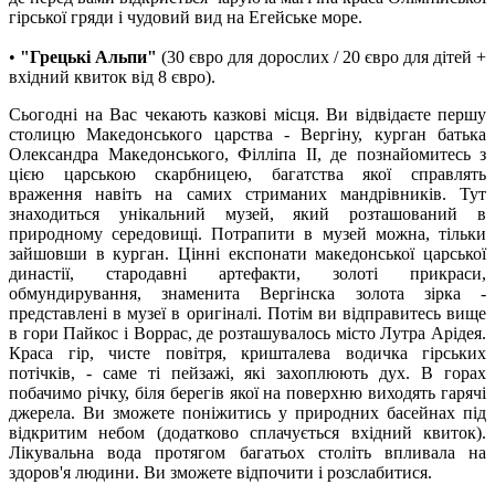
гірської гряди і чудовий вид на Егейське море.
•
"Грецькі Альпи"
(30 євро для дорослих / 20 євро для дітей +
вхідний квиток від 8 євро).
Сьогодні на Вас чекають казкові місця. Ви відвідаєте першу
столицю Македонського царства - Вергіну, курган батька
Олександра Македонського, Філліпа II, де познайомитесь з
цією царською скарбницею, багатства якої справлять
враження навіть на самих стриманих мандрівників. Тут
знаходиться унікальний музей, який розташований в
природному середовищі. Потрапити в музей можна, тільки
зайшовши в курган. Цінні експонати македонської царської
династії, стародавні артефакти, золоті прикраси,
обмундирування, знаменита Вергінска золота зірка -
представлені в музеї в оригіналі. Потім ви відправитесь вище
в гори Пайкос і Воррас, де розташувалось місто Лутра Арідея.
Краса гір, чисте повітря, кришталева водичка гірських
потічків, - саме ті пейзажі, які захоплюють дух. В горах
побачимо річку, біля берегів якої на поверхню виходять гарячі
джерела. Ви зможете поніжитись у природних басейнах під
відкритим небом (додатково сплачується вхідний квиток).
Лікувальна вода протягом багатьох століть впливала на
здоров'я людини. Ви зможете відпочити і розслабитися.