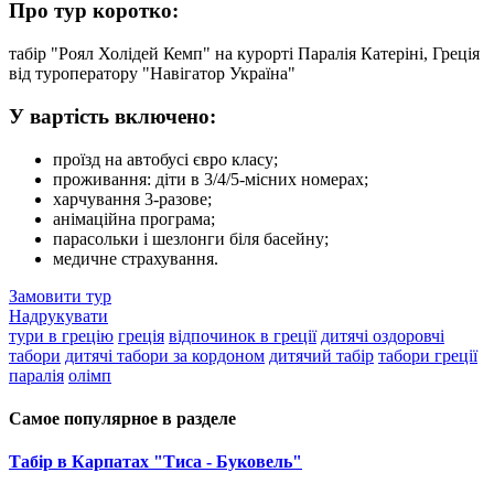
Про тур коротко:
табір "Роял Холідей Кемп" на курорті Паралія Катеріні, Греція
від туроператору "Навігатор Україна"
У вартість включено:
проїзд на автобусі євро класу;
проживання: діти в 3/4/5-місних номерах;
харчування 3-разове;
анімаційна програма;
парасольки і шезлонги біля басейну;
медичне страхування.
Замовити тур
Надрукувати
тури в грецію
греція
відпочинок в греції
дитячі оздоровчі
табори
дитячі табори за кордоном
дитячий табір
табори греції
паралія
олімп
Самое популярное в разделе
Табір в Карпатах "Тиса - Буковель"