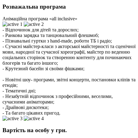
Розважальна програма
Анімаційна програма «all inclusive»
- Відпочинок для дітей та дорослих;
- Ранкова зарядка та танцювальний флешмоб;
- Пізнавальні гуртки з hand-made, роботи ТБ і радіо;
- Сучасні майстер-класи з акторської майстерності та сценічної
мови, народної та сучасної хореографії, майстер по веденню
соціальних сторінок та створенню контенту для починаючих
блогерів та багато іншого;
- Крутезний басейн зі своїми фішками;
- Новітні шоу- програми, звітні концерти, постановки кліпів та
етюдів;
- Тематичні дні;
- Незабутній відпочинок з професійними, веселими,
сучасними аніматорами;
- Драйвові дискотеки;
- Та багато цікавих пригод.
Вартість на особу у грн.