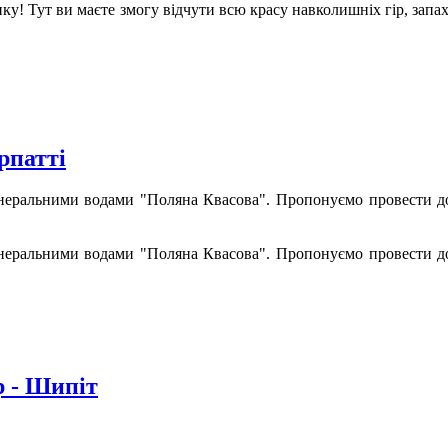
инку! Тут ви маєте змогу відчути всю красу навколишніх гір, за
рпатті
неральними водами "Поляна Квасова". Пропонуємо провести дов
неральними водами "Поляна Квасова". Пропонуємо провести дов
р - Шипіт