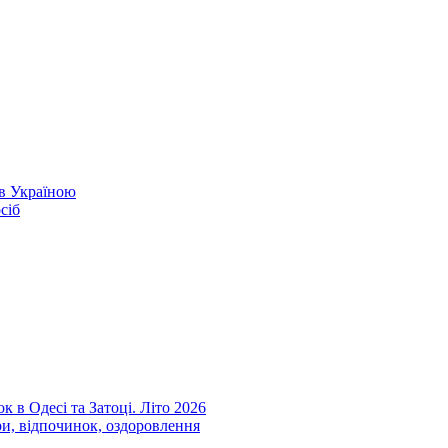
ів Україною
сіб
к в Одесі та Затоці. Літо 2026
ри, відпочинок, оздоровлення