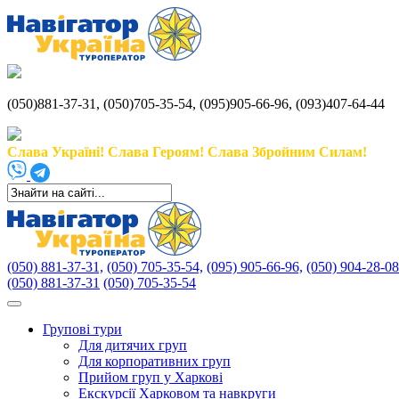
(050)881-37-31, (050)705-35-54, (095)905-66-96, (093)407-64-44
Слава Україні! Слава Героям! Слава Збройним Силам!
(050) 881-37-31,
(050) 705-35-54,
(095) 905-66-96,
(050) 904-28-08
(050) 881-37-31
(050) 705-35-54
Групові тури
Для дитячих груп
Для корпоративних груп
Прийом груп у Харкові
Екскурсії Харковом та навкруги