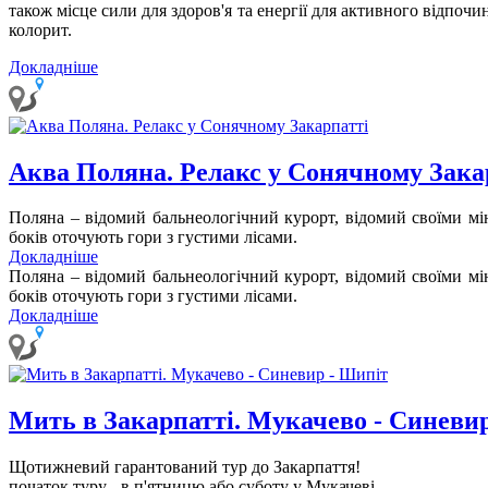
також місце сили для здоров'я та енергії для активного відпоч
колорит.
Докладніше
Аква Поляна. Релакс у Сонячному Зака
Поляна – відомий бальнеологічний курорт, відомий своїми мі
боків оточують гори з густими лісами.
Докладніше
Поляна – відомий бальнеологічний курорт, відомий своїми мі
боків оточують гори з густими лісами.
Докладніше
Мить в Закарпатті. Мукачево - Синеви
Щотижневий гарантований тур до Закарпаття!
початок туру - в п'ятницю або суботу у Мукачеві