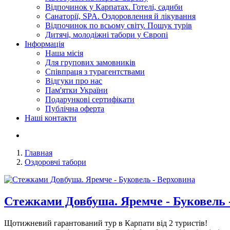
Відпочинок у Карпатах. Готелі, садиби
Санаторії, SPA. Оздоровлення й лікування
Відпочинок по всьому світу. Пошук турів
Дитячі, молодіжні табори у Європі
Інформація
Наша місія
Для групових замовників
Співпраця з турагентствами
Відгуки про нас
Пам'ятки України
Подарункові сертифікати
Публічна оферта
Наші контакти
Главная
Оздоровчі табори
Стежками Довбуша. Яремче - Буковель 
Щотижневий гарантований тур в Карпати від 2 туристів!