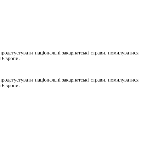
родегустувати національні закарпатські страви, помилуватися
я Європи.
родегустувати національні закарпатські страви, помилуватися
я Європи.