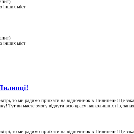
запит)
о інших міст
запит)
о інших міст
Пилипці!
овітрі, то ми радимо приїхати на відпочинок в Пилипець! Це зак
инку! Тут ви маєте змогу відчути всю красу навколишніх гір, за
овітрі, то ми радимо приїхати на відпочинок в Пилипець! Це зак