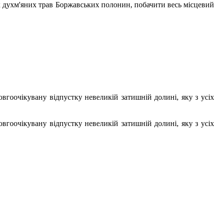
пах духм'яних трав Боржавських полонин, побачити весь місцевий
гоочікувану відпустку невеликій затишній долині, яку з усіх
гоочікувану відпустку невеликій затишній долині, яку з усіх