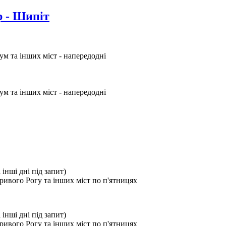
р - Шипіт
ум та інших міст - напередодні
ум та інших міст - напередодні
і інші дні під запит)
ривого Рогу та інших міст по п'ятницях
і інші дні під запит)
ривого Рогу та інших міст по п'ятницях