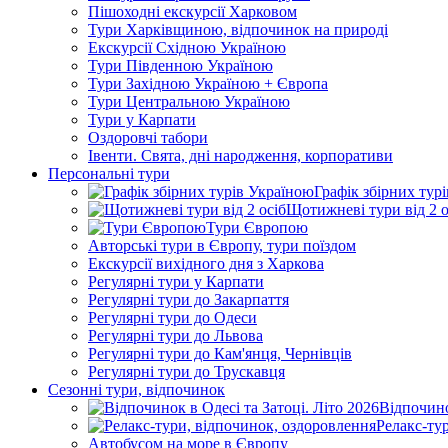
Пішоходні екскурсії Харковом
Тури Харківщиною, відпочинок на природі
Екскурсії Східною Україною
Тури Південною Україною
Тури Західною Україною + Європа
Тури Центральною Україною
Тури у Карпати
Оздоровчі табори
Івенти. Свята, дні народження, корпоративи
Персональні тури
Графік збірних тур
Щотижневі тури від 2 о
Тури Європою
Авторські тури в Європу, тури поїздом
Екскурсії вихідного дня з Харкова
Регулярні тури у Карпати
Регулярні тури до Закарпаття
Регулярні тури до Одеси
Регулярні тури до Львова
Регулярні тури до Кам'янця, Чернівців
Регулярні тури до Трускавця
Сезонні тури, відпочинок
Відпочино
Релакс-ту
Автобусом на море в Європу