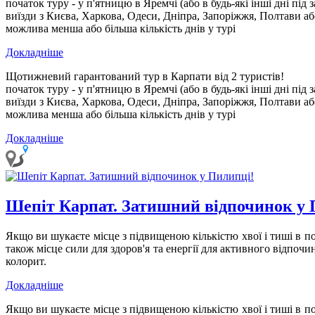
початок туру - у п'ятницю в Яремчі
(або в будь-які інші дні під 
виїзди з Києва, Харкова, Одеси, Дніпра, Запоріжжя, Полтави аб
можлива менша або більша кількість днів у турі
Докладніше
Щотижневий гарантований тур в Карпати від 2 туристів!
початок туру - у п'ятницю в Яремчі
(або в будь-які інші дні під 
виїзди з Києва, Харкова, Одеси, Дніпра, Запоріжжя, Полтави аб
можлива менша або більша кількість днів у турі
Докладніше
Шепіт Карпат. Затишний відпочинок у 
Якщо ви шукаєте місце з підвищеною кількістю хвої і тиші в п
також місце сили для здоров'я та енергії для активного відпоч
колорит.
Докладніше
Якщо ви шукаєте місце з підвищеною кількістю хвої і тиші в п