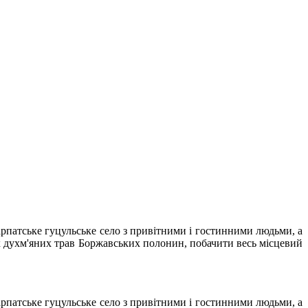
арпатське гуцульське село з привітними і гостинними людьми, а
пах духм'яних трав Боржавських полонин, побачити весь місцевий
арпатське гуцульське село з привітними і гостинними людьми, а