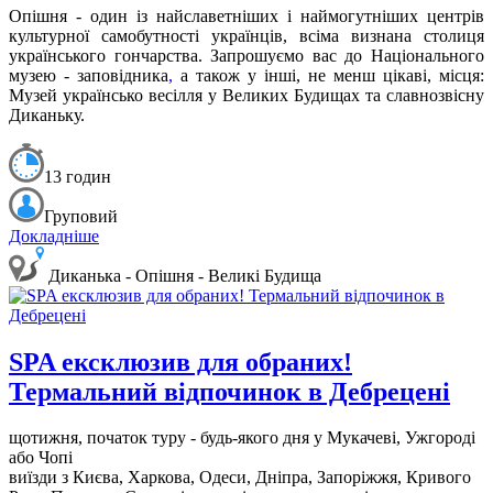
Опішня - один із найславетніших і наймогутніших центрів
культурної самобутності українців, всіма визнана столиця
українського гончарства. Запрошуємо вас до Національного
музею - заповідника
,
а також у інші, не менш цікаві, місця:
Музей українсько весілля у Великих Будищах та славнозвісну
Диканьку.
13 годин
Груповий
Докладніше
Диканька - Опішня - Великі Будища
SPA ексклюзив для обраних!
Термальний відпочинок в Дебрецені
щотижня, початок туру - будь-якого дня у Мукачеві, Ужгороді
або Чопі
виїзди з Києва, Харкова, Одеси, Дніпра, Запоріжжя, Кривого