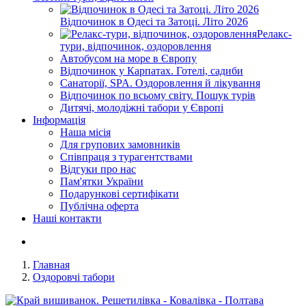
Відпочинок в Одесі та Затоці. Літо 2026
Релакс-
тури, відпочинок, оздоровлення
Автобусом на море в Європу
Відпочинок у Карпатах. Готелі, садиби
Санаторії, SPA. Оздоровлення й лікування
Відпочинок по всьому світу. Пошук турів
Дитячі, молодіжні табори у Європі
Інформація
Наша місія
Для групових замовників
Співпраця з турагентствами
Відгуки про нас
Пам'ятки України
Подарункові сертифікати
Публічна оферта
Наші контакти
Главная
Оздоровчі табори