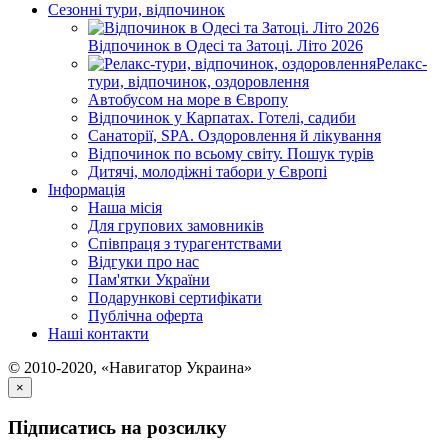
Сезонні тури, відпочинок
Відпочинок в Одесі та Затоці. Літо 2026
Релакс-
тури, відпочинок, оздоровлення
Автобусом на море в Європу
Відпочинок у Карпатах. Готелі, садиби
Санаторії, SPA. Оздоровлення й лікування
Відпочинок по всьому світу. Пошук турів
Дитячі, молодіжні табори у Європі
Інформація
Наша місія
Для групових замовників
Співпраця з турагентствами
Відгуки про нас
Пам'ятки України
Подарункові сертифікати
Публічна оферта
Наші контакти
© 2010-2020, «Навигатор Украина»
×
Підписатись на розсилку