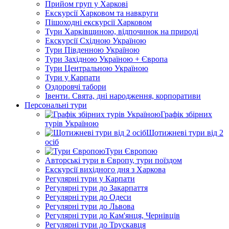
Прийом груп у Харкові
Екскурсії Харковом та навкруги
Пішоходні екскурсії Харковом
Тури Харківщиною, відпочинок на природі
Екскурсії Східною Україною
Тури Південною Україною
Тури Західною Україною + Європа
Тури Центральною Україною
Тури у Карпати
Оздоровчі табори
Івенти. Свята, дні народження, корпоративи
Персональні тури
Графік збірних
турів Україною
Щотижневі тури від 2
осіб
Тури Європою
Авторські тури в Європу, тури поїздом
Екскурсії вихідного дня з Харкова
Регулярні тури у Карпати
Регулярні тури до Закарпаття
Регулярні тури до Одеси
Регулярні тури до Львова
Регулярні тури до Кам'янця, Чернівців
Регулярні тури до Трускавця