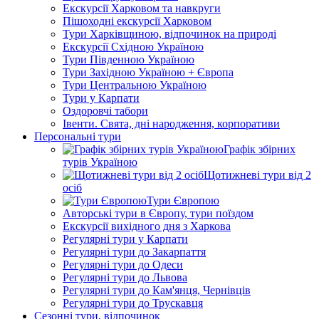
Екскурсії Харковом та навкруги
Пішоходні екскурсії Харковом
Тури Харківщиною, відпочинок на природі
Екскурсії Східною Україною
Тури Південною Україною
Тури Західною Україною + Європа
Тури Центральною Україною
Тури у Карпати
Оздоровчі табори
Івенти. Свята, дні народження, корпоративи
Персональні тури
Графік збірних
турів Україною
Щотижневі тури від 2
осіб
Тури Європою
Авторські тури в Європу, тури поїздом
Екскурсії вихідного дня з Харкова
Регулярні тури у Карпати
Регулярні тури до Закарпаття
Регулярні тури до Одеси
Регулярні тури до Львова
Регулярні тури до Кам'янця, Чернівців
Регулярні тури до Трускавця
Сезонні тури, відпочинок