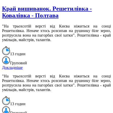
Край вишиванок. Решетилівка -
Ковалівка - Полтава
"На трьохсотій версті від Києва ніжиться на сонці
Решетилівка. Неначе хтось розсипав на рушнику біле зерно,
розтрусила вона на пагорбах свої хатки". Решетилівка - край
умільців, майстрів, талантів.
13 годин
Груповий
Докладніше
"На трьохсотій версті від Києва ніжиться на сонці
Решетилівка. Неначе хтось розсипав на рушнику біле зерно,
розтрусила вона на пагорбах свої хатки". Решетилівка - край
умільців, майстрів, талантів.
13 годин
Груповий