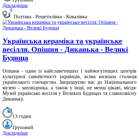
Докладніше
Полтава - Решетилівка - Ковалівка
Українська кераміка та українське
весілля. Опішня - Диканька - Великі
Будища
Опішня - один із найславетніших і наймогутніших центрів
культурної самобутності українців, всіма визнана столиця
українського гончарства. Запрошуємо вас до Національного
музею - заповідника
,
а також у інші, не менш цікаві, місця:
Музей українсько весілля у Великих Будищах та славнозвісну
Диканьку.
13 годин
Груповий
Докладніше