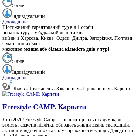
5 днів
Індивідуальний
Докладніше
Щотижневий гарантований тур від 1 особи!
початок туру – у будь-який день тижня
виїзди з Харкова, Києва, Одеси, Дніпра, Запоріжжя, Полтави,
Сум та інших міст
м
ожлива менша або більша кількість днів у турі
5 днів
Індивідуальний
Докладніше
Львів - Трускавець - Закарпаття - Прикарпаття - Карпати
Freestyle CAMP. Карпати
Літо 2026!
Freestyle Camp — це простір вільних думок, де
замість гаджетів підлітки обирають живий драйв експедицій,
активний відпочинок та силу справжньої команди. Для дітей з
8 до 16 років включно.