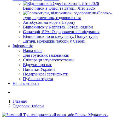
Відпочинок в Одесі та Затоці. Літо 2026
Релакс-
тури, відпочинок, оздоровлення
Автобусом на море в Європу
Відпочинок у Карпатах. Готелі, садиби
Санаторії, SPA. Оздоровлення й лікування
Відпочинок по всьому світу. Пошук турів
Дитячі, молодіжні табори у Європі
Інформація
Наша місія
Для групових замовників
Співпраця з турагентствами
Відгуки про нас
Пам'ятки України
Подарункові сертифікати
Публічна оферта
Наші контакти
Главная
Оздоровчі табори