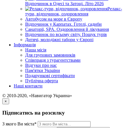
Відпочинок в Одесі та Затоці. Літо 2026
Релакс-
тури, відпочинок, оздоровлення
Автобусом на море в Європу
Відпочинок у Карпатах. Готелі, садиби
Санаторії, SPA. Оздоровлення й лікування
Відпочинок по всьому світу. Пошук турів
Дитячі, молодіжні табори у Європі
Інформація
Наша місія
Для групових замовників
Співпраця з турагентствами
Відгуки про нас
Пам'ятки України
Подарункові сертифікати
Публічна оферта
Наші контакти
© 2010-2020, «Навигатор Украина»
×
Підписатись на розсилку
З якого Ви міста*