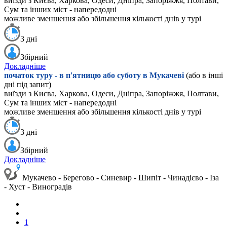
виїзди з Києва, Харкова, Одеси, Дніпра, Запоріжжя, Полтави,
Сум та інших міст - напередодні
можливе зменшення або збільшення кількості днів у турі
3 дні
Збірний
Докладніше
початок туру - в п'ятницю або суботу в Мукачеві
(або в інші
дні під запит)
виїзди з Києва, Харкова, Одеси, Дніпра, Запоріжжя, Полтави,
Сум та інших міст - напередодні
можливе зменшення або збільшення кількості днів у турі
3 дні
Збірний
Докладніше
Мукачево - Берегово - Синевир - Шипіт - Чинадієво - Іза
- Хуст - Виноградів
1