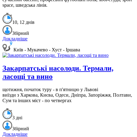
space, шведська лінія.
10, 12 днів
Збірний
Докладніше
Київ - Мукачево - Хуст - Іршава
Закарпатські насолоди. Термали,
ласощі та вино
щотижня, початок туру - в п'ятницю у Львові
виїзди з Харкова, Києва, Одеси, Дніпра, Запоріжжя, Полтави,
Сум та інших міст - по четвергах
3 дні
Збірний
Докладніше