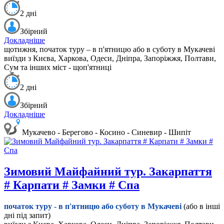
2 дні
Збірний
Докладніше
щотижня, початок туру – в п'ятницю або в суботу в Мукачеві
виїзди з Києва, Харкова, Одеси, Дніпра, Запоріжжя, Полтави,
Сум та інших міст - щоп'ятниці
2 дні
Збірний
Докладніше
Мукачево - Берегово - Косино - Синевир - Шипіт
Зимовий Майфайний тур. Закарпаття
# Карпати # Замки # Спа
початок туру - в п'ятницю або суботу в Мукачеві
(або в інші
дні під запит)