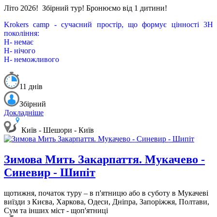
Літо 2026!
Збірний тур! Бронюємо від 1 дитини!
Krokers camp - сучасний простір, що формує цінності 3Н
покоління:
Н- немає
Н- нічого
Н- неможливого
11 днів
Збірний
Докладніше
Київ - Шешори - Київ
Зимова Мить Закарпаття. Мукачево -
Синевир - Шипіт
щотижня, початок туру – в п'ятницю або в суботу в Мукачеві
виїзди з Києва, Харкова, Одеси, Дніпра, Запоріжжя, Полтави,
Сум та інших міст - щоп'ятниці