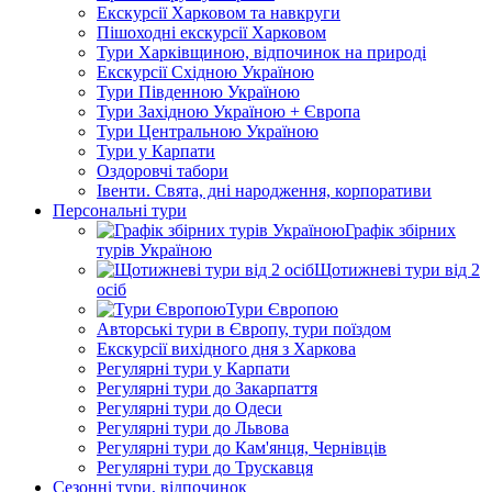
Екскурсії Харковом та навкруги
Пішоходні екскурсії Харковом
Тури Харківщиною, відпочинок на природі
Екскурсії Східною Україною
Тури Південною Україною
Тури Західною Україною + Європа
Тури Центральною Україною
Тури у Карпати
Оздоровчі табори
Івенти. Свята, дні народження, корпоративи
Персональні тури
Графік збірних
турів Україною
Щотижневі тури від 2
осіб
Тури Європою
Авторські тури в Європу, тури поїздом
Екскурсії вихідного дня з Харкова
Регулярні тури у Карпати
Регулярні тури до Закарпаття
Регулярні тури до Одеси
Регулярні тури до Львова
Регулярні тури до Кам'янця, Чернівців
Регулярні тури до Трускавця
Сезонні тури, відпочинок