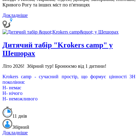
Кривого Рогу та інших міст по п'ятницях
Докладніше
Дитячий табір "Krokers camp" у
Шешорах
Літо 2026!
Збірний тур! Бронюємо від 1 дитини!
Krokers camp - сучасний простір, що формує цінності 3Н
покоління:
Н- немає
Н- нічого
Н- неможливого
11 днів
Збірний
Докладніше