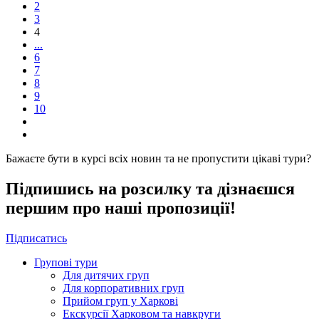
2
3
4
...
6
7
8
9
10
Бажаєте бути в курсі всіх новин та не пропустити цікаві тури?
Підпишись на розсилку та дізнаєшся
першим про наші пропозиції!
Підписатись
Групові тури
Для дитячих груп
Для корпоративних груп
Прийом груп у Харкові
Екскурсії Харковом та навкруги