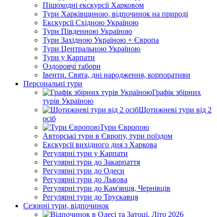
Пішоходні екскурсії Харковом
Тури Харківщиною, відпочинок на природі
Екскурсії Східною Україною
Тури Південною Україною
Тури Західною Україною + Європа
Тури Центральною Україною
Тури у Карпати
Оздоровчі табори
Івенти. Свята, дні народження, корпоративи
Персональні тури
Графік збірних
турів Україною
Щотижневі тури від 2
осіб
Тури Європою
Авторські тури в Європу, тури поїздом
Екскурсії вихідного дня з Харкова
Регулярні тури у Карпати
Регулярні тури до Закарпаття
Регулярні тури до Одеси
Регулярні тури до Львова
Регулярні тури до Кам'янця, Чернівців
Регулярні тури до Трускавця
Сезонні тури, відпочинок